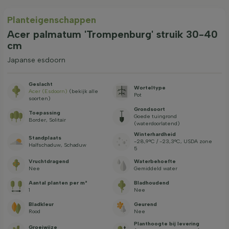
Planteigenschappen
Acer palmatum 'Trompenburg' struik 30-40
cm
Japanse esdoorn
Geslacht
Worteltype
Acer (Esdoorn)
(bekijk alle
Pot
soorten)
Grondsoort
Toepassing
Goede tuingrond
Border, Solitair
(waterdoorlatend)
Winterhardheid
Standplaats
-28,9°C / -23,3°C, USDA zone
Halfschaduw, Schaduw
5
Vruchtdragend
Waterbehoefte
Nee
Gemiddeld water
Aantal planten per m²
Bladhoudend
1
Nee
Bladkleur
Geurend
Rood
Nee
Planthoogte bij levering
Groeiwijze