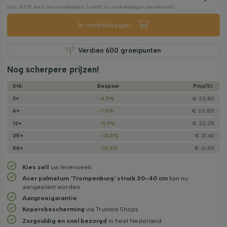
incl. BTW. excl. verzendkosten (wordt in winkelwagen berekend)
In winkelwagen
Verdien
600
groeipunten
Nog scherpere prijzen!
Stk.
Bespaar
Prijs/­St.
3+
-4,9%
€ 23,50
6+
-7,5%
€ 22,85
12+
-9,9%
€ 22,25
25+
-12,6%
€ 21,60
50+
-15,0%
€ 21,00
Kies zelf
uw leverweek
Acer palmatum 'Trompenburg' struik 30-40 cm
kan nu
aangeplant worden
Aangroeigarantie
Kopersbescherming
via Trusted Shops
Zorgvuldig en snel bezorgd
in heel Nederland