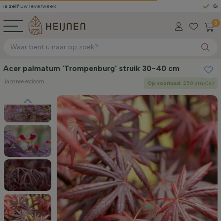
leverweek
Gratis geleve
0
Acer palmatum 'Trompenburg' struik 30-40 cm
Japanse esdoorn
Op voorraad
: 250 stuk(s)