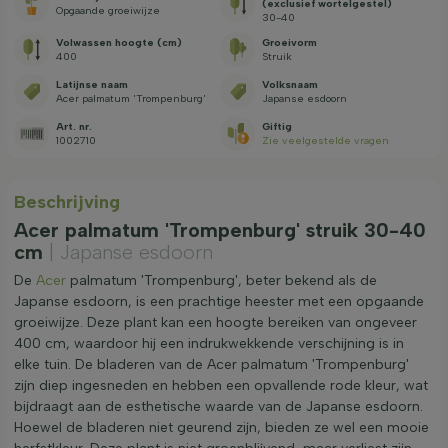
(exclusief wortelgestel)
Opgaande groeiwijze
30-40
Volwassen hoogte (cm)
Groeivorm
400
Struik
Latijnse naam
Volksnaam
Acer palmatum 'Trompenburg'
Japanse esdoorn
Art. nr.
Giftig
1002710
Zie veelgestelde vragen
Beschrijving
Acer palmatum 'Trompenburg' struik 30-40
cm
| Japanse esdoorn
De
Acer
palmatum 'Trompenburg', beter bekend als de
Japanse esdoorn, is een prachtige heester met een opgaande
groeiwijze. Deze plant kan een hoogte bereiken van ongeveer
400 cm, waardoor hij een indrukwekkende verschijning is in
elke tuin. De bladeren van de Acer palmatum 'Trompenburg'
zijn diep ingesneden en hebben een opvallende rode kleur, wat
bijdraagt aan de esthetische waarde van de Japanse esdoorn.
Hoewel de bladeren niet geurend zijn, bieden ze wel een mooie