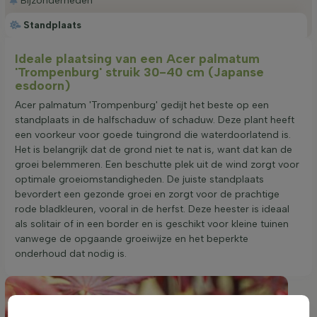
Bijzonderheden
Standplaats
Ideale plaatsing van een Acer palmatum
'Trompenburg' struik 30-40 cm (Japanse
esdoorn)
Acer palmatum 'Trompenburg' gedijt het beste op een
standplaats in de halfschaduw of schaduw. Deze plant heeft
een voorkeur voor goede tuingrond die waterdoorlatend is.
Het is belangrijk dat de grond niet te nat is, want dat kan de
groei belemmeren. Een beschutte plek uit de wind zorgt voor
optimale groeiomstandigheden. De juiste standplaats
bevordert een gezonde groei en zorgt voor de prachtige
rode bladkleuren, vooral in de herfst. Deze heester is ideaal
als solitair of in een border en is geschikt voor kleine tuinen
vanwege de opgaande groeiwijze en het beperkte
onderhoud dat nodig is.