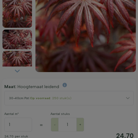
Maat:
Hoogtemaat leidend
30-40cm
|
Pot
|
Op voorraad
: 250 stuk(s)
Aantal m²
Aantal stuks
=
-
+
24,70
24,70
per stuk