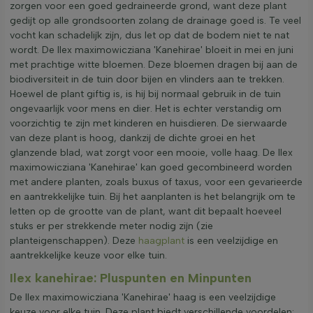
zorgen voor een goed gedraineerde grond, want deze plant
gedijt op alle grondsoorten zolang de drainage goed is. Te veel
vocht kan schadelijk zijn, dus let op dat de bodem niet te nat
wordt. De Ilex maximowicziana 'Kanehirae' bloeit in mei en juni
met prachtige witte bloemen. Deze bloemen dragen bij aan de
biodiversiteit in de tuin door bijen en vlinders aan te trekken.
Hoewel de plant giftig is, is hij bij normaal gebruik in de tuin
ongevaarlijk voor mens en dier. Het is echter verstandig om
voorzichtig te zijn met kinderen en huisdieren. De sierwaarde
van deze plant is hoog, dankzij de dichte groei en het
glanzende blad, wat zorgt voor een mooie, volle haag. De Ilex
maximowicziana 'Kanehirae' kan goed gecombineerd worden
met andere planten, zoals buxus of taxus, voor een gevarieerde
en aantrekkelijke tuin. Bij het aanplanten is het belangrijk om te
letten op de grootte van de plant, want dit bepaalt hoeveel
stuks er per strekkende meter nodig zijn (zie
planteigenschappen). Deze
haagplant
is een veelzijdige en
aantrekkelijke keuze voor elke tuin.
Ilex kanehirae: Pluspunten en Minpunten
De Ilex maximowicziana 'Kanehirae' haag is een veelzijdige
keuze voor elke tuin. Deze plant biedt verschillende voordelen: