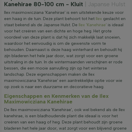
Kanehirae 80-100 cm - Kluit
| Japanse Hulst
Ilex maximowicziana 'Kanehirae' is een uitstekende keuze voor
een haag in de tuin. Deze plant behoort tot het
Ilex
geslacht en
staat bekend als de Japanse Hulst. De
Ilex 'Kanehirae'
is ideaal
voor het creëren van een dichte en hoge heg. Het grote
voordeel van deze plant is dat hij zich makkelijk laat snoeien,
waardoor het eenvoudig is om de gewenste vorm te
behouden. Daarnaast is deze haag winterhard en behoudt hij
zijn bladeren het hele jaar door, wat zorgt voor een groene
uitstraling in de tuin. In de wintermaanden verschijnen er rode
bessen, die een mooie aanvulling zijn op het winterse
landschap. Deze eigenschappen maken de Ilex
maximowicziana 'Kanehirae' een aantrekkelijke optie voor wie
op zoek is naar een duurzame en decoratieve haag.
Eigenschappen en Kenmerken van de Ilex
Maximowicziana Kanehirae
De Ilex maximowicziana 'Kanehirae', ook wel bekend als de Ilex
kanehirae, is een bladhoudende plant die ideaal is voor het
creëren van een haag of heg. Deze plant behoudt zijn groene
bladeren het hele jaar door, wat zorgt voor een blijvend groene