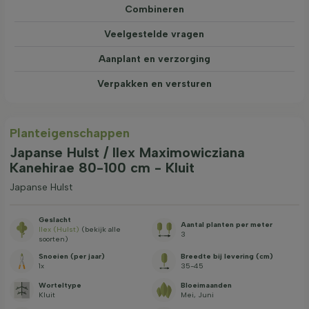
Combineren
Veelgestelde vragen
Aanplant en verzorging
Verpakken en versturen
Planteigenschappen
Japanse Hulst / Ilex Maximowicziana
Kanehirae 80-100 cm - Kluit
Japanse Hulst
Geslacht
Aantal planten per meter
Ilex (Hulst)
(bekijk alle
3
soorten)
Snoeien (per jaar)
Breedte bij levering (cm)
1x
35-45
Worteltype
Bloeimaanden
Kluit
Mei, Juni