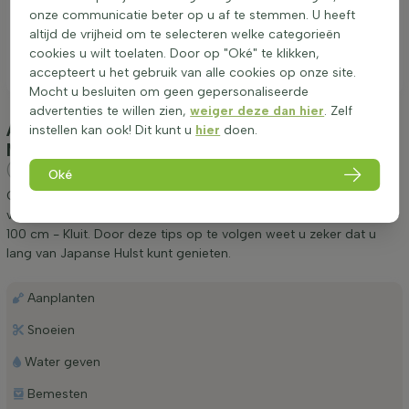
onze communicatie beter op u af te stemmen. U heeft
altijd de vrijheid om te selecteren welke categorieën
cookies u wilt toelaten. Door op "Oké" te klikken,
accepteert u het gebruik van alle cookies op onze site.
Mocht u besluiten om geen gepersonaliseerde
advertenties te willen zien,
weiger deze dan hier
. Zelf
Aanplanten & verzorging Japanse Hulst / Ilex
instellen kan ook! Dit kunt u
hier
doen.
Maximowicziana Kanehirae 80-100 cm - Kluit
(Japanse Hulst)
Oké
Graag geven wij een aantal tips betreffende het aanplanten en
verzorgen van Japanse Hulst / Ilex Maximowicziana Kanehirae 80-
100 cm - Kluit. Door deze tips op te volgen weet u zeker dat u
lang van Japanse Hulst kunt genieten.
Aanplanten
Snoeien
Water geven
Bemesten