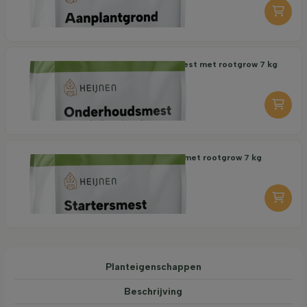
-
+
Organische Onderhoudsmest met rootgrow 7 kg
18,95
per stuk
-
+
Organische Startersmest met rootgrow 7 kg
19,95
per stuk
-
+
Planteigenschappen
Beschrijving