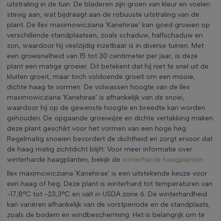
uitstraling in de tuin. De bladeren zijn groen van kleur en voelen
stevig aan, wat bijdraagt aan de robuuste uitstraling van de
plant. De Ilex maximowicziana 'Kanehirae' kan goed groeien op
verschillende standplaatsen, zoals schaduw, halfschaduw en
zon, waardoor hij veelzijdig inzetbaar is in diverse tuinen. Met
een groeisnelheid van 15 tot 30 centimeter per jaar, is deze
plant een matige groeier. Dit betekent dat hij niet te snel uit de
kluiten groeit, maar toch voldoende groeit om een mooie,
dichte haag te vormen. De volwassen hoogte van de Ilex
maximowicziana 'Kanehirae' is afhankelijk van de snoei,
waardoor hij op de gewenste hoogte en breedte kan worden
gehouden. De opgaande groeiwijze en dichte vertakking maken
deze plant geschikt voor het vormen van een hoge heg.
Regelmatig snoeien bevordert de dichtheid en zorgt ervoor dat
de haag matig zichtdicht blijft. Voor meer informatie over
winterharde haagplanten, bekijk de
winterharde haagplanten
.
Ilex maximowicziana 'Kanehirae' is een uitstekende keuze voor
een haag of heg. Deze plant is winterhard tot temperaturen van
-17,8°C tot -23,3°C en valt in USDA zone 6. De winterhardheid
kan variëren afhankelijk van de vorstperiode en de standplaats,
zoals de bodem en windbescherming. Het is belangrijk om te