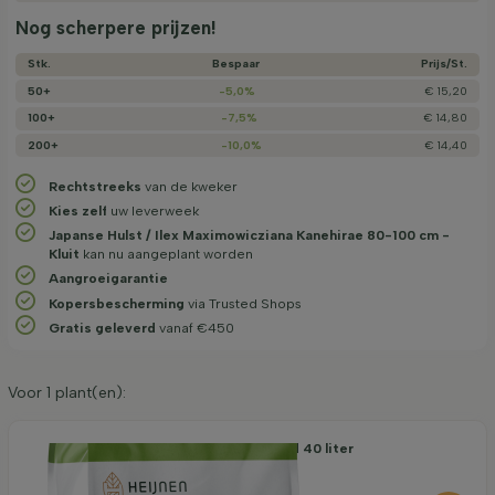
Nog scherpere prijzen!
Stk.
Bespaar
Prijs/­St.
50+
-5,0%
€ 15,20
100+
-7,5%
€ 14,80
200+
-10,0%
€ 14,40
Rechtstreeks
van de kweker
Kies zelf
uw leverweek
Japanse Hulst / Ilex Maximowicziana Kanehirae 80-100 cm -
Kluit
kan nu aangeplant worden
Aangroeigarantie
Kopersbescherming
via Trusted Shops
Gratis geleverd
vanaf €450
Voor
1
plant(en):
Organische Aanplantgrond 40 liter
7,45
per stuk