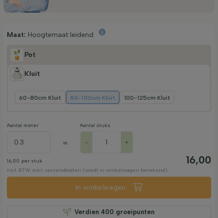
Maat:
Hoogtemaat leidend
Pot
Kluit
60-80cm Kluit
80-100cm Kluit
100-125cm Kluit
Aantal meter
Aantal stuks
=
-
+
16,00
16,00
per stuk
incl. BTW. excl. verzendkosten (wordt in winkelwagen berekend)
In winkelwagen
Verdien
400
groeipunten