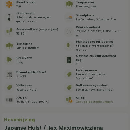
Bloeikleuren
Toepassing
Wit
Blokhaag, Haag
Grondsoort
Standplaats
Alle grondsoorten (goed
Halfschaduw, Schaduw, Zon
gedraineerd)
Winterhardheid
Groeisnelheid (cm per jaar)
-17,8°C / -23,3°C, USDA zone
15-30
6
Planthoogte bij levering
Zichtdicht
(exclusief wortelgestel)
Matig zichtdicht
80-100
Gewicht als kluit geleverd
Groeivorm
(kg)
Haag
9
Latijnse naam
Diameter kluit (cm)
Ilex maximowicziana
25-30
'Kanehirae'
Volksnaam
Volksnaam synoniem
Japanse Hulst
Ilex maximow. 'Kanehirae'
Art. nr.
Giftig
JS-IMK-P-080-100-K
Zie veelgestelde vragen
Beschrijving
Japanse Hulst / Ilex Maximowicziana