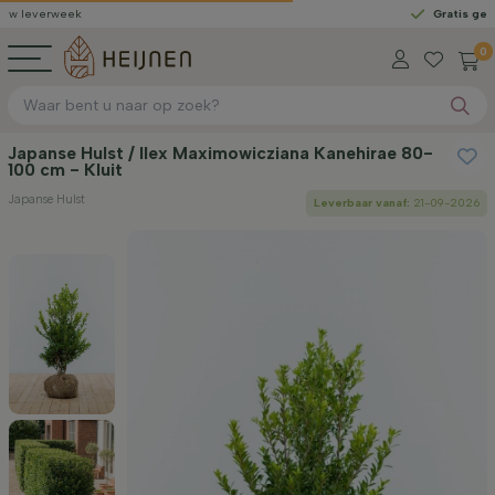
ek
Gratis geleverd
vanaf
0
Japanse Hulst / Ilex Maximowicziana Kanehirae 80-
100 cm - Kluit
Japanse Hulst
Leverbaar vanaf:
21-09-2026