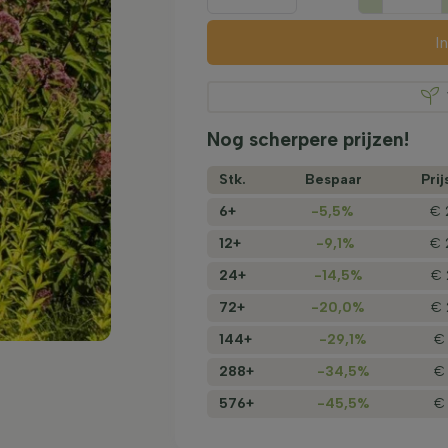
I
Nog scherpere prijzen!
Stk.
Bespaar
Prij
6+
-5,5%
€ 
12+
-9,1%
€ 
24+
-14,5%
€ 
72+
-20,0%
€ 
144+
-29,1%
€ 
288+
-34,5%
€ 
576+
-45,5%
€ 