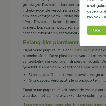
groeiwijze. Deze plant kan een hoogte bereiken 
u het gebru
indrukwekkende verschijning in de tuin. Het blad
gepersonali
een langwerpige vorm. Koninginnekruid is niet gro
kan ook! Di
afvalt. Deze plant is redelijk onderhoudsarm en 
tuiniers. Eupatorium purpureum, ofwel Koninginne
Oké
naar een robuuste en aantrekkelijke plant.
Belangrijke plantkenmerken va
Eupatorium purpureum is een
vaste plant
die beke
bloemhoofden. Deze plant bloeit van juli tot en
aantrekkelijk zijn voor bijen, vlinders en vogels
geschikt als snijbloem, waardoor ze een mooie aan
Standplaats: Geschikt voor zowel zonnige als 
Grondsoort: Verdraagt alle grondsoorten, mi
Eupatorium purpureum valt onder de vaste plant
waardoor het een indrukwekkende verschijning is i
Toepassing van de Eupatorium p