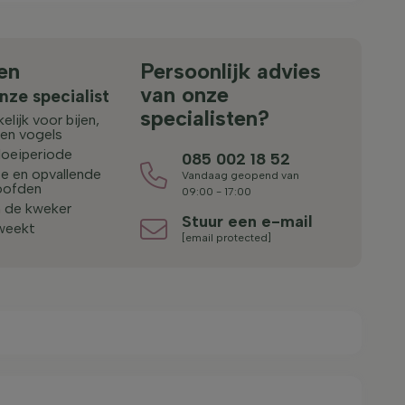
en
Persoonlijk advies
van onze
nze specialist
specialisten?
elijk voor bijen,
 en vogels
loeiperiode
085 002 18 52
e en opvallende
Vandaag geopend van
oofden
09:00 - 17:00
n de kweker
Stuur een e-mail
weekt
[email protected]