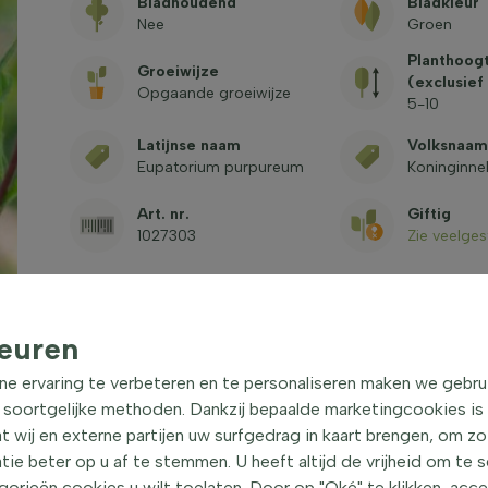
Bladhoudend
Bladkleur
Nee
Groen
Planthoogt
Groeiwijze
(exclusief
Opgaande groeiwijze
5-10
Latijnse naam
Volksnaam
Eupatorium purpureum
Koninginne
Art. nr.
Giftig
1027303
Zie veelge
euren
ne ervaring te verbeteren en te personaliseren maken we gebru
 soortgelijke methoden. Dankzij bepaalde marketingcookies is
t wij en externe partijen uw surfgedrag in kaart brengen, om z
ste plant
| Koninginnekruid
e beter op u af te stemmen. U heeft altijd de vrijheid om te 
d, is een opvallende plant met een opgaande
orieën cookies u wilt toelaten. Door op "Oké" te klikken, acc