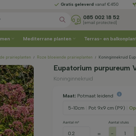
Gratis geleverd
vanaf €450
085 002 18 52
[email protected]
omen
Mediterrane planten
Terras- en balkonpla
de prairieplanten
Roze bloeiende prairieplanten
Koninginnekruid Eu
Eupatorium purpureum V
Koninginnekruid
Maat:
Potmaat leidend
5-10cm
|
Pot 9x9 cm (P9)
|
Op
Aantal m²
Aantal stuks
-
=