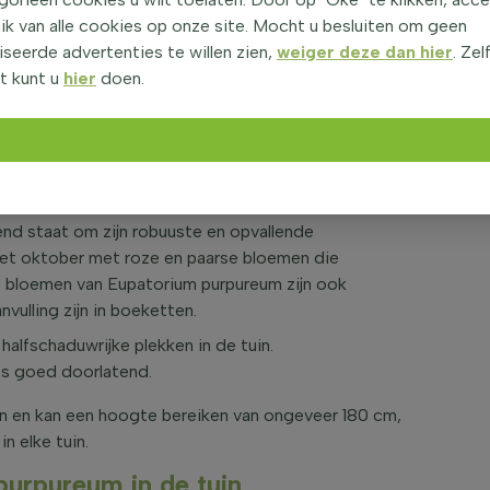
van ongeveer 180 cm en is daarmee een
ik van alle cookies op onze site. Mocht u besluiten om geen
 van de
Eupatorium
is groen, voelt stevig aan en heeft
seerde advertenties te willen zien,
weiger deze dan hier
. Zel
enblijvend, wat betekent dat het blad in de winter
t kunt u
hier
doen.
daardoor geschikt voor zowel ervaren als beginnende
kruid, is een uitstekende keuze voor wie op zoek is
n Eupatorium purpureum
nd staat om zijn robuuste en opvallende
 met oktober met roze en paarse bloemen die
. De bloemen van Eupatorium purpureum zijn ook
vulling zijn in boeketten.
halfschaduwrijke plekken in de tuin.
ts goed doorlatend.
en en kan een hoogte bereiken van ongeveer 180 cm,
n elke tuin.
urpureum in de tuin