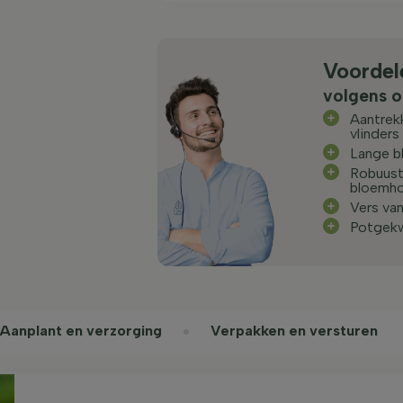
Voordel
volgens o
Aantrekk
vlinders
Lange b
Robuust
bloemh
Vers va
Potgek
Aanplant en verzorging
Verpakken en versturen