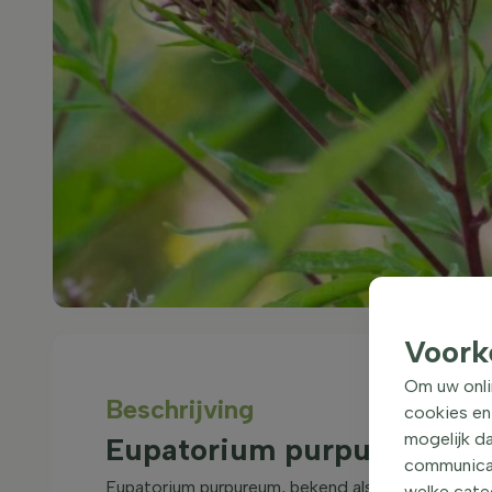
Voork
Om uw onli
Beschrijving
cookies en
mogelijk da
Eupatorium purpureum Va
communicati
Eupatorium purpureum, bekend als Koninginnekrui
welke categ