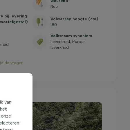
Geurend
Nee
e bij levering
Volwassen hoogte (cm)
 wortelgestel)
180
Volksnaam synoniem
Leverkruid, Purper
kruid
leverkruid
stelde vragen
ik van
 het
o onze
selecteren
epteert