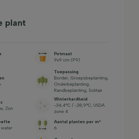
 plant
e
Potmaat
9x9 cm (P9)
Toepassing
en
Border, Groepsbeplanting,
e
Onderbeplanting,
Randbeplanting, Solitair
Winterhardheid
ts
-34,4°C / -28,9°C, USDA
w, Zon
zone 4
oefte
Aantal planten per m²
 water
6