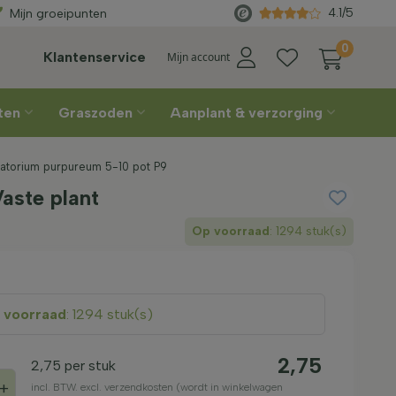
4.1/5
Mijn groeipunten
0
Klantenservice
Mijn account
nten
Graszoden
Aanplant & verzorging
patorium purpureum 5-10 pot P9
aste plant
Op voorraad
: 1294 stuk(s)
 voorraad
: 1294 stuk(s)
2,75
2,75
per stuk
+
incl. BTW. excl. verzendkosten (wordt in winkelwagen