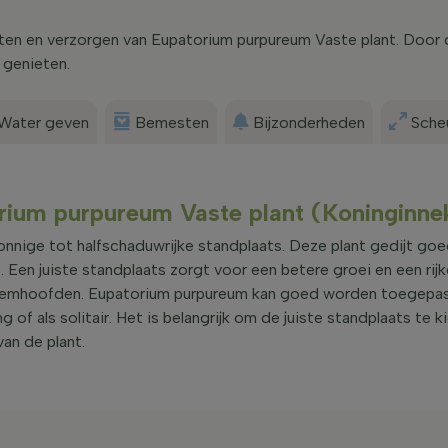
nten en verzorgen van Eupatorium purpureum Vaste plant. Door 
 genieten.
Water geven
Bemesten
Bijzonderheden
Scheu
orium purpureum Vaste plant (Koninginne
nige tot halfschaduwrijke standplaats. Deze plant gedijt goed
Een juiste standplaats zorgt voor een betere groei en een rijk
loemhoofden. Eupatorium purpureum kan goed worden toegepast
 of als solitair. Het is belangrijk om de juiste standplaats te 
van de plant.