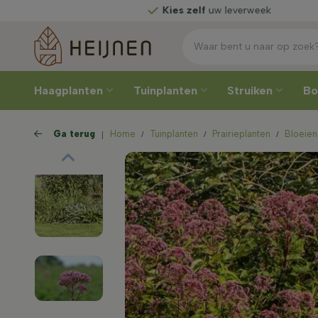
Kies zelf
uw leverweek
Haagplanten
Tuinplanten
Struiken
B
Ga terug
Home
Tuinplanten
Prairieplanten
Bloeien