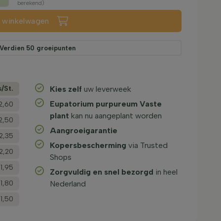
berekend)
n winkelwagen
Verdien
50
groeipunten
s/­St.
Kies zelf
uw leverweek
Eupatorium purpureum Vaste
2,60
plant
kan nu aangeplant worden
2,50
Aangroeigarantie
2,35
Kopersbescherming
via Trusted
2,20
Shops
1,95
Zorgvuldig en snel bezorgd
in heel
1,80
Nederland
1,50