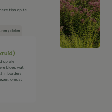
deze tips op te
ren / delen
kruid)
 op alle
ere bloei, wat
 in borders,
kiezen, omdat