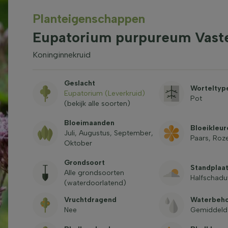
Planteigenschappen
Eupatorium purpureum Vaste
Koninginnekruid
Geslacht
Worteltyp
Eupatorium (Leverkruid)
Pot
(bekijk alle soorten)
Bloeimaanden
Bloeikleur
Juli, Augustus, September,
Paars, Roz
Oktober
Grondsoort
Standplaa
Alle grondsoorten
Halfschadu
(waterdoorlatend)
Vruchtdragend
Waterbeh
Nee
Gemiddeld