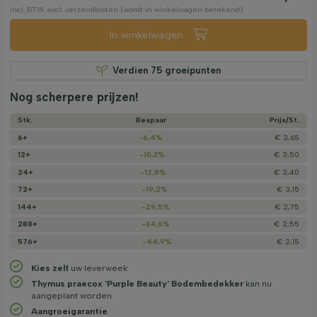
incl. BTW. excl. verzendkosten (wordt in winkelwagen berekend)
In winkelwagen
Verdien
75
groeipunten
Nog scherpere prijzen!
Stk.
Bespaar
Prijs/­St.
6+
-6,4%
€ 3,65
12+
-10,3%
€ 3,50
24+
-12,8%
€ 3,40
72+
-19,2%
€ 3,15
144+
-29,5%
€ 2,75
288+
-34,6%
€ 2,55
576+
-44,9%
€ 2,15
Kies zelf
uw leverweek
Thymus praecox 'Purple Beauty' Bodembedekker
kan nu
aangeplant worden
Aangroeigarantie