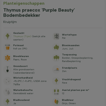
Planteigenschappen
Thymus praecox 'Purple Beauty'
Bodembedekker
Kruiptijm
Geslacht
Worteltype
Thymus (Tijm)
(bekijk alle
Pot
soorten)
Potmaat
Bloeimaanden
9x9 cm (P9)
Juni, Juli
Toepassing
Bloeikleuren
Border, Groepsbeplanting,
Paars, Roze
Randbeplanting
Grondsoort
Standplaats
Alle grondsoorten
Zon
(waterdoorlatend)
Winterhardheid
Vruchtdragend
-15,0°C / -9,4°C, USDA zone
Nee
7b/8a
Waterbehoefte
Aantal planten per m²
Gemiddeld water
12
Bladhoudend
Bladkleur
Ja
Grijs, Groen