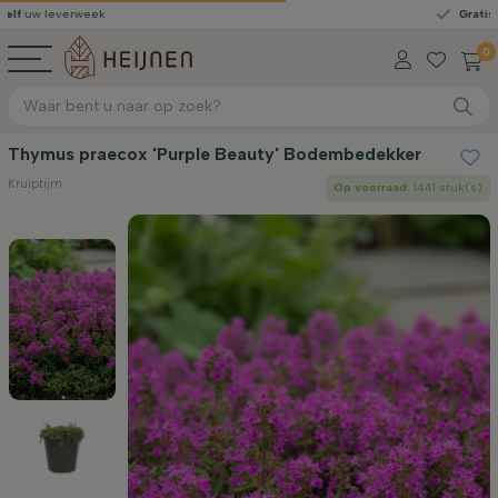
verweek
Gratis geleverd
0
Thymus praecox 'Purple Beauty' Bodembedekker
Kruiptijm
Op voorraad
: 1441 stuk(s)