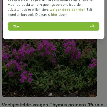
Mocht u besluiten om geen gepersonaliseerde
advertenties te willen zien,
weiger deze dan hier
. Zelf
instellen kan ook! Dit kunt u
hier
doen.
Oké
Veelgestelde vragen Thymus praecox 'Purple