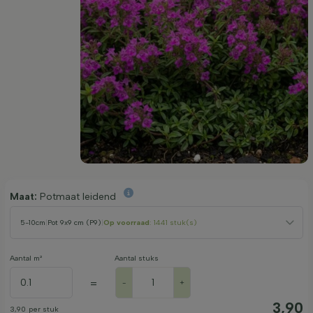
Maat:
Potmaat leidend
5-10cm
|
Pot 9x9 cm (P9)
|
Op voorraad
: 1441 stuk(s)
Aantal m²
Aantal stuks
=
-
+
3,90
3,90
per stuk