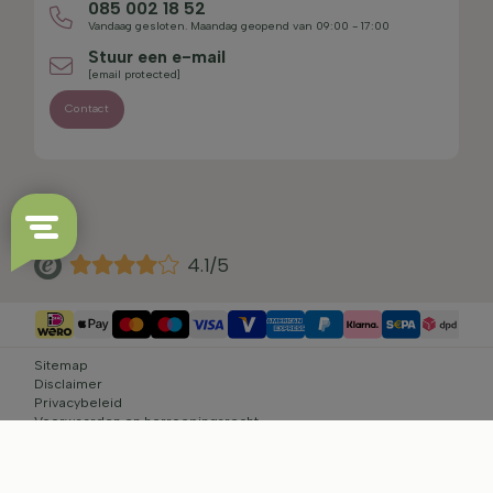
085 002 18 52
Vandaag gesloten. Maandag geopend van 09:00 - 17:00
Stuur een e-mail
[email protected]
Contact
4.1/5
Sitemap
Disclaimer
Privacybeleid
Voorwaarden en herroepingsrecht
Cookie-instellingen