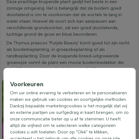
Deze prachtige kruipende plant gedijt het beste in een
zonnige omgeving. Het is belangrijk dat de bodem goed
doorlatend is om te voorkomen dat de wortels te lang in
water staan. Hoewel de soort zich kan aanpassen aan
verschillende grondsoorten, zal een goed doorlatende,
luchtige grond de groei en bloei bevorderen.
De Thymus praecox 'Purple Beauty' komt goed tot zijn recht
als borderbeplanting, in groepsbeplanting of als
randbeplanting. Door de kruipende breed-uitgroeiende
groeiwijze vormt de plant een mooie bodembedekker die
zowel functioneel als esthetisch aantrekkelijk is.
Voorkeuren
Om uw online ervaring te verbeteren en te personaliseren
maken we gebruik van cookies en soortgelijke methoden.
Dankzij bepaalde marketingcookies is het mogelijk dat wij
en externe partijen uw surfgedrag in kaart brengen, om zo
onze communicatie beter op u af te stemmen. U heeft
altijd de vrijheid om te selecteren welke categorieën
cookies u wilt toelaten. Door op "Oké" te klikken,
accepteert u het gebruik van alle cookies op onze site.