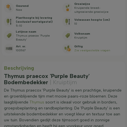
Groeiwijze
Geurend
Kruipende breed-
Nee
uitgroeiende groeiwijze
Planthoogte bij levering
Volwassen hoogte (cm)
(exclusief wortelgestel)
10
5-10
Latijnse naam
Volksnaam
Thymus praecox 'Purple
Kruiptijm
Beauty'
Art. nr.
Giftig
1001167
Zie veelgestelde vragen
Beschrijving
Thymus praecox 'Purple Beauty'
Bodembedekker
| Kruiptijm
De Thymus praecox 'Purple Beauty' is een prachtige, kruipende
en groenblijvende tijm met mooie paars-roze bloemen. Deze
laagblijvende
Thymus
soort is ideaal voor gebruik in borders,
groepsbeplanting en randbeplanting. De 'Purple Beauty' is een
uitstekende bodembedekker en voegt kleur en textuur toe aan
uw tuin. Bovendien gedijt deze tijmsoort goed in zonnige
omstandigheden en heeft hij een voorkeur voor goed