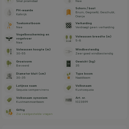
Smal piramidaal
Nee
Schors / bast
PH-waarde
Bruin, Gegroefd, Geschubt,
Kalkrijk
Oranje
Toekomstboom
Verharding
Nee
Verdraagt geen verharding
Vogelbescherming en
Volwassen breedte (m)
vogelvoer
5-8
Nee
Volwassen hoogte (m)
Windbestendig
30-55
Zeer goed windbestendig
Groeivorm
Gewicht (kg)
Beveerd
35
Diameter kluit (cm)
Type boom
30-35
Naaldboom
Latijnse naam
Volksnaam
Sequoia sempervirens
Kustsequoia
Volksnaam synoniem
Art. nr.
Kustmammoetboom
1023899
Giftig
Zie veelgestelde vragen