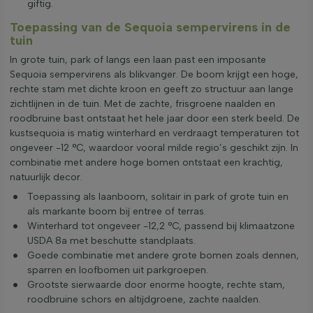
giftig.
Toepassing van de Sequoia sempervirens in de
tuin
In grote tuin, park of langs een laan past een imposante
Sequoia sempervirens als blikvanger. De boom krijgt een hoge,
rechte stam met dichte kroon en geeft zo structuur aan lange
zichtlijnen in de tuin. Met de zachte, frisgroene naalden en
roodbruine bast ontstaat het hele jaar door een sterk beeld. De
kustsequoia is matig winterhard en verdraagt temperaturen tot
ongeveer -12 °C, waardoor vooral milde regio’s geschikt zijn. In
combinatie met andere hoge bomen ontstaat een krachtig,
natuurlijk decor.
Toepassing als laanboom, solitair in park of grote tuin en
als markante boom bij entree of terras.
Winterhard tot ongeveer -12,2 °C, passend bij klimaatzone
USDA 8a met beschutte standplaats.
Goede combinatie met andere grote bomen zoals dennen,
sparren en loofbomen uit parkgroepen.
Grootste sierwaarde door enorme hoogte, rechte stam,
roodbruine schors en altijdgroene, zachte naalden.