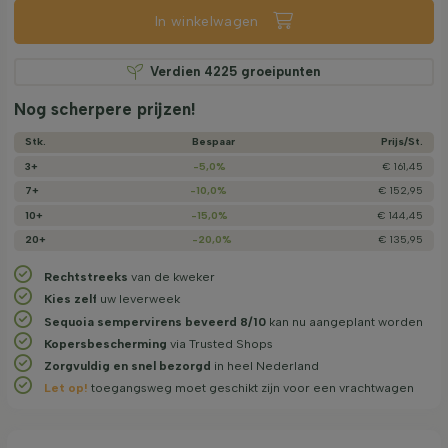
In winkelwagen
Verdien
4225
groeipunten
Nog scherpere prijzen!
Stk.
Bespaar
Prijs/­St.
3+
-5,0%
€ 161,45
7+
-10,0%
€ 152,95
10+
-15,0%
€ 144,45
20+
-20,0%
€ 135,95
Rechtstreeks
van de kweker
Kies zelf
uw leverweek
Sequoia sempervirens beveerd 8/10
kan nu aangeplant worden
Kopersbescherming
via Trusted Shops
Zorgvuldig en snel bezorgd
in heel Nederland
Let op!
toegangsweg moet geschikt zijn voor een vrachtwagen