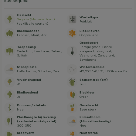
Kustsequoia
Geslacht
Worteltype
Sequoia (Mammoetboom)
Pot/kluit
(bekijk alle soorten)
Bloeimaanden
Bloeikleuren
Februari, Maart, April
Onopvallend
Grondsoort
Toepassing
Lemige grond, Lichte
Grote tuin, Laanboom, Parken,
kleigrond, Lössgrond,
Solitair
Veengrond, Zandgrond,
Zavelgrond
Standplaats
Winterhardheid
Halfschaduw, Schaduw, Zon
-12,2°C / -9,4°C, USDA zone 8a
Vruchtdragend
Stamomtrek (cm)
Ja
8-10
Bladhoudend
Bladkleur
Ja
Groen
Doornen / stekels
Groeikracht
Nee
Zeer sterk
Planthoogte bij levering
Klimaatboom
(exclusief wortelgestel)
(klimaatbestendig)
300-350
Nee
Kroonvorm
Nectarbron