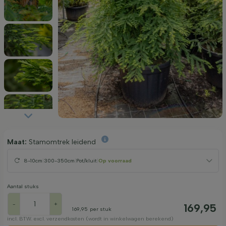
Maat:
Stamomtrek leidend
8-10cm
|
300-350cm
|
Pot/kluit
|
Op voorraad
Aantal stuks
-
+
169,95
169,95
per stuk
incl. BTW. excl. verzendkosten (wordt in winkelwagen berekend)