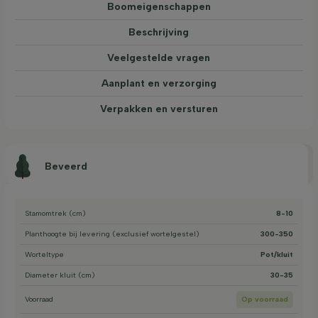
Boom­eigen­schappen
Beschrijving
Veelgestelde vragen
Aanplant en verzorging
Verpakken en versturen
Beveerd
Stamomtrek (cm)
8-10
Planthoogte bij levering (exclusief wortelgestel)
300-350
Worteltype
Pot/kluit
Diameter kluit (cm)
30-35
Voorraad
Op voorraad