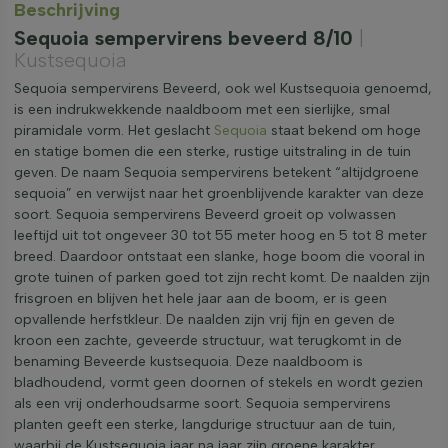
Beschrijving
Sequoia sempervirens beveerd 8/10
|
Kustsequoia
Sequoia sempervirens Beveerd, ook wel Kustsequoia genoemd,
is een indrukwekkende naaldboom met een sierlijke, smal
piramidale vorm. Het geslacht
Sequoia
staat bekend om hoge
en statige bomen die een sterke, rustige uitstraling in de tuin
geven. De naam Sequoia sempervirens betekent “altijdgroene
sequoia” en verwijst naar het groenblijvende karakter van deze
soort. Sequoia sempervirens Beveerd groeit op volwassen
leeftijd uit tot ongeveer 30 tot 55 meter hoog en 5 tot 8 meter
breed. Daardoor ontstaat een slanke, hoge boom die vooral in
grote tuinen of parken goed tot zijn recht komt. De naalden zijn
frisgroen en blijven het hele jaar aan de boom, er is geen
opvallende herfstkleur. De naalden zijn vrij fijn en geven de
kroon een zachte, geveerde structuur, wat terugkomt in de
benaming Beveerde kustsequoia. Deze naaldboom is
bladhoudend, vormt geen doornen of stekels en wordt gezien
als een vrij onderhoudsarme soort. Sequoia sempervirens
planten geeft een sterke, langdurige structuur aan de tuin,
waarbij de Kustsequoia jaar na jaar zijn groene karakter