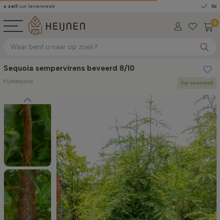
everweek
Gratis gelever
0
Sequoia sempervirens beveerd 8/10
Kustsequoia
Op voorraad