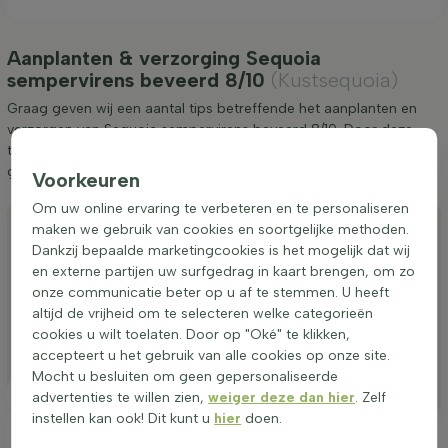
Aanplanten & verzorging Sequoia
sempervirens beveerd 8/10
(Kustsequoia)
Graag geven wij een aantal tips betreffende het aanplanten en
verzorgen van Sequoia sempervirens beveerd 8/10. Door deze
tips op te volgen weet u zeker dat u lang van Kustsequoia kunt
genieten.
Voorkeuren
Om uw online ervaring te verbeteren en te personaliseren
Aanplanten
maken we gebruik van cookies en soortgelijke methoden.
Dankzij bepaalde marketingcookies is het mogelijk dat wij
Snoeien
en externe partijen uw surfgedrag in kaart brengen, om zo
Water geven
onze communicatie beter op u af te stemmen. U heeft
altijd de vrijheid om te selecteren welke categorieën
Bemesten
cookies u wilt toelaten. Door op "Oké" te klikken,
accepteert u het gebruik van alle cookies op onze site.
Bijzonderheden
Mocht u besluiten om geen gepersonaliseerde
Standplaats
advertenties te willen zien,
weiger deze dan hier
. Zelf
instellen kan ook! Dit kunt u
hier
doen.
Ideale plaatsing van een Sequoia sempervirens