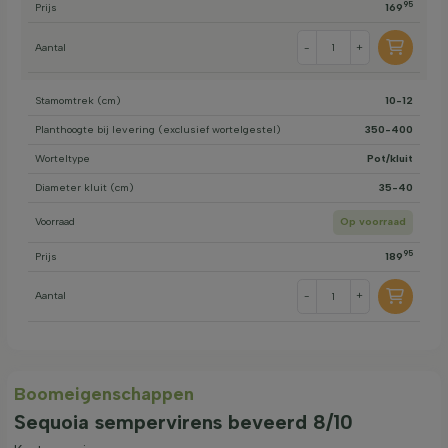
95
Prijs
169
Aantal
-
+
Stamomtrek (cm)
10-12
Planthoogte bij levering (exclusief wortelgestel)
350-400
Worteltype
Pot/kluit
Diameter kluit (cm)
35-40
Voorraad
Op voorraad
95
Prijs
189
Aantal
-
+
Boom­eigen­schappen
Sequoia sempervirens beveerd 8/10