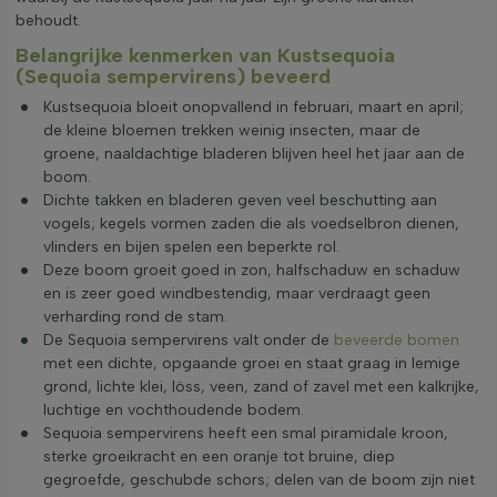
behoudt.
Belangrijke kenmerken van Kustsequoia
(Sequoia sempervirens) beveerd
Kustsequoia bloeit onopvallend in februari, maart en april;
de kleine bloemen trekken weinig insecten, maar de
groene, naaldachtige bladeren blijven heel het jaar aan de
boom.
Dichte takken en bladeren geven veel beschutting aan
vogels; kegels vormen zaden die als voedselbron dienen,
vlinders en bijen spelen een beperkte rol.
Deze boom groeit goed in zon, halfschaduw en schaduw
en is zeer goed windbestendig, maar verdraagt geen
verharding rond de stam.
De Sequoia sempervirens valt onder de
beveerde bomen
met een dichte, opgaande groei en staat graag in lemige
grond, lichte klei, löss, veen, zand of zavel met een kalkrijke,
luchtige en vochthoudende bodem.
Sequoia sempervirens heeft een smal piramidale kroon,
sterke groeikracht en een oranje tot bruine, diep
gegroefde, geschubde schors; delen van de boom zijn niet