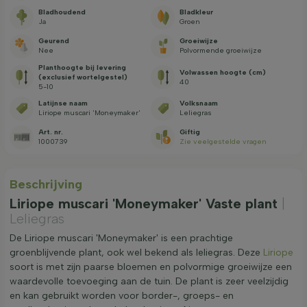
Bladhoudend
Bladkleur
Ja
Groen
Geurend
Groeiwijze
Nee
Polvormende groeiwijze
Planthoogte bij levering
Volwassen hoogte (cm)
(exclusief wortelgestel)
40
5-10
Latijnse naam
Volksnaam
Liriope muscari 'Moneymaker'
Leliegras
Art. nr.
Giftig
1000739
Zie veelgestelde vragen
Beschrijving
Liriope muscari 'Moneymaker' Vaste plant
|
Leliegras
De Liriope muscari 'Moneymaker' is een prachtige
groenblijvende plant, ook wel bekend als leliegras. Deze
Liriope
soort is met zijn paarse bloemen en polvormige groeiwijze een
waardevolle toevoeging aan de tuin. De plant is zeer veelzijdig
en kan gebruikt worden voor border-, groeps- en