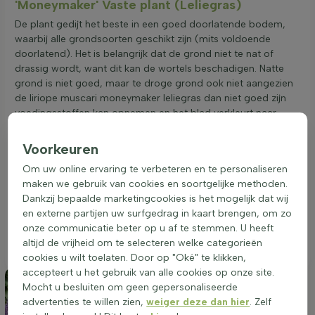
'Moneymaker' Vaste plant (Leliegras)
De plant gedijt het beste in een goed doorlatende bodem,
waarbij alle grondsoorten geschikt zijn (mits voldoende
doorlatend). Het is belangrijk dat de grond niet te nat of
drassig wordt, want dit kan de wortels beschadigen. Natte
grond is niet goed, maar te droge grond ook niet aangezien
de liriope muscari moneymaker leliegras dan niet goed zijn
voedingsstoffen kan opnemen en het blad verkleurt naar
lichtgroen. De ideale standplaats voor deze soort is
halfschaduw schaduw, aangezien het leliegras moneymaker
Voorkeuren
niet goed tegen directe volle zon kan. Het is daarom een
Om uw online ervaring te verbeteren en te personaliseren
uitstekende keuze voor onderbeplanting (onder
maken we gebruik van cookies en soortgelijke methoden.
meerstammige bomen of boompjes op stam in half
Dankzij bepaalde marketingcookies is het mogelijk dat wij
schaduw), randbeplanting of groepsbeplanting. Ook in
en externe partijen uw surfgedrag in kaart brengen, om zo
potten of plantenbakken komt de Liriope muscari
onze communicatie beter op u af te stemmen. U heeft
'Moneymaker' goed tot zijn recht en zorgt het voor een
altijd de vrijheid om te selecteren welke categorieën
mooie groene aanvulling op uw tuin of terras.
cookies u wilt toelaten. Door op "Oké" te klikken,
accepteert u het gebruik van alle cookies op onze site.
Mocht u besluiten om geen gepersonaliseerde
advertenties te willen zien,
weiger deze dan hier
. Zelf