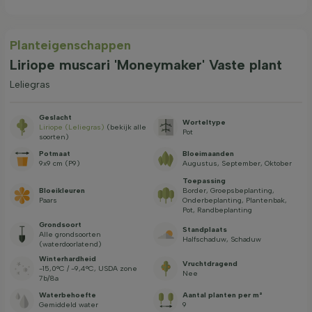
Planteigenschappen
Liriope muscari 'Moneymaker' Vaste plant
Leliegras
Geslacht
Worteltype
Liriope (Leliegras)
(bekijk alle
Pot
soorten)
Potmaat
Bloeimaanden
9x9 cm (P9)
Augustus, September, Oktober
Toepassing
Bloeikleuren
Border, Groepsbeplanting,
Paars
Onderbeplanting, Plantenbak,
Pot, Randbeplanting
Grondsoort
Standplaats
Alle grondsoorten
Halfschaduw, Schaduw
(waterdoorlatend)
Winterhardheid
Vruchtdragend
-15,0°C / -9,4°C, USDA zone
Nee
7b/8a
Waterbehoefte
Aantal planten per m²
Gemiddeld water
9