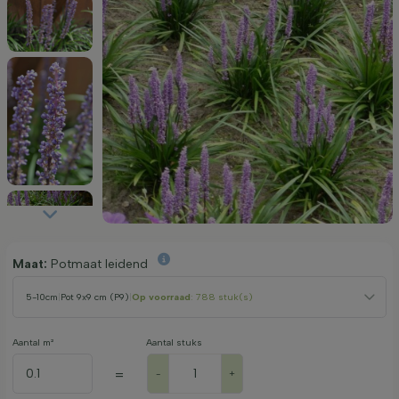
Maat:
Potmaat leidend
5-10cm
|
Pot 9x9 cm (P9)
|
Op voorraad
: 788 stuk(s)
Aantal m²
Aantal stuks
=
-
+