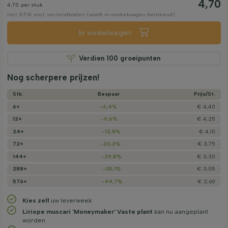
4,70
4,70
per stuk
incl. BTW. excl. verzendkosten (wordt in winkelwagen berekend)
In winkelwagen
Verdien
100
groeipunten
Nog scherpere prijzen!
Stk.
Bespaar
Prijs/­St.
6+
-6,4%
€ 4,40
12+
-9,6%
€ 4,25
24+
-12,8%
€ 4,10
72+
-20,2%
€ 3,75
144+
-29,8%
€ 3,30
288+
-35,1%
€ 3,05
576+
-44,7%
€ 2,60
Kies zelf
uw leverweek
Liriope muscari 'Moneymaker' Vaste plant
kan nu aangeplant
worden