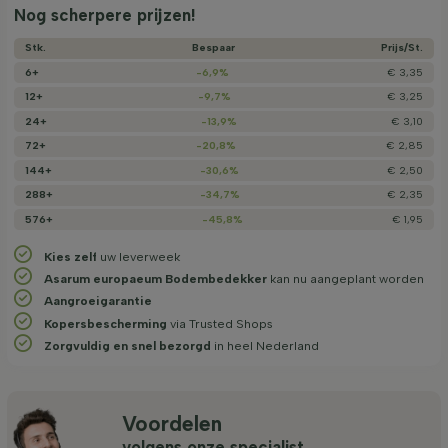
Nog scherpere prijzen!
Stk.
Bespaar
Prijs/­St.
6+
-6,9%
€ 3,35
12+
-9,7%
€ 3,25
24+
-13,9%
€ 3,10
72+
-20,8%
€ 2,85
144+
-30,6%
€ 2,50
288+
-34,7%
€ 2,35
576+
-45,8%
€ 1,95
Kies zelf
uw leverweek
Asarum europaeum Bodembedekker
kan nu aangeplant worden
Aangroeigarantie
Kopersbescherming
via Trusted Shops
Zorgvuldig en snel bezorgd
in heel Nederland
Voordelen
volgens onze specialist