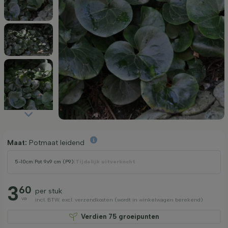
Maat:
Potmaat leidend
5-10cm
|
Pot 9x9 cm (P9)
|
Tijdelijk uitverkocht
3
60
per stuk
va
incl. BTW. excl. verzendkosten (wordt in winkelwagen berekend)
Verdien
75
groeipunten