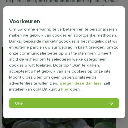
de plant in een goed doorlatende bodem te plaatsen, maar
de plant stelt geen hoge eisen aan de grondsoort. Zorg voor
een gemiddelde waterbehoefte en voorkom zowel uitdroging
als langdurige natte omstandigheden. Voor een optimale
Voorkeuren
groei en ontwikkeling is het aan te raden de plant in het
Om uw online ervaring te verbeteren en te personaliseren
voorjaar of de herfst te vermeerderen door middel van
maken we gebruik van cookies en soortgelijke methoden.
zaaien of delen.
Dankzij bepaalde marketingcookies is het mogelijk dat wij
en externe partijen uw surfgedrag in kaart brengen, om zo
onze communicatie beter op u af te stemmen. U heeft
altijd de vrijheid om te selecteren welke categorieën
cookies u wilt toelaten. Door op "Oké" te klikken,
accepteert u het gebruik van alle cookies op onze site.
Mocht u besluiten om geen gepersonaliseerde
advertenties te willen zien,
weiger deze dan hier
. Zelf
instellen kan ook! Dit kunt u
hier
doen.
Oké