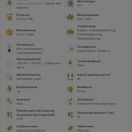
Worteltype
Asarum (Mansoor)
(bekijk alle
Pot
soorten)
Potmaat
Bloeimaanden
9x9 cm (P9)
April, Mei
Toepassing
Bloeikleuren
Border, Groepsbeplanting,
Bruin, Rood
Onderbeplanting,
Randbeplanting
Grondsoort
Standplaats
Alle grondsoorten
Halfschaduw, Schaduw
(waterdoorlatend)
Winterhardheid
Vruchtdragend
-20,6°C / -15,0°C , USDA zone
Nee
6b/7a
Waterbehoefte
Aantal planten per m²
Gemiddeld water
18
Bladhoudend
Bladkleur
Ja
Groen
Geurend
Groeiwijze
Nee
Zodevormende groeiwijze
Planthoogte bij levering
Volwassen hoogte (cm)
(exclusief wortelgestel)
15
5-10
Latijnse naam
Volksnaam
Asarum europaeum
Mansoor