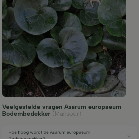
Veelgestelde vragen Asarum europaeum
Bodembedekker
(Mansoor)
Hoe hoog wordt de Asarum europaeum
Bodembedekker?