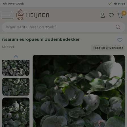
week
Gratis geleverd
van
0
Asarum europaeum Bodembedekker
Mansoor
Tijdelijk uitverkocht