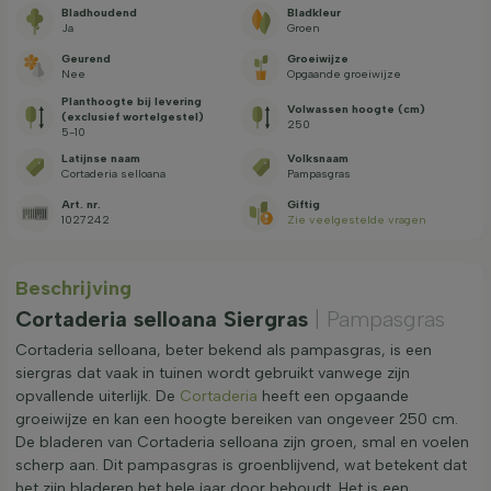
Bladhoudend
Bladkleur
Ja
Groen
Geurend
Groeiwijze
Nee
Opgaande groeiwijze
Planthoogte bij levering
Volwassen hoogte (cm)
(exclusief wortelgestel)
250
5-10
Latijnse naam
Volksnaam
Cortaderia selloana
Pampasgras
Art. nr.
Giftig
1027242
Zie veelgestelde vragen
Beschrijving
Cortaderia selloana Siergras
| Pampasgras
Cortaderia selloana, beter bekend als pampasgras, is een
siergras dat vaak in tuinen wordt gebruikt vanwege zijn
opvallende uiterlijk. De
Cortaderia
heeft een opgaande
groeiwijze en kan een hoogte bereiken van ongeveer 250 cm.
De bladeren van Cortaderia selloana zijn groen, smal en voelen
scherp aan. Dit pampasgras is groenblijvend, wat betekent dat
het zijn bladeren het hele jaar door behoudt. Het is een