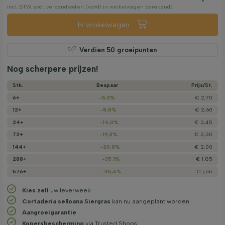
incl. BTW. excl. verzendkosten (wordt in winkelwagen berekend)
In winkelwagen
Verdien
50
groeipunten
Nog scherpere prijzen!
Stk.
Bespaar
Prijs/­St.
6+
-5,3%
€ 2,70
12+
-8,8%
€ 2,60
24+
-14,0%
€ 2,45
72+
-19,3%
€ 2,30
144+
-29,8%
€ 2,00
288+
-35,1%
€ 1,85
576+
-45,6%
€ 1,55
Kies zelf
uw leverweek
Cortaderia selloana Siergras
kan nu aangeplant worden
Aangroeigarantie
Kopersbescherming
via Trusted Shops