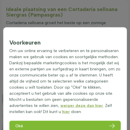
Ideale plaatsing van een Cortaderia selloana
Siergras (Pampasgras)
Cortaderia selloana groeit het beste op een zonnige
standplaats. Deze plant houdt van goed doorlatende grond
en kan op vrijwel alle grondsoorten gedijen, zolang de grond
niet te nat is. Een zonnige plek zorgt voor een betere groei en
Voorkeuren
rijkere bloei, met sierlijke witte pluimen in augustus en
Om uw online ervaring te verbeteren en te personaliseren
september. De juiste standplaats draagt bij aan een
maken we gebruik van cookies en soortgelijke methoden.
gezondere plant met een mooiere bladkleur. Cortaderia
Dankzij bepaalde marketingcookies is het mogelijk dat wij
selloana is droogtetolerant en bestand tegen zeewind,
en externe partijen uw surfgedrag in kaart brengen, om zo
waardoor het een veelzijdige keuze is voor de tuin. Deze
onze communicatie beter op u af te stemmen. U heeft
siergrasplant kan worden gebruikt in borders, als solitair of in
altijd de vrijheid om te selecteren welke categorieën
groepsbeplanting.
cookies u wilt toelaten. Door op "Oké" te klikken,
accepteert u het gebruik van alle cookies op onze site.
Mocht u besluiten om geen gepersonaliseerde
advertenties te willen zien,
weiger deze dan hier
. Zelf
instellen kan ook! Dit kunt u
hier
doen.
Oké