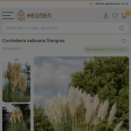
Gratis geleverd
vanaf €450
0
Cortaderia selloana Siergras
Pampasgras
Op voorraad
: 3686 stuk(s)