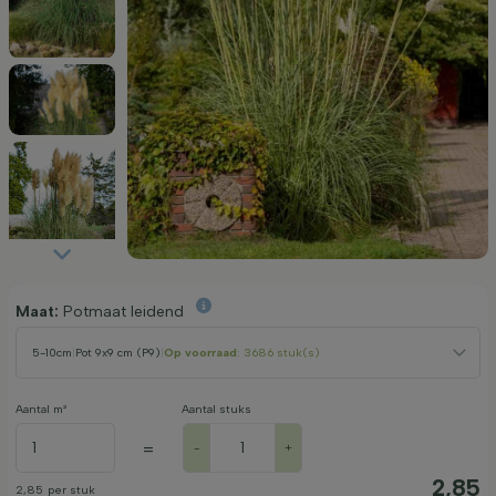
Maat:
Potmaat leidend
5-10cm
|
Pot 9x9 cm (P9)
|
Op voorraad
: 3686 stuk(s)
Aantal m²
Aantal stuks
=
-
+
2,85
2,85
per stuk