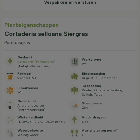
Verpakken en versturen
Planteigenschappen
Cortaderia selloana Siergras
Pampasgras
Geslacht
Worteltype
Cortaderia (Pampasgras)
Pot
(bekijk alle soorten)
Potmaat
Bloeimaanden
9x9 cm (P9)
Augustus, September
Toepassing
Bloeikleuren
Border, Groepsbeplanting,
Wit
Solitair, Talud
Grondsoort
Standplaats
Alle grondsoorten
Zon
(waterdoorlatend)
Winterhardheid
Vruchtdragend
-17,8°C / -12,2°C, USDA zone 7
Nee
Waterbehoefte
Aantal planten per m²
Weinig water
1