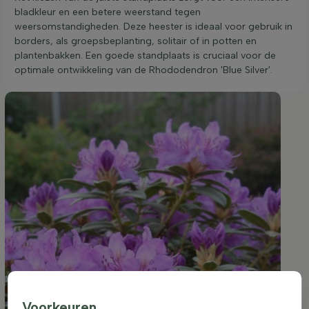
bladkleur en een betere weerstand tegen
weersomstandigheden. Deze heester is ideaal voor gebruik in
borders, als groepsbeplanting, solitair of in potten en
plantenbakken. Een goede standplaats is cruciaal voor de
optimale ontwikkeling van de Rhododendron 'Blue Silver'.
Voorkeuren