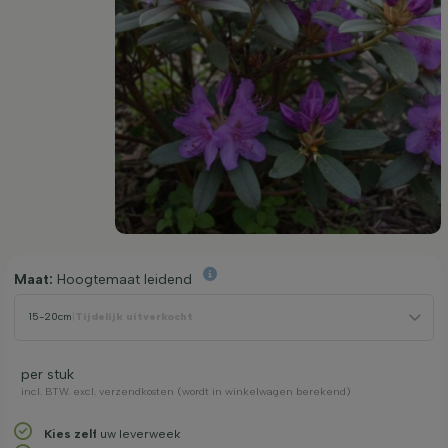
Maat:
Hoogtemaat leidend
15-20cm
|
Tijdelijk uitverkocht
per stuk
incl. BTW. excl. verzendkosten (wordt in winkelwagen berekend)
Kies zelf
uw leverweek