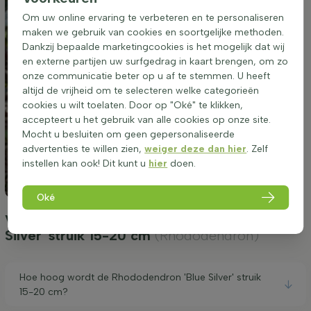
Om uw online ervaring te verbeteren en te personaliseren
maken we gebruik van cookies en soortgelijke methoden.
Dankzij bepaalde marketingcookies is het mogelijk dat wij
en externe partijen uw surfgedrag in kaart brengen, om zo
onze communicatie beter op u af te stemmen. U heeft
altijd de vrijheid om te selecteren welke categorieën
cookies u wilt toelaten. Door op "Oké" te klikken,
accepteert u het gebruik van alle cookies op onze site.
Mocht u besluiten om geen gepersonaliseerde
advertenties te willen zien,
weiger deze dan hier
. Zelf
instellen kan ook! Dit kunt u
hier
doen.
Oké
Veelgestelde vragen Rhododendron 'Blue
Silver' struik 15-20 cm
(Rhododendron)
Hoe hoog wordt de Rhododendron 'Blue Silver' struik
15-20 cm?