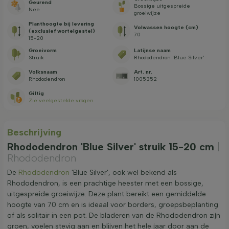
Geurend
Bossige uitgespreide
Nee
groeiwijze
Planthoogte bij levering
Volwassen hoogte (cm)
(exclusief wortelgestel)
70
15-20
Groeivorm
Latijnse naam
Struik
Rhododendron 'Blue Silver'
Volksnaam
Art. nr.
Rhododendron
1005352
Giftig
Zie veelgestelde vragen
Beschrijving
Rhododendron 'Blue Silver' struik 15-20 cm
|
Rhododendron
De
Rhododendron
'Blue Silver', ook wel bekend als
Rhododendron, is een prachtige heester met een bossige,
uitgespreide groeiwijze. Deze plant bereikt een gemiddelde
hoogte van 70 cm en is ideaal voor borders, groepsbeplanting
of als solitair in een pot. De bladeren van de Rhododendron zijn
groen, voelen stevig aan en blijven het hele jaar door aan de