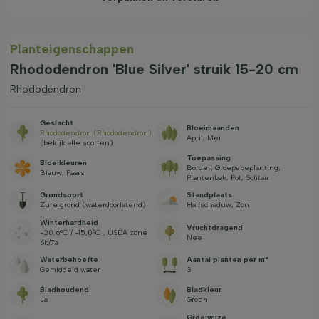
Planteigenschappen
Rhododendron 'Blue Silver' struik 15-20 cm
Rhododendron
Geslacht
Bloeimaanden
Rhododendron (Rhododendron)
April, Mei
(bekijk alle soorten)
Toepassing
Bloeikleuren
Border, Groepsbeplanting,
Blauw, Paars
Plantenbak, Pot, Solitair
Grondsoort
Standplaats
Zure grond (waterdoorlatend)
Halfschaduw, Zon
Winterhardheid
Vruchtdragend
-20,6°C / -15,0°C , USDA zone
Nee
6b/7a
Waterbehoefte
Aantal planten per m²
Gemiddeld water
3
Bladhoudend
Bladkleur
Ja
Groen
Groeiwijze