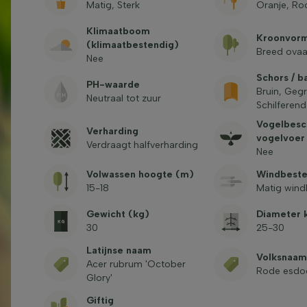
Matig, Sterk
Oranje, Ro
Klimaatboom
Kroonvor
(klimaatbestendig)
Breed ovaa
Nee
Schors / b
PH-waarde
Bruin, Gegr
Neutraal tot zuur
Schilferend
Vogelbesc
Verharding
vogelvoer
Verdraagt halfverharding
Nee
Volwassen hoogte (m)
Windbeste
15-18
Matig wind
Gewicht (kg)
Diameter k
30
25-30
Latijnse naam
Volksnaam
Acer rubrum 'October
Rode esdo
Glory'
Giftig