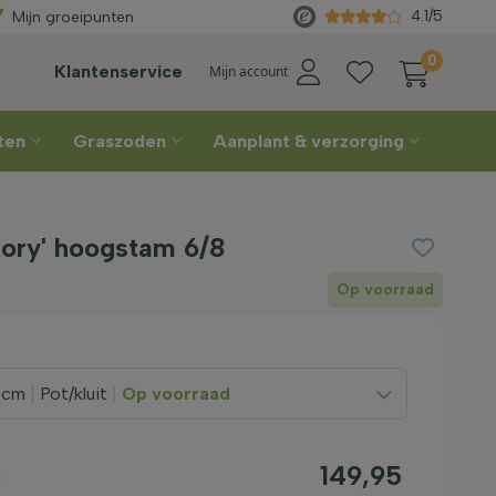
Gratis geleverd
vanaf €450
Rech
4.1/5
Mijn groeipunten
0
Klantenservice
Mijn account
nten
Graszoden
Aanplant & verzorging
lory' hoogstam 6/8
Op voorraad
0cm
|
Pot/kluit
|
Op voorraad
149,95
k