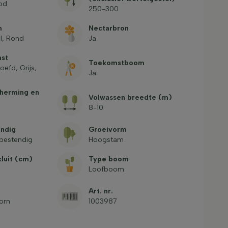
od
250-300
m
Nectarbron
l, Rond
Ja
ast
Toekomstboom
oefd, Grijs,
Ja
herming en
Volwassen breedte (m)
8-10
ndig
Groeivorm
bestendig
Hoogstam
luit (cm)
Type boom
Loofboom
Art. nr.
orn
1003987