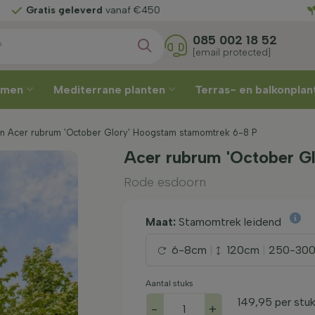
Kies zelf
uw leverweek
085 002 18 52
[email protected]
omen
Mediterrane planten
Terras- en balkonpla
n Acer rubrum 'October Glory' Hoogstam stamomtrek 6-8 P
Acer rubrum 'October G
Rode esdoorn
Maat:
Stamomtrek leidend
6-8cm
|
120cm
|
250-30
Aantal stuks
149,95
per stu
-
+