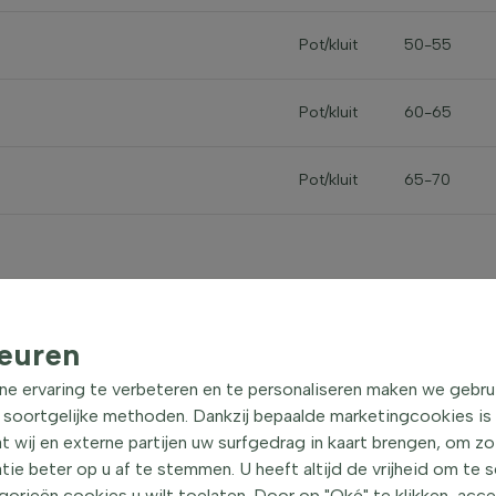
Pot/kluit
50-55
Pot/kluit
60-65
Pot/kluit
65-70
euren
ne ervaring te verbeteren en te personaliseren maken we gebru
Boom­eigen­schappen
 soortgelijke methoden. Dankzij bepaalde marketingcookies is
Acer rubrum 'October Glory'
t wij en externe partijen uw surfgedrag in kaart brengen, om z
e beter op u af te stemmen. U heeft altijd de vrijheid om te 
Rode esdoorn
orieën cookies u wilt toelaten. Door op "Oké" te klikken, acc