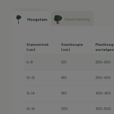
Meerstammig
Hoogstam
Stamomtrek
Stamhoogte
Planthoogt
(cm)
(cm)
wortelges
6-8
120
250-300
10-12
180
350-400
12-14
180
400-450
14-16
200
450-500