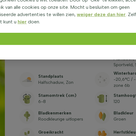
ik van alle cookies op onze site. Mocht u besluiten om geen
Geslacht
seerde advertenties te willen zien,
weiger deze dan hier
. Zel
Worteltyp
Acer (Esdoorn)
(bekijk alle
t kunt u
hier
doen.
Pot/kluit
soorten)
Toepassin
Golfterrein
Bloeikleuren
Grote tuin
Rood
Parkeerplaa
Plantsoen, 
Sportveld, 
Winterhar
Standplaats
-20,6°C / 
Halfschaduw, Zon
zone 6b
Stamomtrek (cm)
Stamhoog
6-8
120
Bladkenmerken
Bladkleur
Roodkleurige uitlopers
Groen
Groeikracht
Herfstkleu