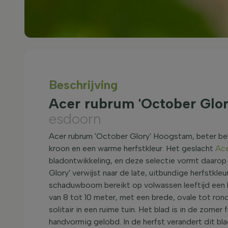
Beschrijving
Acer rubrum 'October Glo
esdoorn
Acer rubrum 'October Glory' Hoogstam, beter bek
kroon en een warme herfstkleur. Het geslacht
Ac
bladontwikkeling, en deze selectie vormt daaro
Glory' verwijst naar de late, uitbundige herfstkle
schaduwboom bereikt op volwassen leeftijd een 
van 8 tot 10 meter, met een brede, ovale tot ron
solitair in een ruime tuin. Het blad is in de zome
handvormig gelobd. In de herfst verandert dit bl