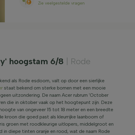
Zie veelgestelde vragen
ry' hoogstam 6/8
| Rode
end als Rode esdoorn, valt op door een sierlijke
er
staat bekend om sterke bomen met een mooie
p geen uitzondering. De naam Acer rubrum 'October
uren die in oktober vaak op het hoogtepunt zijn. Deze
hoogte van ongeveer 15 tot 18 meter en een breedte
de kroon die goed past als kleurrijke laanboom of
r fris groen met roodkleurige uitlopers, middelgroot en
ad in diepe tinten oranje en rood, wat de naam Rode