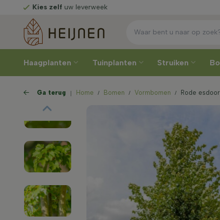
Rechtstreeks
van de kweker
Haagplanten
Tuinplanten
Struiken
B
Ga terug
Home
Bomen
Vormbomen
Rode esdoor