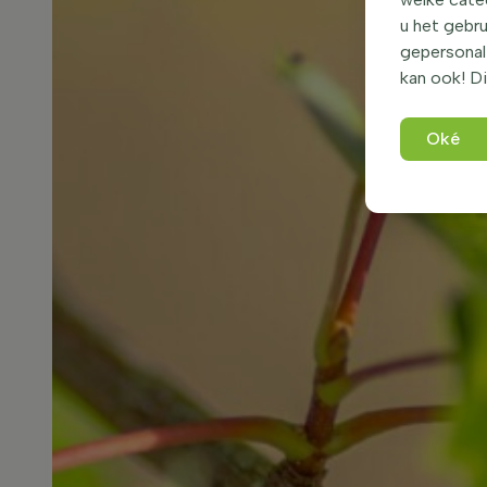
u het gebru
gepersonali
kan ook! Di
Oké