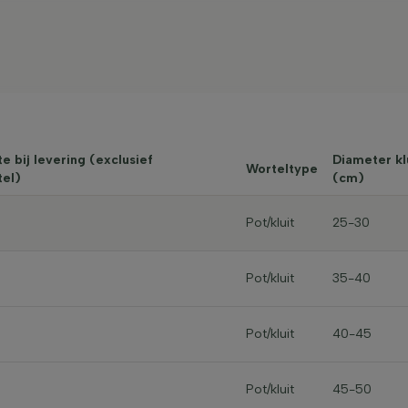
e bij levering (exclusief
Diameter kl
Worteltype
tel)
(cm)
Pot/kluit
25-30
Pot/kluit
35-40
Pot/kluit
40-45
Pot/kluit
45-50