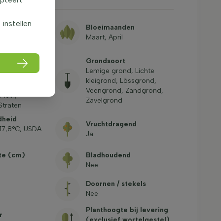
f instellen
e
Bloeimaanden
Maart, April
g
Grondsoort
, Groenstrook,
Lemige grond, Lichte
, Laanboom,
kleigrond, Lössgrond,
ts, Parken,
Veengrond, Zandgrond,
Plein,
Zavelgrond
Straten
dheid
Vruchtdragend
-17,8°C, USDA
Ja
te (cm)
Bladhoudend
Nee
Doornen / stekels
Nee
Planthoogte bij levering
r
(exclusief wortelgestel)