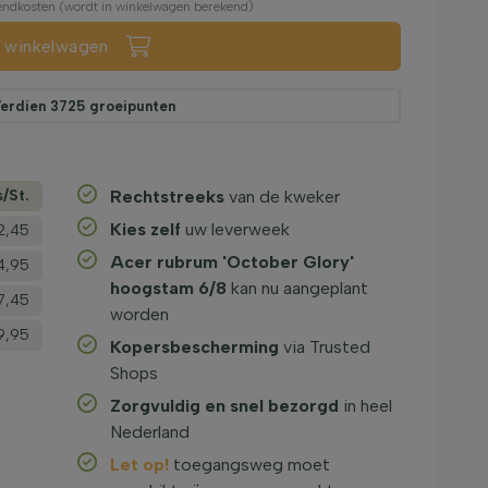
rzendkosten (wordt in winkelwagen berekend)
n winkelwagen
erdien
3725
groeipunten
s/­St.
Rechtstreeks
van de kweker
Kies zelf
uw leverweek
2,45
Acer rubrum 'October Glory'
4,95
hoogstam 6/8
kan nu aangeplant
7,45
worden
19,95
Kopersbescherming
via Trusted
Shops
Zorgvuldig en snel bezorgd
in heel
Nederland
Let op!
toegangsweg moet