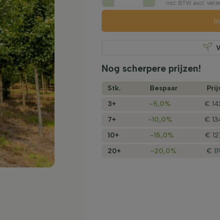
incl. BTW. excl. ve
I
V
Nog scherpere prijzen!
Stk.
Bespaar
Prij
3+
-5,0%
€ 14
7+
-10,0%
€ 13
10+
-15,0%
€ 12
20+
-20,0%
€ 1