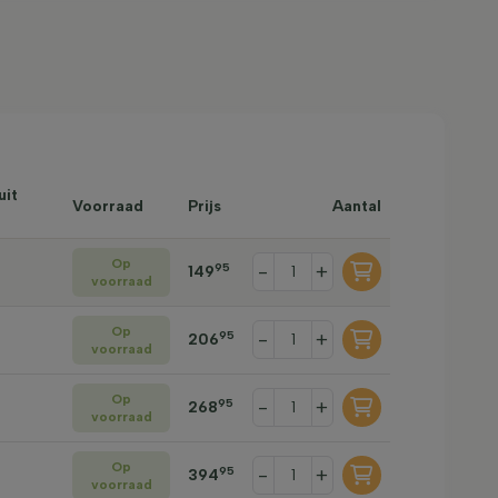
uit
Voorraad
Prijs
Aantal
Op
-
+
95
149
voorraad
Op
-
+
95
206
voorraad
Op
-
+
95
268
voorraad
Op
-
+
95
394
voorraad