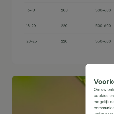
16-18
200
500-600
18-20
220
500-600
20-25
220
550-600
Voork
Om uw onli
cookies en
mogelijk da
communicati
welke categ