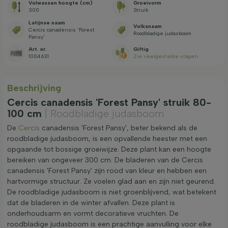
Volwassen hoogte (cm)
Groeivorm
300
Struik
Latijnse naam
Volksnaam
Cercis canadensis 'Forest
Roodbladige judasboom
Pansy'
Art. nr.
Giftig
1004631
Zie veelgestelde vragen
Beschrijving
Cercis canadensis 'Forest Pansy' struik 80-
100 cm
| Roodbladige judasboom
De
Cercis
canadensis 'Forest Pansy', beter bekend als de
roodbladige judasboom, is een opvallende heester met een
opgaande tot bossige groeiwijze. Deze plant kan een hoogte
bereiken van ongeveer 300 cm. De bladeren van de Cercis
canadensis 'Forest Pansy' zijn rood van kleur en hebben een
hartvormige structuur. Ze voelen glad aan en zijn niet geurend.
De roodbladige judasboom is niet groenblijvend, wat betekent
dat de bladeren in de winter afvallen. Deze plant is
onderhoudsarm en vormt decoratieve vruchten. De
roodbladige judasboom is een prachtige aanvulling voor elke