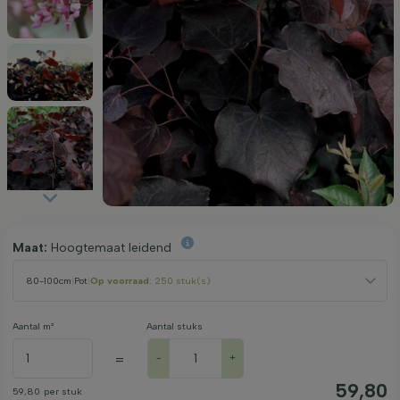
Maat:
Hoogtemaat leidend
80-100cm
|
Pot
|
Op voorraad
: 250 stuk(s)
Aantal m²
Aantal stuks
=
-
+
59,80
59,80
per stuk