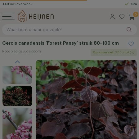
verweek
Gratis geleverd
0
Cercis canadensis 'Forest Pansy' struik 80-100 cm
Roodbladige judasboom
Op voorraad
: 250 stuk(s)