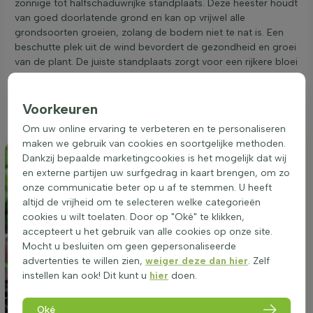
zonnige tot halfschaduwrijke standplaats. Deze heester houdt
van goed doorlatende grond en kan op vrijwel alle
grondsoorten groeien, zolang de bodem niet te nat is. Een
beschutte plek uit de wind bevordert de gezondheid en groei
van de plant. De juiste standplaats zorgt voor een rijkere bloei
in mei met prachtige roze bloemen en een intensere rode
bladkleur. Deze plant is ideaal voor gebruik in borders, als
solitair of in groepsbeplanting. Een goede standplaats is
Voorkeuren
essentieel voor een gezonde en decoratieve groei.
Om uw online ervaring te verbeteren en te personaliseren
maken we gebruik van cookies en soortgelijke methoden.
Dankzij bepaalde marketingcookies is het mogelijk dat wij
en externe partijen uw surfgedrag in kaart brengen, om zo
onze communicatie beter op u af te stemmen. U heeft
altijd de vrijheid om te selecteren welke categorieën
cookies u wilt toelaten. Door op "Oké" te klikken,
accepteert u het gebruik van alle cookies op onze site.
Mocht u besluiten om geen gepersonaliseerde
advertenties te willen zien,
weiger deze dan hier
. Zelf
instellen kan ook! Dit kunt u
hier
doen.
Oké