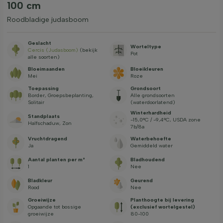
100 cm
Roodbladige judasboom
Geslacht
Worteltype
Cercis (Judasboom)
(bekijk
Pot
alle soorten)
Bloeimaanden
Bloeikleuren
Mei
Roze
Toepassing
Grondsoort
Border, Groepsbeplanting,
Alle grondsoorten
Solitair
(waterdoorlatend)
Winterhardheid
Standplaats
-15,0°C / -9,4°C, USDA zone
Halfschaduw, Zon
7b/8a
Vruchtdragend
Waterbehoefte
Ja
Gemiddeld water
Aantal planten per m²
Bladhoudend
1
Nee
Bladkleur
Geurend
Rood
Nee
Groeiwijze
Planthoogte bij levering
Opgaande tot bossige
(exclusief wortelgestel)
groeiwijze
80-100