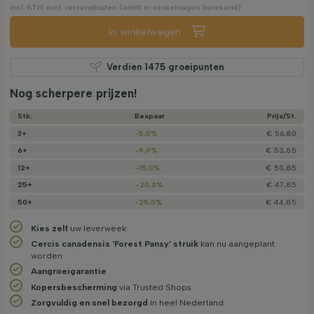
incl. BTW. excl. verzendkosten (wordt in winkelwagen berekend)
In winkelwagen
Verdien
1475
groeipunten
Nog scherpere prijzen!
Stk.
Bespaar
Prijs/­St.
3+
-5,0%
€ 56,80
6+
-9,9%
€ 53,85
12+
-15,0%
€ 50,85
25+
-20,0%
€ 47,85
50+
-25,0%
€ 44,85
Kies zelf
uw leverweek
Cercis canadensis 'Forest Pansy' struik
kan nu aangeplant
worden
Aangroeigarantie
Kopersbescherming
via Trusted Shops
Zorgvuldig en snel bezorgd
in heel Nederland