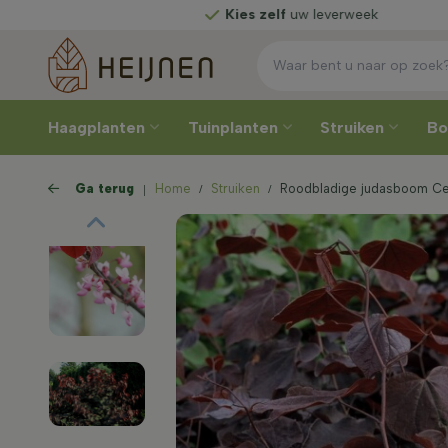
Rechtstreeks
van de kweker
Haagplanten
Tuinplanten
Struiken
B
Ga terug
Home
Struiken
Roodbladige judasboom Cerc