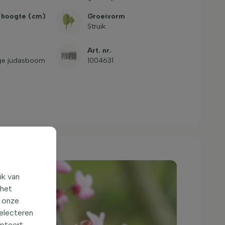
 hoogte (cm)
Groeivorm
Struik
Art. nr.
ge judasboom
1004631
ik van
 het
o onze
selecteren
epteert