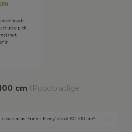
 cm
eester houdt
eschutte plek
 mei met
of in
0-100 cm
(Roodbladige
canadensis 'Forest Pansy' struik 80-100 cm?