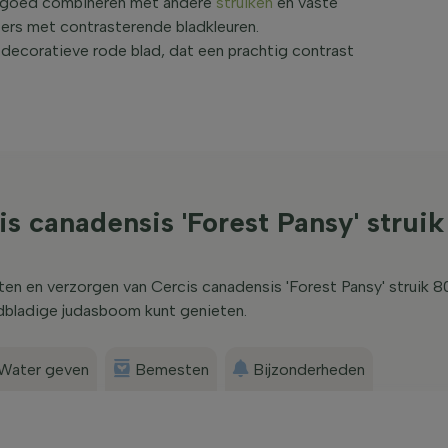
ch goed combineren met andere
struiken
en vaste
ters met contrasterende bladkleuren.
 decoratieve rode blad, dat een prachtig contrast
s canadensis 'Forest Pansy' strui
nten en verzorgen van Cercis canadensis 'Forest Pansy' struik 
odbladige judasboom kunt genieten.
Water geven
Bemesten
Bijzonderheden