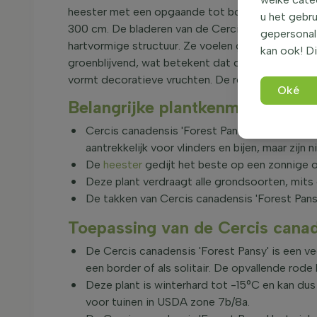
heester met een opgaande tot bossige groeiwijz
u het gebru
300 cm. De bladeren van de Cercis canadensis 'Fo
gepersonali
hartvormige structuur. Ze voelen glad aan en zij
kan ook! Di
groenblijvend, wat betekent dat de bladeren in d
vormt decoratieve vruchten. De roodbladige judas
Oké
Belangrijke plantkenmerken van
Cercis canadensis 'Forest Pansy' bloeit in m
aantrekkelijk voor vlinders en bijen, maar zijn 
De
heester
gedijt het beste op een zonnige o
Deze plant verdraagt alle grondsoorten, mits
De takken van Cercis canadensis 'Forest Pansy
Toepassing van de Cercis canade
De Cercis canadensis 'Forest Pansy' is een vee
een border of als solitair. De opvallende rode 
Deze plant is winterhard tot -15°C en kan du
voor tuinen in USDA zone 7b/8a.