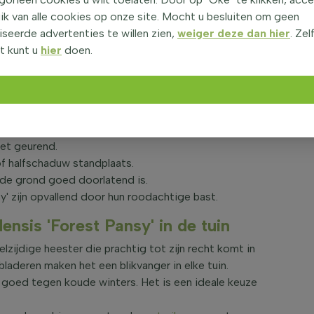
e. Deze plant kan een hoogte bereiken van ongeveer
ik van alle cookies op onze site. Mocht u besluiten om geen
rest Pansy' zijn rood van kleur en hebben een
seerde advertenties te willen zien,
weiger deze dan hier
. Zel
n niet geurend. De roodbladige judasboom is niet
t kunt u
hier
doen.
e winter afvallen. Deze plant is onderhoudsarm en
boom is een prachtige aanvulling voor elke tuin.
 Cercis canadensis 'Forest Pansy'
ei met prachtige roze bloemen. Deze bloemen zijn
niet geurend.
f halfschaduw standplaats.
 de grond goed doorlatend is.
' zijn opvallend door hun roodachtige bast.
nsis 'Forest Pansy' in de tuin
lzijdige heester die prachtig tot zijn recht komt in
bladeren maken het een blikvanger in elke tuin.
s goed tegen koude winters. Het is een ideale keuze