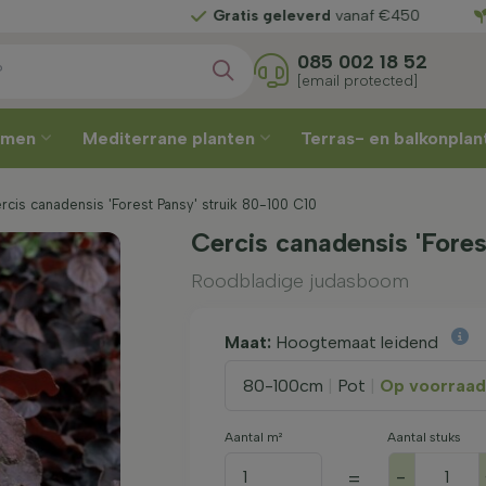
Kies zelf
uw leverweek
085 002 18 52
[email protected]
omen
Mediterrane planten
Terras- en balkonpla
is canadensis 'Forest Pansy' struik 80-100 C10
Cercis canadensis 'Fore
Roodbladige judasboom
Maat:
Hoogtemaat leidend
80-100cm
|
Pot
|
Op voorraad
Aantal m²
Aantal stuks
-
=