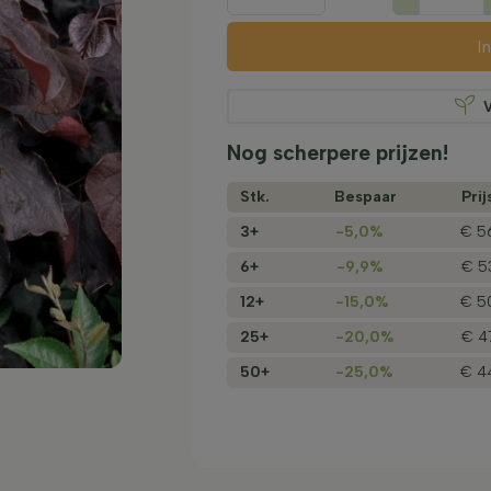
I
Nog scherpere prijzen!
Stk.
Bespaar
Prij
3+
-5,0%
€ 5
6+
-9,9%
€ 5
12+
-15,0%
€ 5
25+
-20,0%
€ 4
50+
-25,0%
€ 4