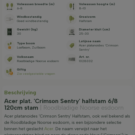
Volwassen breedte (m)
Volwassen hoogte (m)
6-8
8-10
Windbestendig
Groeivorm
Goed windbestendig
Halfstam
Gewicht (kg)
Diameter kluit (cm)
30
25-30
Latijnse naam
Type boom
Acer platanoides 'Crimson
Loofboom, Zuilboom
Sentry'
Volksnaam
Art. nr.
Roodbladige Noorse esdoorn
1028032
Giftig
Zie veelgestelde vragen
Beschrijving
Acer plat. 'Crimson Sentry' halfstam 6/8
120cm stam
| Roodbladige Noorse esdoorn
Acer platanoides 'Crimson Sentry' Halfstam, ook wel bekend als
de Roodbladige Noorse esdoorn, is een bijzondere selectie
binnen het geslacht
Acer
. De naam verwijst naar het