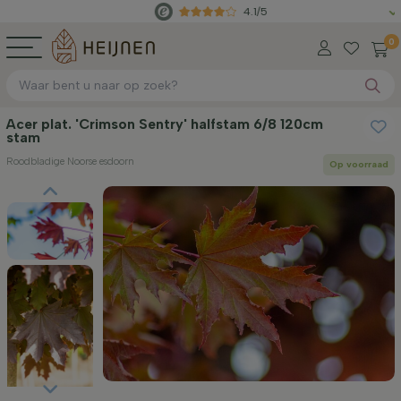
4.1/5
Rechtstr
0
Acer plat. 'Crimson Sentry' halfstam 6/8 120cm
stam
Roodbladige Noorse esdoorn
Op voorraad