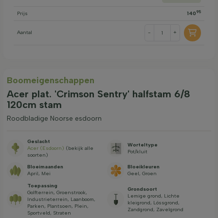
95
Prijs
140
Aantal
-
+
Boom­eigen­schappen
Acer plat. 'Crimson Sentry' halfstam 6/8
120cm stam
Roodbladige Noorse esdoorn
Geslacht
Worteltype
Acer (Esdoorn)
(bekijk alle
Pot/kluit
soorten)
Bloeimaanden
Bloeikleuren
April, Mei
Geel, Groen
Toepassing
Grondsoort
Golfterrein, Groenstrook,
Lemige grond, Lichte
Industrieterrein, Laanboom,
kleigrond, Lössgrond,
Parken, Plantsoen, Plein,
Zandgrond, Zavelgrond
Sportveld, Straten