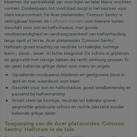
bloemen die aantrekkelijk zijn voor bijen en later kleine vruchten
vormen. Donkerpaars tot rood blad zorgt in het seizoen voor
sterk kleurcontrast. De Acer platanoides 'Crimson Sentry' is
verkrijgbaar binnen de
halfstam bomen
voor kleinere tuinen.
Geschikt voor zon en halfschaduw, met goede
windbestendigheid en verdraagzaamheid van halfverharding
langs oprit of terras. Acer platanoides 'Crimson Sentry'
Halfstam groeit krachtig op neutrale tot kalkrijke, luchtige
leem-, zand-, zavel- of lichte kleigrond. De schors is grijsbruin
en gegroefd met stevige takken die recht omhoog groeien. Er
zijn geen bekende giftige delen voor mens en vogels.
Opvallende roodpaarse bladeren en geelgroene bloei in
april en mei, waardevol voor bijen
Geschikt voor zon en halfschaduw, goed windbestendig en
passend bij halfverharding
Groeit sterk op luchtige, neutrale tot kalkrijke grond;
gegroefde grijsbruine schors en rechte takstand zonder
bekende giftige delen
Toepassing van de Acer platanoides 'Crimson
Sentry' Halfstam in de tuin