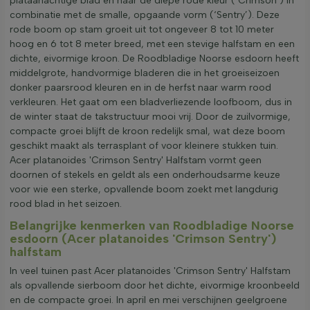
plataanachtige blad en naar de diepe rode kleur (‘Crimson’) in
combinatie met de smalle, opgaande vorm (‘Sentry’). Deze
rode boom op stam groeit uit tot ongeveer 8 tot 10 meter
hoog en 6 tot 8 meter breed, met een stevige halfstam en een
dichte, eivormige kroon. De Roodbladige Noorse esdoorn heeft
middelgrote, handvormige bladeren die in het groeiseizoen
donker paarsrood kleuren en in de herfst naar warm rood
verkleuren. Het gaat om een bladverliezende loofboom, dus in
de winter staat de takstructuur mooi vrij. Door de zuilvormige,
compacte groei blijft de kroon redelijk smal, wat deze boom
geschikt maakt als terrasplant of voor kleinere stukken tuin.
Acer platanoides 'Crimson Sentry' Halfstam vormt geen
doornen of stekels en geldt als een onderhoudsarme keuze
voor wie een sterke, opvallende boom zoekt met langdurig
rood blad in het seizoen.
Belangrijke kenmerken van Roodbladige Noorse
esdoorn (Acer platanoides 'Crimson Sentry')
halfstam
In veel tuinen past Acer platanoides 'Crimson Sentry' Halfstam
als opvallende sierboom door het dichte, eivormige kroonbeeld
en de compacte groei. In april en mei verschijnen geelgroene