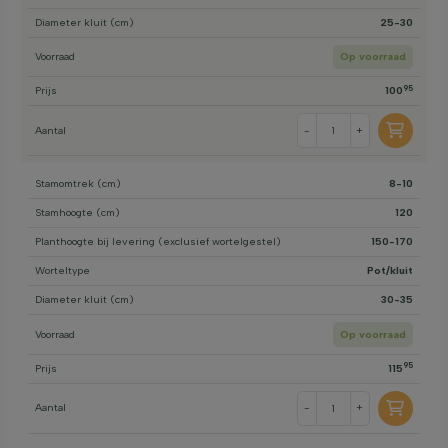
Diameter kluit (cm)
25-30
Voorraad
Op voorraad
95
Prijs
100
Aantal
-
+
Stamomtrek (cm)
8-10
Stamhoogte (cm)
120
Planthoogte bij levering (exclusief wortelgestel)
150-170
Worteltype
Pot/kluit
Diameter kluit (cm)
30-35
Voorraad
Op voorraad
95
Prijs
115
Aantal
-
+