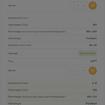
Aantal
-
+
Stamomtrek (cm)
Stamhoogte (cm)
150
Planthoogte bij levering (exclusief wortelgestel)
180-200
Worteltype
Pot/kluit
Diameter kluit (cm)
25-30
Voorraad
Op voorraad
95
Prijs
129
Aantal
-
+
Stamomtrek (cm)
6-8
Stamhoogte (cm)
120
Planthoogte bij levering (exclusief wortelgestel)
150-170
Worteltype
Pot/kluit