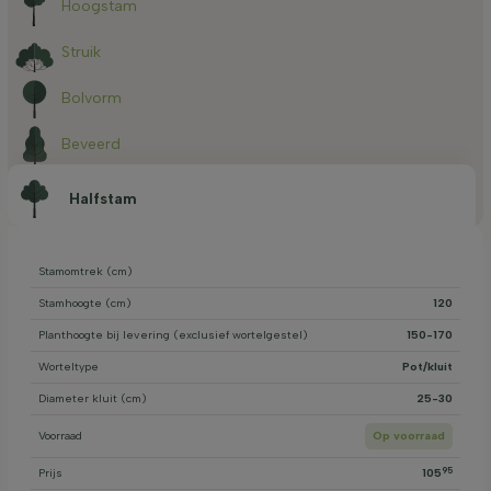
Hoogstam
Struik
Bolvorm
Beveerd
Halfstam
Stamomtrek (cm)
Stamhoogte (cm)
120
Planthoogte bij levering (exclusief wortelgestel)
150-170
Worteltype
Pot/kluit
Diameter kluit (cm)
25-30
Voorraad
Op voorraad
95
Prijs
105