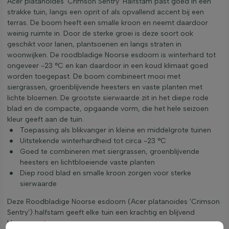
Acer platanoides 'Crimson Sentry' Halfstam past goed in een
strakke tuin, langs een oprit of als opvallend accent bij een
terras. De boom heeft een smalle kroon en neemt daardoor
weinig ruimte in. Door de sterke groei is deze soort ook
geschikt voor lanen, plantsoenen en langs straten in
woonwijken. De roodbladige Noorse esdoorn is winterhard tot
ongeveer -23 °C en kan daardoor in een koud klimaat goed
worden toegepast. De boom combineert mooi met
siergrassen, groenblijvende heesters en vaste planten met
lichte bloemen. De grootste sierwaarde zit in het diepe rode
blad en de compacte, opgaande vorm, die het hele seizoen
kleur geeft aan de tuin.
Toepassing als blikvanger in kleine en middelgrote tuinen
Uitstekende winterhardheid tot circa -23 °C
Goed te combineren met siergrassen, groenblijvende
heesters en lichtbloeiende vaste planten
Diep rood blad en smalle kroon zorgen voor sterke
sierwaarde
Deze Roodbladige Noorse esdoorn (Acer platanoides 'Crimson
Sentry') halfstam geeft elke tuin een krachtig en blijvend
kleuraccent.