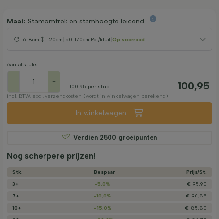
Maat:
Stamomtrek en stamhoogte leidend
6-8cm
|
120cm
|
150-170cm
|
Pot/kluit
|
Op voorraad
Aantal stuks
-
+
100,95
100,95
per stuk
incl. BTW. excl. verzendkosten (wordt in winkelwagen berekend)
In winkelwagen
Verdien
2500
groeipunten
Nog scherpere prijzen!
Stk.
Bespaar
Prijs/­St.
3+
-5,0%
€ 95,90
7+
-10,0%
€ 90,85
10+
-15,0%
€ 85,80