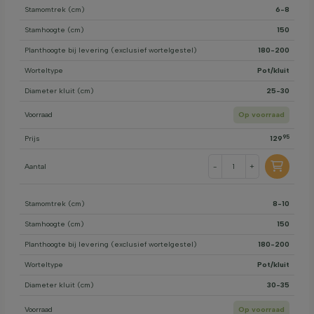
Stamomtrek (cm)
6-8
Stamhoogte (cm)
150
Planthoogte bij levering (exclusief wortelgestel)
180-200
Worteltype
Pot/kluit
Diameter kluit (cm)
25-30
Voorraad
Op voorraad
95
Prijs
129
Aantal
-
+
Stamomtrek (cm)
8-10
Stamhoogte (cm)
150
Planthoogte bij levering (exclusief wortelgestel)
180-200
Worteltype
Pot/kluit
Diameter kluit (cm)
30-35
Voorraad
Op voorraad