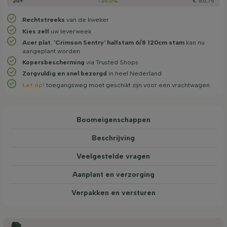
20+
-20,0%
€ 80,75
Rechtstreeks
van de kweker
Kies zelf
uw leverweek
Acer plat. 'Crimson Sentry' halfstam 6/8 120cm stam
kan nu
aangeplant worden
Kopersbescherming
via Trusted Shops
Zorgvuldig en snel bezorgd
in heel Nederland
Let op!
toegangsweg moet geschikt zijn voor een vrachtwagen
Boom­eigen­schappen
Beschrijving
Veelgestelde vragen
Aanplant en verzorging
Verpakken en versturen