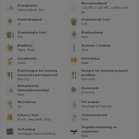
Winterhardheid
Standplaats
-23,3°C / -20,6°C, USDA zone
Halfschaduw, Zon
6a
Vruchtdragend
Stamomtrek (cm)
Ja
6-8
Stamhoogte (cm)
Bladhoudend
120
Nee
Bladkleur
Doornen / stekels
Paars, Rood
Nee
Groeikracht
Herfstkleur
Sterk
Rood
Planthoogte bij levering
Hoogte bij levering inclusief
(exclusief wortelgestel)
pot/kluit
150-170
180-200
Klimaatboom
Kroonvorm
(klimaatbestendig)
Eivormig
Nee
Nectarbron
PH-waarde
Ja
Neutraal tot kalkrijk
Schors / bast
Toekomstboom
Bruin, Gegroefd, Grijs
Nee
Vogelbescherming en
Verharding
vogelvoer
Verdraagt halfverharding
Nee