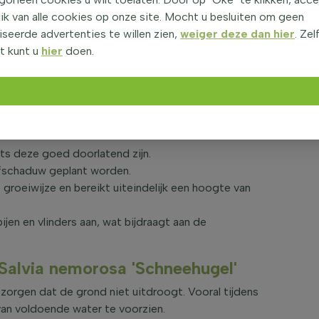
e groeiwijze. De plant is gemakkelijk te
ik van alle cookies op onze site. Mocht u besluiten om geen
orgt voor een levendige sfeer in uw tuin.
seerde advertenties te willen zien,
weiger deze dan hier
. Zel
t kunt u
hier
doen.
 Salvia nemorosa 'Schneehugel'
juni tot en met augustus met opvallende witte
gen in de tuin, zoals borderbeplanting,
its deze goed doorlatend zijn.
alfschaduw geplant worden.
roeiwijze en bereikt uiteindelijk een hoogte van
bijen en vlinders aan, wat bijdraagt aan de
 Salvia nemorosa 'Schneehugel'
orgen dat de grond niet uitdroogt. Vooral tijdens
van voldoende water te voorzien.