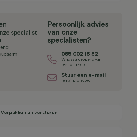
en
Persoonlijk advies
van onze
nze specialist
specialisten?
d
iend
085 002 18 52
oudsarm
Vandaag geopend van
09:00 - 17:00
Stuur een e-mail
[email protected]
Verpakken en versturen