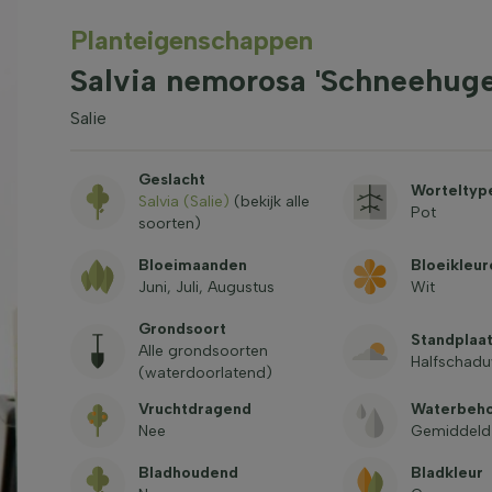
Planteigenschappen
Salvia nemorosa 'Schneehugel
Salie
Geslacht
Worteltyp
Salvia (Salie)
(bekijk alle
Pot
soorten)
Bloeimaanden
Bloeikleur
Juni, Juli, Augustus
Wit
Grondsoort
Standplaa
Alle grondsoorten
Halfschadu
(waterdoorlatend)
Vruchtdragend
Waterbeh
Nee
Gemiddeld
Bladhoudend
Bladkleur