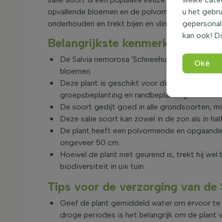
opvallende bloemen en de polvormende en opgaand
u het gebru
onderhouden en trekt bijen en vlinders aan, wat z
gepersonali
kan ook! Di
Belangrijkste kenmerken van de
De Salvia nemorosa 'Schneehugel' bloeit van 
Oké
bloemen.
Deze plant is geschikt voor diverse toepassin
groepsbeplanting en randbeplanting.
De soort gedijt goed in alle grondsoorten, m
Deze salie soort kan zowel in de zon als in h
De plant heeft een polvormende en opgaande g
ongeveer 50 cm.
Hoewel de plant niet geurend is, trekt hij wel 
biodiversiteit in uw tuin.
Tips voor de verzorging van de
Geef de plant gemiddeld water om ervoor te z
droge periodes is het belangrijk om de plant 