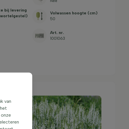
Nee
e bij levering
Volwassen hoogte (cm)
 wortelgestel)
50
Art. nr.
1001063
ik van
 het
o onze
selecteren
epteert