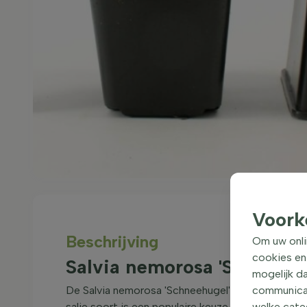
Voork
Beschrijving
Om uw onli
cookies en
Salvia nemorosa 'Schneehu
mogelijk da
De Salvia nemorosa 'Schneehugel' is een prachtig
communicati
salie soort is een populaire keuze voor borders
welke categ