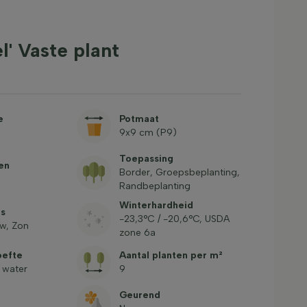
' Vaste plant
e
Potmaat
9x9 cm (P9)
Toepassing
en
Border, Groepsbeplanting,
Randbeplanting
Winterhardheid
ts
-23,3°C / -20,6°C, USDA
w, Zon
zone 6a
oefte
Aantal planten per m²
 water
9
Geurend