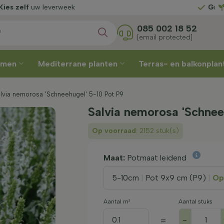
week
Gratis geleverd
vanaf
085 002 18 52
[email protected]
omen
Mediterrane planten
Terras- en balkonpla
alvia nemorosa 'Schneehugel' 5-10 Pot P9
Salvia nemorosa 'Schnee
Op voorraad
: 2152 stuk(s)
Maat:
Potmaat leidend
5-10cm
|
Pot 9x9 cm (P9)
|
Op
Aantal m²
Aantal stuks
-
=