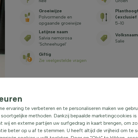
Nee
Groen
Groeiwijze
Planthoogt
Polvormende en
(exclusief
opgaande groeiwijze
5-10
Latijnse naam
Volksnaam
Salvia nemorosa
Salie
'Schneehugel'
Giftig
Zie veelgestelde vragen
euren
ne ervaring te verbeteren en te personaliseren maken we gebru
 soortgelijke methoden. Dankzij bepaalde marketingcookies is
gel' Vaste plant
| Salie
t wij en externe partijen uw surfgedrag in kaart brengen, om z
e, witbloeiende variant van de
e beter op u af te stemmen. U heeft altijd de vrijheid om te 
Salvia
nemorosa. Deze
, groepsbeplanting en randbeplanting vanwege de
orieën cookies u wilt toelaten. Door op "Oké" te klikken, acc