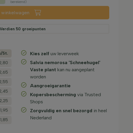
berekend)
n winkelwagen
Verdien
50
groeipunten
s/­St.
Kies zelf
uw leverweek
Salvia nemorosa 'Schneehugel'
2,80
Vaste plant
kan nu aangeplant
2,65
worden
2,55
Aangroeigarantie
2,45
Kopersbescherming
via Trusted
2,25
Shops
1,95
Zorgvuldig en snel bezorgd
in heel
Nederland
1,85