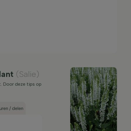
lant
(Salie)
t. Door deze tips op
ren / delen