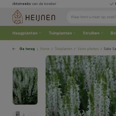
van de kweker
Kies zelf
uw lever
Haagplanten
Tuinplanten
Struiken
B
Ga terug
Home
Tuinplanten
Vaste planten
Salie S