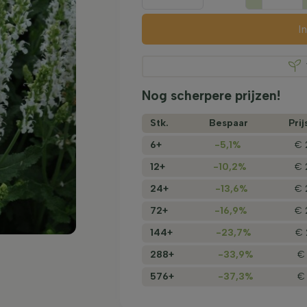
I
Nog scherpere prijzen!
Stk.
Bespaar
Prij
6+
-5,1%
€ 
12+
-10,2%
€ 
24+
-13,6%
€ 
72+
-16,9%
€ 
144+
-23,7%
€ 
288+
-33,9%
€ 
576+
-37,3%
€ 