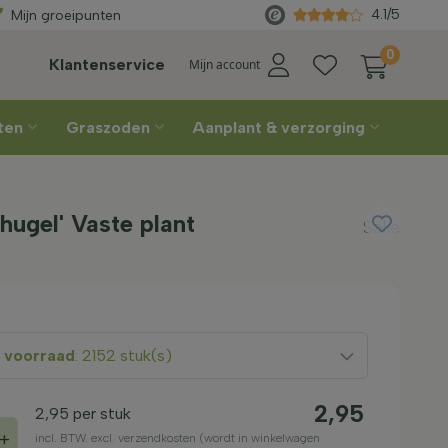
 €450
Rechtstreeks
van de kwek
4.1/5
Mijn groeipunten
0
Klantenservice
Mijn account
nten
Graszoden
Aanplant & verzorging
hugel' Vaste plant
Salie
 voorraad
: 2152 stuk(s)
2,95
2,95
per stuk
+
incl. BTW. excl. verzendkosten (wordt in winkelwagen