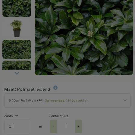
Maat:
Potmaat leidend
5-10cm
|
Pot 9x9 cm (P9)
|
Op voorraad
: 18966 stuk(s)
Aantal m²
Aantal stuks
=
-
+