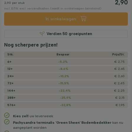
2,90
2,90
per stuk
incl. BTW. excl. verzendkosten (wordt in winkelwagen berekend)
In winkelwagen
Verdien
50
groeipunten
Nog scherpere prijzen!
Stk.
Bespaar
Prijs/­St.
6+
-5,2%
€ 2,75
12+
-8,6%
€ 2,65
24+
-10,3%
€ 2,60
72+
-15,5%
€ 2,45
144+
-22,4%
€ 2,25
288+
-25,9%
€ 2,15
576+
-32,8%
€ 1,95
Kies zelf
uw leverweek
Pachysandra terminalis 'Green Sheen' Bodembedekker
kan nu
aangeplant worden