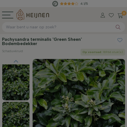
4.1/5
Recht
0
Pachysandra terminalis 'Green Sheen'
Bodembedekker
Schaduwkruid
Op voorraad
: 18966 stuk(s)