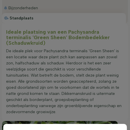
Bijzonderheden
Standplaats
Ideale plaatsing van een Pachysandra
terminalis 'Green Sheen' Bodembedekker
(Schaduwkruid)
De ideale plek voor Pachysandra terminalis 'Green Sheen' is
een locatie waar deze plant zich kan aanpassen aan zowel
zon, halfschaduw als schaduw. Hierdoor is het een zeer
veelzijdige soort die geschikt is voor verschillende
tuinsituaties. Wat betreft de bodem, stelt deze plant weinig
eisen. Alle grondsoorten worden geaccepteerd, zolang ze
goed doorlatend zijn om te voorkomen dat de wortels in te
natte grond komen te staan. Dikkemanskruid is uitermate
geschikt als borderplant, groepsbeplanting of
onderbeplanting vanwege zijn groenblijvende eigenschap en
zodevormende groeiwijze.