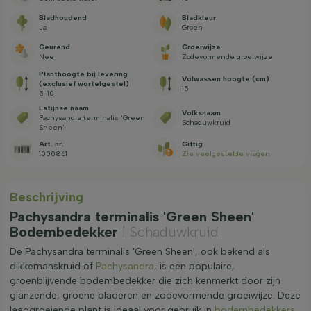
Bladhoudend
Bladkleur
Ja
Groen
Geurend
Groeiwijze
Nee
Zodevormende groeiwijze
Planthoogte bij levering
Volwassen hoogte (cm)
(exclusief wortelgestel)
15
5-10
Latijnse naam
Volksnaam
Pachysandra terminalis 'Green
Schaduwkruid
Sheen'
Art. nr.
Giftig
1000861
Zie veelgestelde vragen
Beschrijving
Pachysandra terminalis 'Green Sheen'
Bodembedekker
| Schaduwkruid
De Pachysandra terminalis 'Green Sheen', ook bekend als
dikkemanskruid of
Pachysandra
, is een populaire,
groenblijvende bodembedekker die zich kenmerkt door zijn
glanzende, groene bladeren en zodevormende groeiwijze. Deze
laaggroeiende plant is ideaal voor gebruik in
bodembedekkers