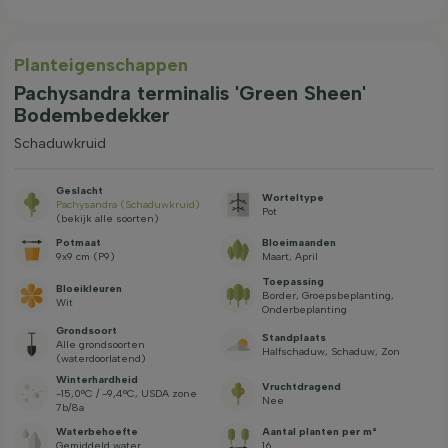
Planteigenschappen
Pachysandra terminalis 'Green Sheen'
Bodembedekker
Schaduwkruid
Geslacht
Worteltype
Pachysandra (Schaduwkruid)
Pot
(bekijk alle soorten)
Potmaat
Bloeimaanden
9x9 cm (P9)
Maart, April
Toepassing
Bloeikleuren
Border, Groepsbeplanting,
Wit
Onderbeplanting
Grondsoort
Standplaats
Alle grondsoorten
Halfschaduw, Schaduw, Zon
(waterdoorlatend)
Winterhardheid
Vruchtdragend
-15,0°C / -9,4°C, USDA zone
Nee
7b/8a
Waterbehoefte
Aantal planten per m²
Gemiddeld water
16