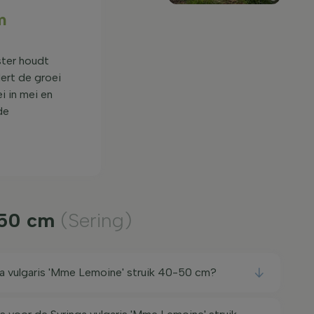
m
ster houdt
ert de groei
i in mei en
de
0-50 cm
(Sering)
a vulgaris 'Mme Lemoine' struik 40-50 cm?