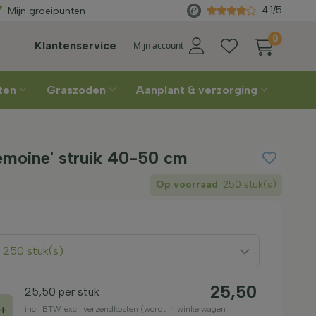
erd
vanaf €450
Rechtstreeks
van
4.1/5
Mijn groeipunten
0
Klantenservice
Mijn account
nten
Graszoden
Aanplant & verzorging
emoine' struik 40-50 cm
Op voorraad
: 250 stuk(s)
: 250 stuk(s)
25,50
25,50
per stuk
+
incl. BTW. excl. verzendkosten (wordt in winkelwagen