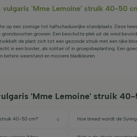
ga vulgaris 'Mme Lemoine' struik 40-50 c
ste op een zonnige tot halfschaduwrijke standplaats. Deze hee
e grondsoorten groeien. Een beschutte plek uit de wind bevord
twikkelt de plant zich tot een gezonde struik met een rijke bloe
cht in een border, als solitair of in groepsbeplanting. Een goe
en betere weerstand en mooiere bladkleuren.
vulgaris 'Mme Lemoine' struik 4
 struik 40-50 cm?
Hoe breed wordt de Syring