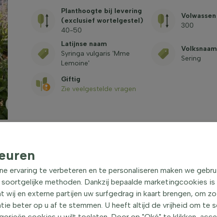
Planthoogte bij levering
Volwassen
(exclusief wortelgestel)
300
40-50
Latijnse naam
Volksnaam
Syringa vulgaris 'Mme
Sering
Lemoine'
Giftig
Zie veelgestelde vragen
euren
ne ervaring te verbeteren en te personaliseren maken we gebru
moine' struik 40-50 cm
|
 soortgelijke methoden. Dankzij bepaalde marketingcookies is
t wij en externe partijen uw surfgedrag in kaart brengen, om z
e beter op u af te stemmen. U heeft altijd de vrijheid om te 
als de Sering, is een prachtige heester met een
orieën cookies u wilt toelaten. Door op "Oké" te klikken, acc