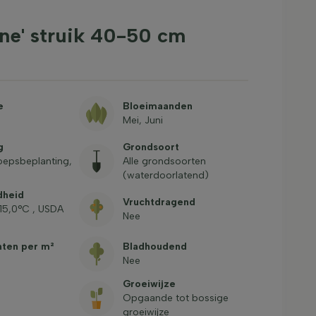
ne' struik 40-50 cm
e
Bloeimaanden
Mei, Juni
g
Grondsoort
oepsbeplanting,
Alle grondsoorten
(waterdoorlatend)
dheid
Vruchtdragend
-15,0°C , USDA
Nee
nten per m²
Bladhoudend
Nee
Groeiwijze
Opgaande tot bossige
groeiwijze