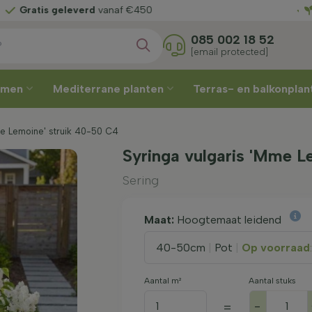
uw leverweek
Gratis gelev
085 002 18 52
[email protected]
omen
Mediterrane planten
Terras- en balkonpla
me Lemoine' struik 40-50 C4
Syringa vulgaris 'Mme L
Sering
Maat:
Hoogtemaat leidend
40-50cm
|
Pot
|
Op voorraad
Aantal m²
Aantal stuks
-
=