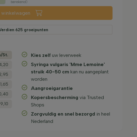
berekend)
n winkelwagen
Verdien
625
groeipunten
s/­St.
Kies zelf
uw leverweek
Syringa vulgaris 'Mme Lemoine'
4,20
struik 40-50 cm
kan nu aangeplant
2,95
worden
1,65
Aangroeigarantie
0,40
Kopersbescherming
via Trusted
19,10
Shops
Zorgvuldig en snel bezorgd
in heel
Nederland