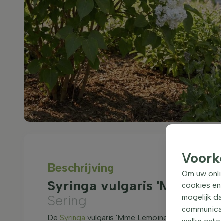
Voork
Beschrijving
Om uw onli
Syringa vulgaris 'Mme Le
cookies en
Sering
mogelijk da
communicati
De
Syringa
vulgaris 'Mme Lemoine', beter bekend 
welke categ