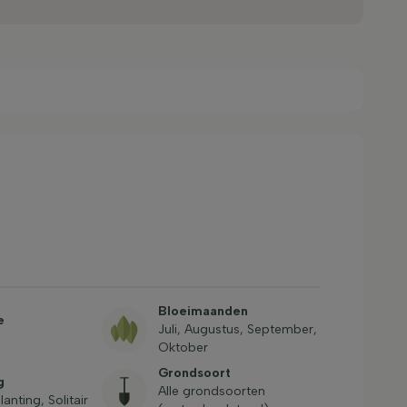
Bloeimaanden
e
Juli, Augustus, September,
Oktober
Grondsoort
g
Alle grondsoorten
nting, Solitair