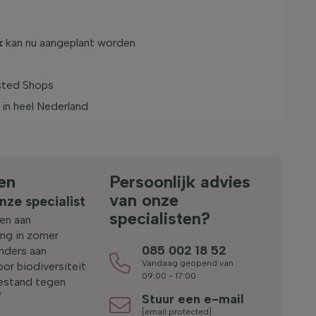
k
kan nu aangeplant worden
sted Shops
in heel Nederland
en
Persoonlijk advies
van onze
nze specialist
specialisten?
jen aan
ang in zomer
085 002 18 52
inders aan
Vandaag geopend van
or biodiversiteit
09:00 - 17:00
estand tegen
e
Stuur een e-mail
[email protected]