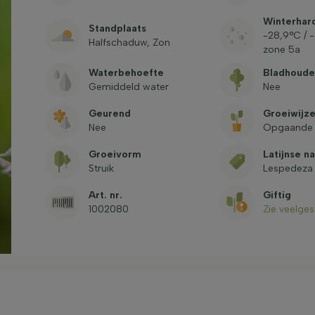
Winterhar
Standplaats
-28,9°C / 
Halfschaduw, Zon
zone 5a
Waterbehoefte
Bladhoud
Gemiddeld water
Nee
Geurend
Groeiwijz
Nee
Opgaande 
Groeivorm
Latijnse n
Struik
Lespedeza 
Art. nr.
Giftig
1002080
Zie veelge