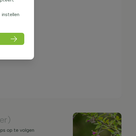
f instellen
er)
ips op te volgen