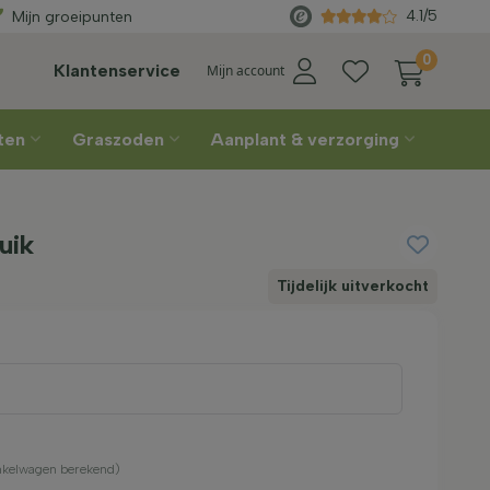
Gratis geleverd
vanaf €450
Re
4.1/5
Mijn groeipunten
0
Klantenservice
Mijn account
nten
Graszoden
Aanplant & verzorging
uik
Tijdelijk uitverkocht
inkelwagen berekend)