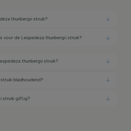
eza thunbergii struik?
ts voor de Lespedeza thunbergii struik?
Lespedeza thunbergii struik?
 struik bladhoudend?
 struik giftig?