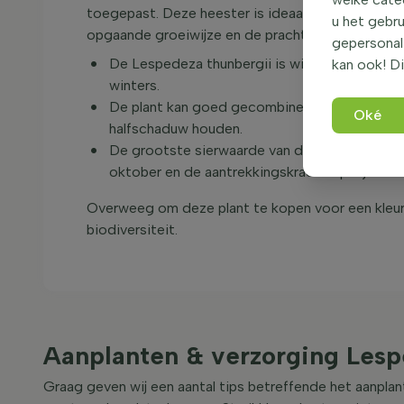
toegepast. Deze heester is ideaal voor zowel soli
u het gebru
opgaande groeiwijze en de prachtige paarse bloeme
gepersonali
De Lespedeza thunbergii is winterhard tot 
kan ook! Di
winters.
De plant kan goed gecombineerd worden me
Oké
halfschaduw houden.
De grootste sierwaarde van de Lespedeza thunb
oktober en de aantrekkingskracht op bijen en 
Overweeg om deze plant te kopen voor een kleurri
biodiversiteit.
Aanplanten & verzorging Lesp
Graag geven wij een aantal tips betreffende het aanpla