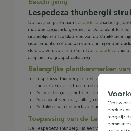
Beschrijving
Lespedeza thunbergii stru
De Latijnse plantnaam
Lespedeza
thunbergii, bet
met een opgaande groeiwijze. Deze plant kan een
groenblijvend. De bladeren van de Struikklaver zij
geen vruchten of bessen vormt, is hij onderhoudsar
de biodiversiteit in de tuin. De
Lespedeza
thunbe
aanplant als groepsbeplanting.
Belangrijke plantkenmerken van
Lespedeza thunbergii bloeit van juli tot en 
aantrekkelijk voor bijen en vlinders, maar zijn 
Voork
De
heester
gedijt het beste op een zonnige o
Deze plant verdraagt alle grondsoorten, mits
Om uw onli
De takken van Lespedeza thunbergii zijn stevi
cookies en
mogelijk da
Toepassing van de Lespedeza thu
communicati
De Lespedeza thunbergii is een veelzijdige plant 
welke categ