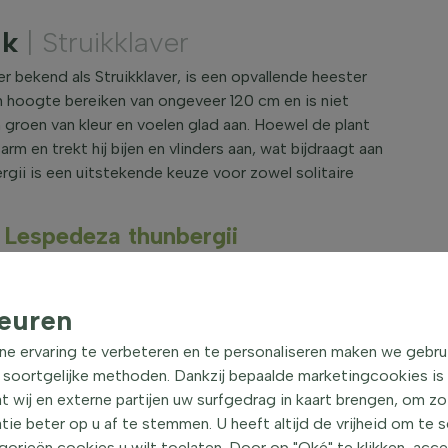
ik
| Struikklaver
er bekend als Struikklaver, is een opvallende heester
 hoogte bereiken van ongeveer 120 cm en is niet
n groen van kleur en voelen glad aan. Hoewel de plant
m en trekt hij bijen en vlinders aan, wat bijdraagt aan
rgii is een uitstekende keuze voor zowel solitaire
 Lespedeza thunbergii
met oktober met paarse bloemen. Deze bloemen zijn
niet geurend.
euren
f halfschaduw standplaats.
 de grond goed doorlatend is.
ne ervaring te verbeteren en te personaliseren maken we gebru
g en de bast heeft een bruine kleur.
 soortgelijke methoden. Dankzij bepaalde marketingcookies is
t wij en externe partijen uw surfgedrag in kaart brengen, om z
nbergii in de tuin
e beter op u af te stemmen. U heeft altijd de vrijheid om te 
die op verschillende manieren in de tuin kan worden
orieën cookies u wilt toelaten. Door op "Oké" te klikken, acc