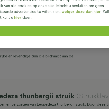
taire aanplant als groepsbeplanting. Dankzij de
ik van alle cookies op onze site. Mocht u besluiten om geen
n is de plant een echte blikvanger in elke tuin.
seerde advertenties te willen zien,
weiger deze dan hier
. Zel
-28,9°C, waardoor deze goed bestand is tegen koude
t kunt u
hier
doen.
t andere
struiken
en vaste planten die van zon of
ergii ligt in de lange bloeiperiode van juli tot
vlinders.
jke en levendige tuin die bijdraagt aan de
edeza thunbergii struik
(Struikklav
nten en verzorgen van Lespedeza thunbergii struik. Door deze t