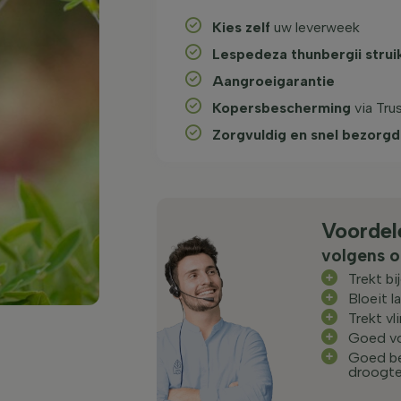
Kies zelf
uw leverweek
Lespedeza thunbergii strui
Aangroeigarantie
Kopersbescherming
via Tru
Zorgvuldig en snel bezorgd
Voordel
volgens o
Trekt bi
Bloeit l
Trekt vl
Goed vo
Goed b
droogt