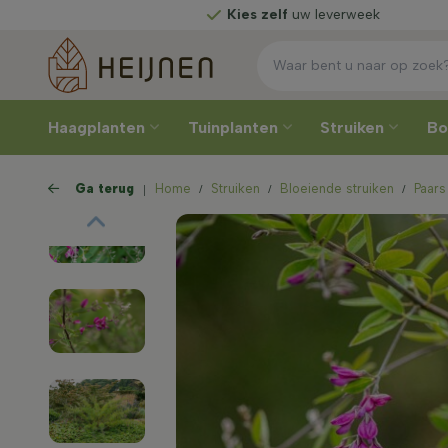
Rechtstreeks
van de kweker
Haagplanten
Tuinplanten
Struiken
B
Ga terug
Home
Struiken
Bloeiende struiken
Paars