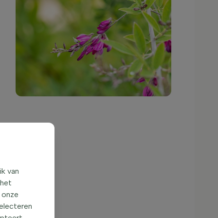
ik van
 het
o onze
selecteren
epteert