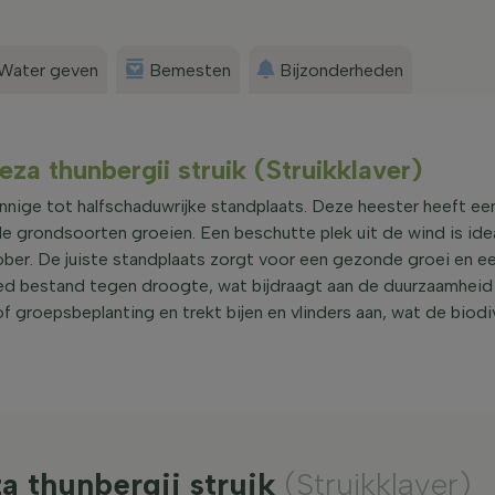
Water geven
Bemesten
Bijzonderheden
za thunbergii struik (Struikklaver)
nnige tot halfschaduwrijke standplaats. Deze heester heeft ee
le grondsoorten groeien. Een beschutte plek uit de wind is ide
tober. De juiste standplaats zorgt voor een gezonde groei en een
d bestand tegen droogte, wat bijdraagt aan de duurzaamheid 
f groepsbeplanting en trekt bijen en vlinders aan, wat de biodiv
a thunbergii struik
(Struikklaver)