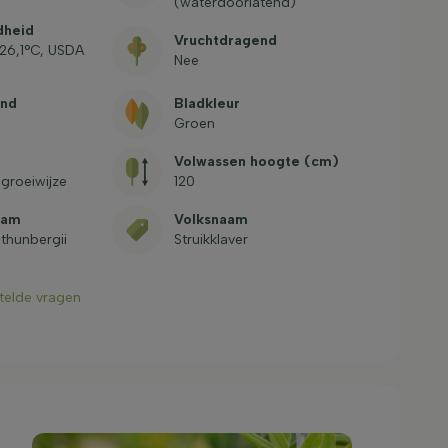
(waterdoorlatend)
dheid
Vruchtdragend
-26,1°C, USDA
Nee
end
Bladkleur
Groen
e
Volwassen hoogte (cm)
groeiwijze
120
aam
Volksnaam
thunbergii
Struikklaver
stelde vragen