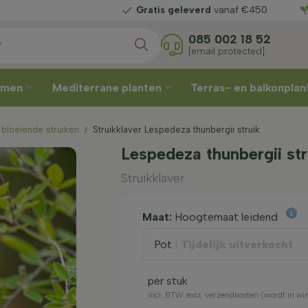
Kies zelf
uw leverweek
085 002 18 52
[email protected]
omen
Mediterrane planten
Terras- en balkonpla
 bloeiende struiken
Struikklaver Lespedeza thunbergii struik
Lespedeza thunbergii str
Struikklaver
Maat:
Hoogtemaat leidend
Pot
|
Tijdelijk uitverkocht
per stuk
incl. BTW. excl. verzendkosten (wordt in w