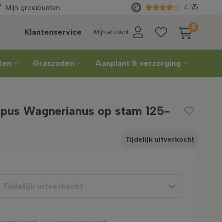
leverd
vanaf €450
Rechtstreeks
4.1/5
Mijn groeipunten
0
Klantenservice
Mijn account
nten
Graszoden
Aanplant & verzorging
pus Wagnerianus op stam 125-
Tijdelijk uitverkocht
|
Tijdelijk uitverkocht