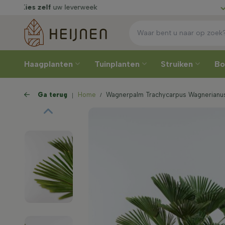
echtstreeks
van de kweker
Kies z
Haagplanten
Tuinplanten
Struiken
B
Ga terug
Home
Wagnerpalm Trachycarpus Wagnerianus