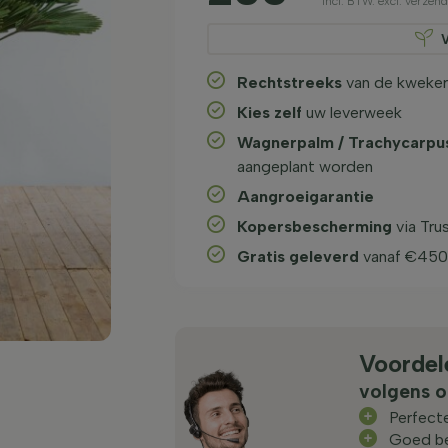
incl. BTW. excl. verze
Rechtstreeks
van de kweker
Kies zelf
uw leverweek
Wagnerpalm / Trachycarpu
aangeplant worden
Aangroeigarantie
Kopersbescherming
via Tru
Gratis geleverd
vanaf €450
Voordel
volgens o
Perfecte
Goed be