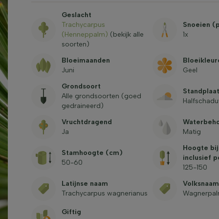
Geslacht
Trachycarpus
Snoeien (p
(Henneppalm)
(bekijk alle
1x
soorten)
Bloeimaanden
Bloeikleur
Juni
Geel
Grondsoort
Standplaa
Alle grondsoorten (goed
Halfschadu
gedraineerd)
Vruchtdragend
Waterbeh
Ja
Matig
Hoogte bij
Stamhoogte (cm)
inclusief p
50-60
125-150
Latijnse naam
Volksnaam
Trachycarpus wagnerianus
Wagnerpa
Giftig