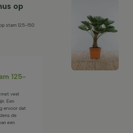
nus op
 op stam 125-150
tam 125-
 met veel
jn. Een
g ervoor dat
jdens de
van een