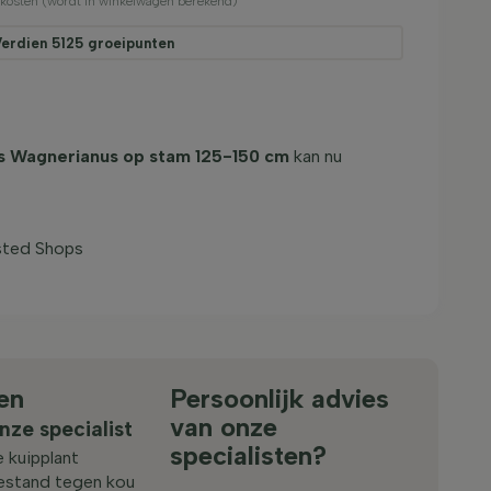
ndkosten (wordt in winkelwagen berekend)
Verdien
5125
groeipunten
s Wagnerianus op stam 125-150 cm
kan nu
sted Shops
en
Persoonlijk advies
van onze
nze specialist
specialisten?
 kuipplant
stand tegen kou