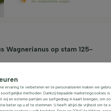
Zie veelgestelde vragen
s Wagnerianus op stam 125-
wagnerpalm genoemd en is een prachtige winterharde
tuin geeft. Deze palmboom valt onder de meest
hikt voor het Nederlandse klimaat. De wagnerpalm
euren
e zon als in de halfschaduw geplaatst worden.
ne ervaring te verbeteren en te personaliseren maken we gebru
carpus wagnerianus?
 soortgelijke methoden. Dankzij bepaalde marketingcookies is
t wij en externe partijen uw surfgedrag in kaart brengen, om z
t Nederlandse klimaat, doordat hij bestand is tegen
e beter op u af te stemmen. U heeft altijd de vrijheid om te 
orieën cookies u wilt toelaten. Door op "Oké" te klikken, acc