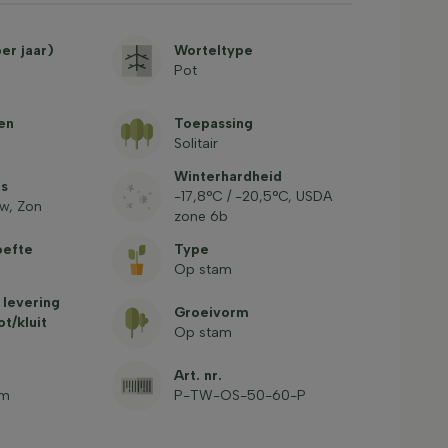
er jaar)
Worteltype
Pot
en
Toepassing
Solitair
Winterhardheid
ts
-17,8°C / -20,5°C, USDA
w, Zon
zone 6b
oefte
Type
Op stam
 levering
Groeivorm
ot/kluit
Op stam
Art. nr.
lm
P-TW-OS-50-60-P