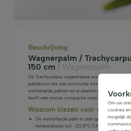
Beschrijving
Wagnerpalm / Trachycarpu
150 cm
| Wagnerpalm
De Trachycarpus wagnerianus wordt ook wel de 
palmboom die een exotische uitstraling aan uw 
winterharde palmen en is daarom uitermate gesc
Voork
heeft een mooie compacte vorm en kan zowel in d
Om uw onli
Waarom kiezen voor de Trachy
cookies en
mogelijk da
De winterharde palm is zeer geschikt voor he
communicati
temperaturen tot -20,5°C (USDA zone 6b).
welke categ