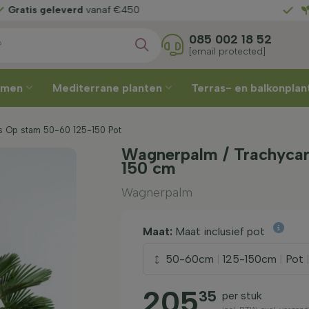
elf
uw leverweek
Gratis ge
085 002 18 52
[email protected]
omen
Mediterrane planten
Terras- en balkonpla
 Op stam 50-60 125-150 Pot
Wagnerpalm / Trachycar
150 cm
Wagnerpalm
Maat:
Maat inclusief pot
50-60cm
|
125-150cm
|
Pot
205
35
per stuk