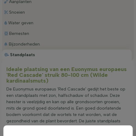
Aanplanten
Snoeien
Water geven
Bemesten
Bijzonderheden
Standplaats
Ideale plaatsing van een Euonymus europaeus
'Red Cascade' struik 80-100 cm (Wilde
kardinaalsmuts)
De Euonymus europaeus 'Red Cascade' gedijt het beste op
een standplaats met zon, halfschaduw of schaduw. Deze
heester is veelzijdig en kan op alle grondsoorten groeien,
mits de grond goed doorlatend is. Een goed doorlatende
bodem voorkomt dat de wortels te nat worden, wat de
gezondheid van de plant bevordert. De juiste standplaats
zorgt voor een betere groei en een rijkere bloei in de
maanden april en mei, met geelgroene bloemen. Deze plant