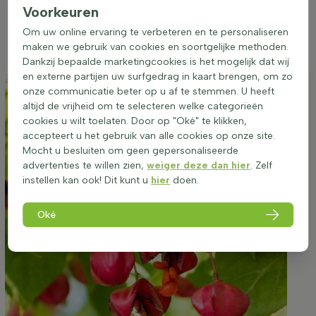
Voorkeuren
is ideaal voor gebruik in borders, als groepsbeplanting of
solitair. Een goede standplaats is essentieel voor de optimale
Om uw online ervaring te verbeteren en te personaliseren
ontwikkeling van deze onderhoudsarme en gemakkelijk te
maken we gebruik van cookies en soortgelijke methoden.
verzorgen plant.
Dankzij bepaalde marketingcookies is het mogelijk dat wij
en externe partijen uw surfgedrag in kaart brengen, om zo
onze communicatie beter op u af te stemmen. U heeft
altijd de vrijheid om te selecteren welke categorieën
cookies u wilt toelaten. Door op "Oké" te klikken,
accepteert u het gebruik van alle cookies op onze site.
Mocht u besluiten om geen gepersonaliseerde
advertenties te willen zien,
weiger deze dan hier
. Zelf
instellen kan ook! Dit kunt u
hier
doen.
Oké