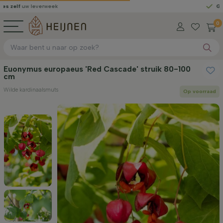
leverweek
Gratis geleve
0
Euonymus europaeus 'Red Cascade' struik 80-100
cm
Wilde kardinaalsmuts
Op voorraad