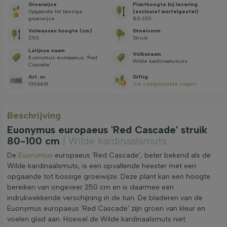
Groeiwijze
Planthoogte bij levering
Opgaande tot bossige
(exclusief wortelgestel)
groeiwijze
80-100
Volwassen hoogte (cm)
Groeivorm
250
Struik
Latijnse naam
Volksnaam
Euonymus europaeus 'Red
Wilde kardinaalsmuts
Cascade'
Art. nr.
Giftig
1006461
Zie veelgestelde vragen
Beschrijving
Euonymus europaeus 'Red Cascade' struik
80-100 cm
| Wilde kardinaalsmuts
De
Euonymus
europaeus 'Red Cascade', beter bekend als de
Wilde kardinaalsmuts, is een opvallende heester met een
opgaande tot bossige groeiwijze. Deze plant kan een hoogte
bereiken van ongeveer 250 cm en is daarmee een
indrukwekkende verschijning in de tuin. De bladeren van de
Euonymus europaeus 'Red Cascade' zijn groen van kleur en
voelen glad aan. Hoewel de Wilde kardinaalsmuts niet