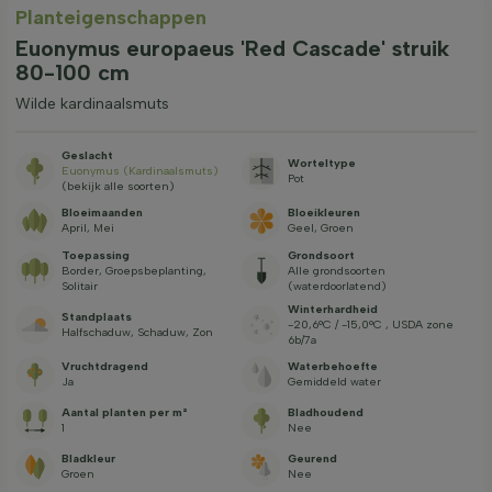
Planteigenschappen
Euonymus europaeus 'Red Cascade' struik
80-100 cm
Wilde kardinaalsmuts
Geslacht
Worteltype
Euonymus (Kardinaalsmuts)
Pot
(bekijk alle soorten)
Bloeimaanden
Bloeikleuren
April, Mei
Geel, Groen
Toepassing
Grondsoort
Border, Groepsbeplanting,
Alle grondsoorten
Solitair
(waterdoorlatend)
Winterhardheid
Standplaats
-20,6°C / -15,0°C , USDA zone
Halfschaduw, Schaduw, Zon
6b/7a
Vruchtdragend
Waterbehoefte
Ja
Gemiddeld water
Aantal planten per m²
Bladhoudend
1
Nee
Bladkleur
Geurend
Groen
Nee