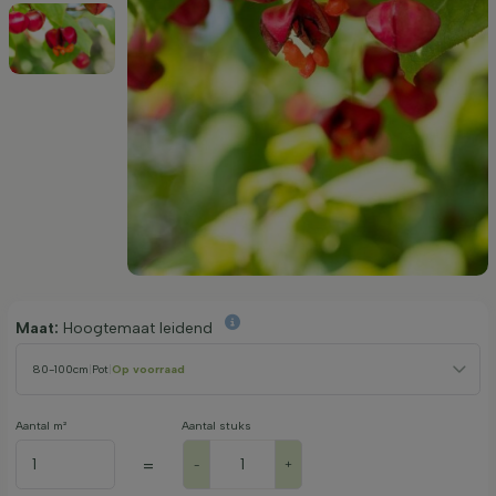
Maat:
Hoogtemaat leidend
80-100cm
|
Pot
|
Op voorraad
Aantal m²
Aantal stuks
=
-
+