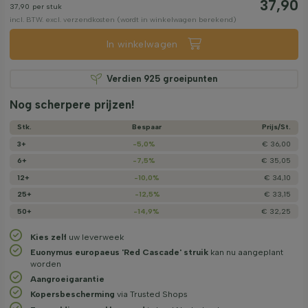
37,90
37,90
per stuk
incl. BTW. excl. verzendkosten (wordt in winkelwagen berekend)
In winkelwagen
Verdien
925
groeipunten
Nog scherpere prijzen!
Stk.
Bespaar
Prijs/­St.
3+
-5,0%
€ 36,00
6+
-7,5%
€ 35,05
12+
-10,0%
€ 34,10
25+
-12,5%
€ 33,15
50+
-14,9%
€ 32,25
Kies zelf
uw leverweek
Euonymus europaeus 'Red Cascade' struik
kan nu aangeplant
worden
Aangroeigarantie
Kopersbescherming
via Trusted Shops