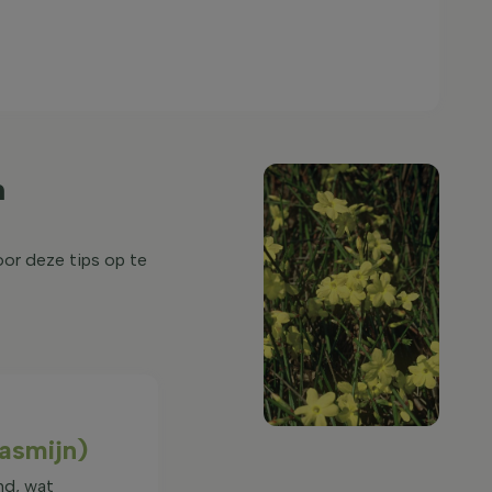
m
oor deze tips op te
asmijn)
nd, wat