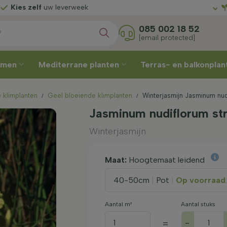
erweek
Gratis geleverd
van
085 002 18 52
[email protected]
omen
Mediterrane planten
Terras- en balkonpla
 klimplanten
Geel bloeiende klimplanten
Winterjasmijn Jasminum nud
Jasminum nudiflorum st
Winterjasmijn
Maat:
Hoogtemaat leidend
40-50cm
|
Pot
|
Op voorraad
Aantal m²
Aantal stuks
-
=