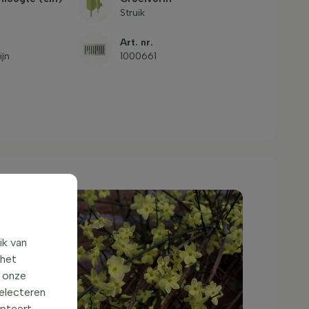
Struik
Art. nr.
ijn
1000661
ik van
 het
o onze
selecteren
epteert