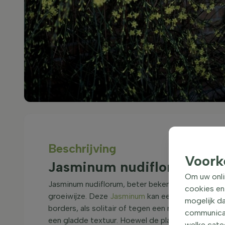
Beschrijving
Voork
Jasminum nudiflorum str
Om uw onli
Jasminum nudiflorum, beter bekend als winterjasm
cookies en
groeiwijze. Deze
Jasminum
kan een hoogte bereik
mogelijk da
borders, als solitair of tegen een muur. De blader
communicati
een gladde textuur. Hoewel de plant niet groenblij
welke categ