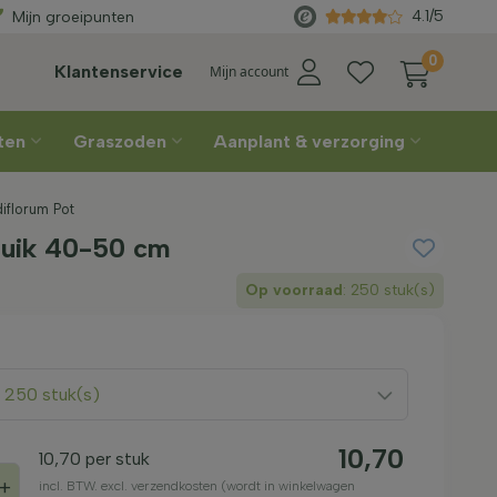
af €450
Rechtstreeks
van de kw
4.1/5
Mijn groeipunten
0
Klantenservice
Mijn account
nten
Graszoden
Aanplant & verzorging
iflorum Pot
ruik 40-50 cm
Op voorraad
: 250 stuk(s)
: 250 stuk(s)
10,70
10,70
per stuk
+
incl. BTW. excl. verzendkosten (wordt in winkelwagen