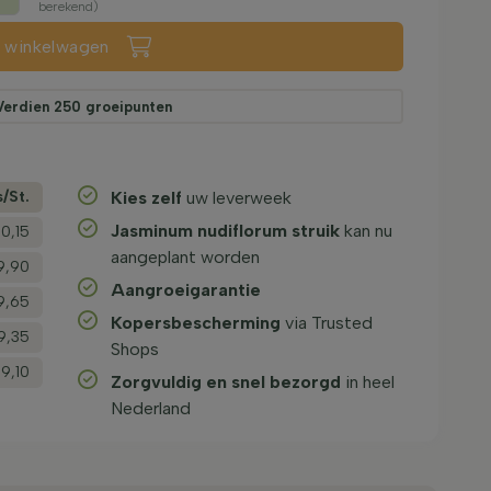
berekend)
n winkelwagen
Verdien
250
groeipunten
s/­St.
Kies zelf
uw leverweek
Jasminum nudiflorum struik
kan nu
10,15
aangeplant worden
9,90
Aangroeigarantie
9,65
Kopersbescherming
via Trusted
9,35
Shops
9,10
Zorgvuldig en snel bezorgd
in heel
Nederland