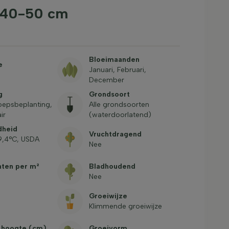
k 40-50 cm
Bloeimaanden
e
Januari, Februari,
December
g
Grondsoort
oepsbeplanting,
Alle grondsoorten
ir
(waterdoorlatend)
dheid
Vruchtdragend
-9,4°C, USDA
Nee
nten per m²
Bladhoudend
Nee
Groeiwijze
Klimmende groeiwijze
 hoogte (cm)
Groeivorm