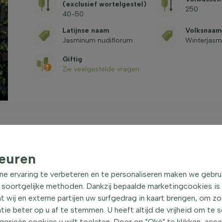
(exclusief wortelgestel)
250
40-50
Latijnse naam
Volksnaam
Jasminum nudiflorum
Winterjasm
Giftig
Zie veelgestelde vragen
euren
uik 40-50 cm
| Winterjasmijn
ne ervaring te verbeteren en te personaliseren maken we gebru
ijn, is een opvallende plant met een klimmende
 soortgelijke methoden. Dankzij bepaalde marketingcookies is
en van ongeveer 250 cm en is ideaal voor gebruik in
t wij en externe partijen uw surfgedrag in kaart brengen, om z
en van de winterjasmijn zijn groen van kleur en hebben
e beter op u af te stemmen. U heeft altijd de vrijheid om te 
vend is, blijft hij onderhoudsarm en gemakkelijk te
orieën cookies u wilt toelaten. Door op "Oké" te klikken, acc