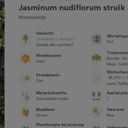
Jasminum nudiflorum strui
Winterjasmijn
Geslacht
Worteltyp
Jasminum (Jasmijn)
Pot
(bekijk alle soorten)
Toepassin
Bloeikleuren
Border, Gr
Geel
Muur, Solita
Winterhar
Standplaats
-15,0°C / 
Zon
zone 7b/8a
Waterbehoefte
Aantal pla
Gemiddeld water
1
Bladkleur
Geurend
Groen
Nee
Planthoogte bij levering
Volwassen