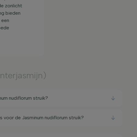
de zonlicht
ing bieden
 een
goede
nterjasmijn)
um nudiflorum struik?
ts voor de Jasminum nudiflorum struik?