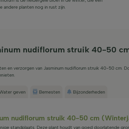
orum is de heldergele bloei in de winter, die een
 andere planten nog in rust zijn.
minum nudiflorum struik 40-50 c
nten en verzorgen van Jasminum nudiflorum struik 40-50 cm. D
enieten.
Water geven
Bemesten
Bijzonderheden
num nudiflorum struik 40-50 cm (Winterj
nnige standplaats. Deze plant houdt van goed doorlatende gro