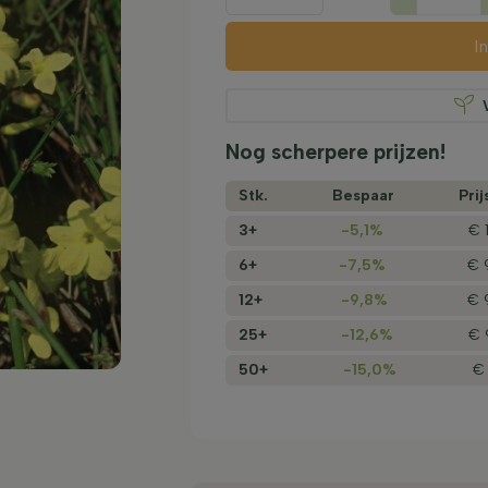
I
Nog scherpere prijzen!
Stk.
Bespaar
Prij
3+
-5,1%
€ 
6+
-7,5%
€ 
12+
-9,8%
€ 
25+
-12,6%
€ 
50+
-15,0%
€ 