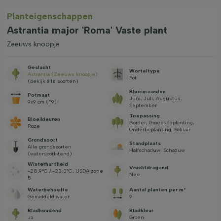
Planteigenschappen
Astrantia major 'Roma' Vaste plant
Zeeuws knoopje
Geslacht
Worteltype
Astrantia (Zeeuws knoopje)
Pot
(bekijk alle soorten)
Bloeimaanden
Potmaat
Juni, Juli, Augustus,
9x9 cm (P9)
September
Toepassing
Bloeikleuren
Border, Groepsbeplanting,
Roze
Onderbeplanting, Solitair
Grondsoort
Standplaats
Alle grondsoorten
Halfschaduw, Schaduw
(waterdoorlatend)
Winterhardheid
Vruchtdragend
-28,9°C / -23,3°C, USDA zone
Nee
5
Waterbehoefte
Aantal planten per m²
Gemiddeld water
9
Bladhoudend
Bladkleur
Ja
Groen