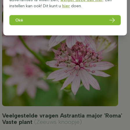
instellen kan ook! Dit kunt u
hier
doen.
Oké
Veelgestelde vragen Astrantia major 'Roma'
Vaste plant
(Zeeuws knoopje)