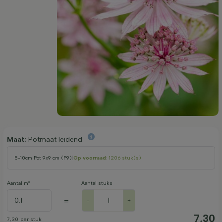
Maat:
Potmaat leidend
5-10cm
|
Pot 9x9 cm (P9)
|
Op voorraad
: 1206 stuk(s)
Aantal m²
Aantal stuks
=
-
+
7,30
7,30
per stuk