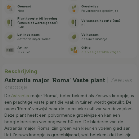
Geurend
Groeiwijze
Nee
Polvormende groeiwijze
Planthoogte bij levering
Volwassen hoogte (cm)
(exclusief wortelgestel)
50
5-10
Latijnse naam
Volksnaam
Astrantia major 'Roma'
Zeeuws knoopje
Art. nr.
Giftig
1027189
Zie veelgestelde vragen
Beschrijving
Astrantia major 'Roma' Vaste plant
| Zeeuws
knoopje
De
Astrantia
major 'Roma', beter bekend als Zeeuws knoopje, is
een prachtige vaste plant die vaak in tuinen wordt gebruikt. De
naam 'Roma' verwijst naar de specifieke cultivar van deze plant.
Deze plant heeft een polvormende groeiwijze en kan een
hoogte bereiken van ongeveer 50 cm. De bladeren van de
Astrantia major 'Roma' zijn groen van kleur en voelen glad aan.
Het Zeeuws knoopje is groenblijvend, wat betekent dat het zijn