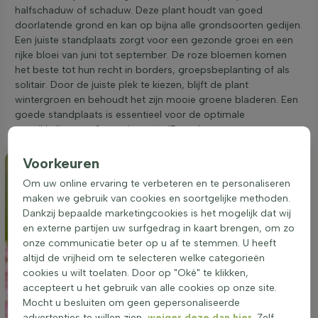
halfschaduw of schaduw. Deze plant houdt van goed
doorlatende grond en kan op bijna alle grondsoorten gedijen.
Een juiste standplaats zorgt voor een gezonde groei en een
rijke bloei van juni tot september. De roze bloemen komen
het beste tot hun recht in borders, groepsbeplanting of als
solitair. Door de juiste plek te kiezen, blijft de plant
wintergroen en behoudt het zijn mooie groene bladeren. Een
goede standplaats is essentieel voor de optimale
ontwikkeling van Astrantia major 'Roma'.
Voorkeuren
Om uw online ervaring te verbeteren en te personaliseren
maken we gebruik van cookies en soortgelijke methoden.
Dankzij bepaalde marketingcookies is het mogelijk dat wij
en externe partijen uw surfgedrag in kaart brengen, om zo
onze communicatie beter op u af te stemmen. U heeft
altijd de vrijheid om te selecteren welke categorieën
cookies u wilt toelaten. Door op "Oké" te klikken,
accepteert u het gebruik van alle cookies op onze site.
Mocht u besluiten om geen gepersonaliseerde
advertenties te willen zien,
weiger deze dan hier
. Zelf