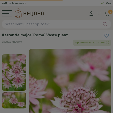
leverweek
Gratis gelever
0
Astrantia major 'Roma' Vaste plant
Zeeuws knoopje
Op voorraad
: 1206 stuk(s)