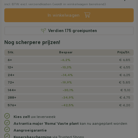
incl. BTW. excl. verzendkosten (wordt in winkelwagen berekend)
In winkelwagen
Verdien
175
groeipunten
Nog scherpere prijzen!
Stk.
Bespaar
Prijs/­St.
6+
-6,2%
€ 6,85
12+
-10,3%
€ 6,55
24+
-14,4%
€ 6,25
72+
-19,9%
€ 5,85
144+
-30,1%
€ 5,10
288+
-34,9%
€ 4,75
576+
-42,5%
€ 4,20
Kies zelf
uw leverweek
Astrantia major 'Roma' Vaste plant
kan nu aangeplant worden
Aangroeigarantie
Kopersbescherming
via Trusted Shops