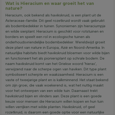
Wat is Hieracium en waar groeit het van
nature?
Hieracium, ook bekend als havikskruid, is een plant uit de
Asteraceae-familie. Dit geel rozetkruid wordt vaak gebruikt
als bodembedekker in tuinen. Synoniemen zijn hieraciumpje
en wilde sierplant. Hieracium is geschikt voor rotstuinen en
borders en speelt een rol in ecologische tuinen als
onderhoudsvriendelijke bodembedekker. Wereldwijd groeit
deze plant van nature in Europa, Azië en Noord-Amerika. In
natuurlijke habitats biedt havikskruid bloemen voor wilde bijen
en functioneert het als pioniersplant op schrale bodem. De
naam havikskruid komt van het Griekse woord 'hierax',
verwijzend naar de scherpe ogen van haviken. Dit type plant
symboliseert scherpte en waakzaamheid. Hieracium is een
vaste of tweejarige plant en is kalkminnend. Het staat bekend
om zijn groei, die vaak woekerend is, wat het nuttig maakt
voor het ontwerpen van een wilde tuin. Daarnaast trekt
havikskruid bijen en vlinders aan. Deze plant is een goede
keuze voor mensen die Hieracium willen kopen en hun tuin
willen verrijken met wilde planten. Havikskruid, of geel
rozetkruid, is daarom een goede optie voor een natuurlijke