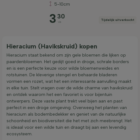
5-10cm
Prijs
3
30
Tijdelijk uitverkocht
va
Hieracium (Havikskruid) kopen
Filter toepassen
Hieracium staat bekend om zijn gele bloemen die lijken op
paardenbloemen. Het gedijt goed in droge, schrale borders
en is een perfecte keuze voor wilde bloemenweides en
rotstuinen. De kleverige stengel en behaarde bladeren
vormen een rozet, wat het een interessante aanvulling maakt
in elke tuin. Stelt vragen over de wilde charme van havikskruid
en ontdek waarom het een favoriet is voor bijentuin
ontwerpers. Deze vaste plant trekt veel bijen aan en past
perfect in een droge omgeving. Overweeg het planten van
hieracium als bodembedekker en geniet van de natuurlijke
schoonheid en biodiversiteit die het met zich meebrengt. Het
is ideaal voor een wilde tuin en draagt bij aan een levendig
ecosysteem.