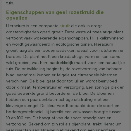
tuin.
Eigenschappen van geel rozetkruid die
opvallen
Hieracium is een compacte
struik
die ook in droge
omstandigheden goed groeit. Deze vaste of tweejarige plant
vertoont vaak woekerende eigenschappen. Hij is kalkminnend
en wordt gewaardeerd in ecologische tuinen. Hieracium
groeit laag als een bodembedekker, ideaal voor rotstuinen en
borders. De plant heeft een kruidachtige vorm en kan soms
wild groeien, wat hem aantrekkelijk maakt voor een natuurlijke
tuin. De ontwikkeling begint bij de rozetvorming van behaard
blad. Vanaf mei kunnen er felgele tot citroengele bloemen
verschijnen. De bloei gaat door tot juli en wordt beïnvloed
door klimaat, temperatuur en verzorging. Een zonnige plek en
goed bewerkte grond bevorderen de bloei. De bloemen
hebben een paardenbloemachtige uitstraling met een
kleverige stengel. De kleur wordt bepaald door de soort en
bodemgesteldheid. Hij bereikt een volwassen hoogte tussen
10 en 100 cm. Dit hangt af van de soort, standplaats en
verzorging. Bekend om zijn rol als bijenplant, trekt Hieracium
veel insecten aan. Hoewel niet bekend om een specifieke