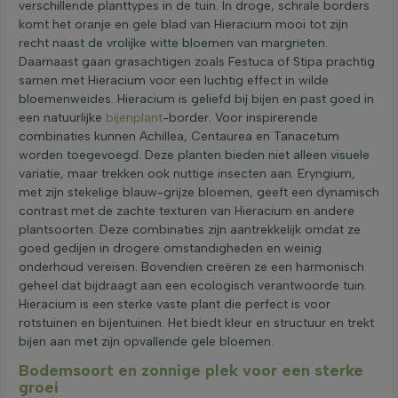
verschillende planttypes in de tuin. In droge, schrale borders
komt het oranje en gele blad van Hieracium mooi tot zijn
recht naast de vrolijke witte bloemen van margrieten.
Daarnaast gaan grasachtigen zoals Festuca of Stipa prachtig
samen met Hieracium voor een luchtig effect in wilde
bloemenweides. Hieracium is geliefd bij bijen en past goed in
een natuurlijke
bijenplant
-border. Voor inspirerende
combinaties kunnen Achillea, Centaurea en Tanacetum
worden toegevoegd. Deze planten bieden niet alleen visuele
variatie, maar trekken ook nuttige insecten aan. Eryngium,
met zijn stekelige blauw-grijze bloemen, geeft een dynamisch
contrast met de zachte texturen van Hieracium en andere
plantsoorten. Deze combinaties zijn aantrekkelijk omdat ze
goed gedijen in drogere omstandigheden en weinig
onderhoud vereisen. Bovendien creëren ze een harmonisch
geheel dat bijdraagt aan een ecologisch verantwoorde tuin.
Hieracium is een sterke vaste plant die perfect is voor
rotstuinen en bijentuinen. Het biedt kleur en structuur en trekt
bijen aan met zijn opvallende gele bloemen.
Bodemsoort en zonnige plek voor een sterke
groei