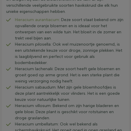
verschillende veelgebruikte soorten havikskruid die elk hun
unieke eigenschappen hebben.
Hieracium aurantiacum
: Deze soort staat bekend om zijn
opvallende oranje bloemen en is ideaal voor het
ontwerpen van een wilde tuin. Het bloeit in de zomer en
trekt veel bijen aan.
Hieracium pilosella: Ook wel muizenoortje genoemd, is
een uitstekende keuze voor droge, zonnige plekken. Het
is laagblijvend en perfect voor gebruik als
bodembedekker.
Hieracium lachenalii: Deze soort heeft gele bloemen en
groeit goed op arme grond. Het is een sterke plant die
weinig verzorging nodig heeft.
Hieracium sabaudum: Met zijn gele bloemhoofdjes is
deze plant aantrekkelijk voor vlinders. Het is een goede
keuze voor natuurlijke tuinen.
Hieracium villosum: Bekend om zijn harige bladeren en
gele bloei. Deze plant is geschikt voor rotstuinen en
droge graslanden.
Hieracium umbellatum: Ook wel bekend als
schermhavikskruid. Het groeit goed in open grasland en