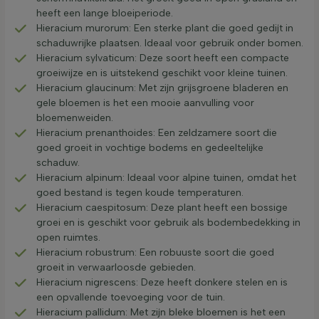
heeft een lange bloeiperiode.
Hieracium murorum: Een sterke plant die goed gedijt in
schaduwrijke plaatsen. Ideaal voor gebruik onder bomen.
Hieracium sylvaticum: Deze soort heeft een compacte
groeiwijze en is uitstekend geschikt voor kleine tuinen.
Hieracium glaucinum: Met zijn grijsgroene bladeren en
gele bloemen is het een mooie aanvulling voor
bloemenweiden.
Hieracium prenanthoides: Een zeldzamere soort die
goed groeit in vochtige bodems en gedeeltelijke
schaduw.
Hieracium alpinum: Ideaal voor alpine tuinen, omdat het
goed bestand is tegen koude temperaturen.
Hieracium caespitosum: Deze plant heeft een bossige
groei en is geschikt voor gebruik als bodembedekking in
open ruimtes.
Hieracium robustrum: Een robuuste soort die goed
groeit in verwaarloosde gebieden.
Hieracium nigrescens: Deze heeft donkere stelen en is
een opvallende toevoeging voor de tuin.
Hieracium pallidum: Met zijn bleke bloemen is het een