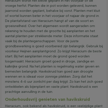
Hieracium wordt het beste geplant in het voorjaar of de
vroege herfst. Planten die in pot worden geleverd, kunnen
jaarrond worden geplant, behalve bij vorst. Planten met kluit
of wortel kunnen beter in het voorjaar of najaar de grond in.
De plantafstand van Hieracium hangt af van de soort en
groeisnelheid. Over het algemeen wordt aangeraden om
rekening te houden met de grootte bij aanplanten en het
aantal planten per strekkende meter. Deze informatie staat
vaak bij de planteigenschappen. Voor de juiste
grondbewerking is goed voorbereid zijn belangrijk. Gebruik bij
voorkeur Heijnen aanplantgrond. Zo krijgt Hieracium de beste
start. Bij het aanplanten moet de grond goed worden
losgemaakt. Hieracium groeit goed in droge, zandige en
kalkrijke grond. Na het planten is regelmatig water geven en
bemesten belangrijk. Havikskruid kan goed aan droogte
wennen en is ideaal voor zonnige plekken. Zorg dat het
minstens 4-6 uur zonlicht per dag krijgt. Zo kan het zich goed
ontwikkelen als bijenplant en vaste plant. Havikskruid is een
prachtige aanvulling in de tuin.
Onderhoudsvrij genieten van havikskruid
Hieracium, ook bekend als havikskruid, is een veelzijdige plant