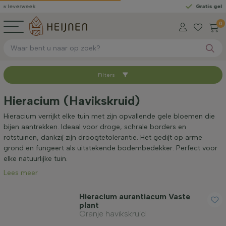
rweek
Gratis geleverd
van
0
Filters
Sorteer op
Hieracium (Havikskruid)
Standplaats
Hieracium verrijkt elke tuin met zijn opvallende gele bloemen die
bijen aantrekken. Ideaal voor droge, schrale borders en
rotstuinen, dankzij zijn droogtetolerantie. Het gedijt op arme
Toepassing
grond en fungeert als uitstekende bodembedekker. Perfect voor
elke natuurlijke tuin.
Lees meer
Bloeikleur
Hieracium aurantiacum Vaste
plant
Bloeimaand
Oranje havikskruid