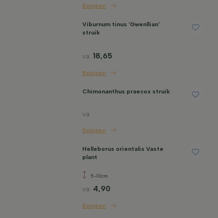
Bekijken
Viburnum tinus 'Gwenllian'
struik
18,65
va
Bekijken
Chimonanthus praecox struik
va
Bekijken
Helleborus orientalis Vaste
plant
5-10cm
4,90
va
Bekijken