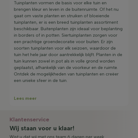
in dat de plant binnen 1 maand na de leverdag goed
Tuinplanten vormen de basis voor elke tuin en
geworteld is en groei laat zien.
brengen kleur en leven in de buitenruimte. Of het nu
gaat om vaste planten en struiken of bloeiende
tuinplanten, er is een breed tuinplanten assortiment
beschikbaar. Buitenplanten zijn ideaal voor beplanting
in borders of in potten. Siertuinplanten zorgen voor
een prachtige groendecoratie voor buiten. Er zijn
soorten tuinplanten voor elk seizoen, waardoor de
tuin het hele jaar door aantrekkelijk blijft. Planten in de
tuin kunnen zowel in pot als in volle grond worden
geplaatst, afhankelijk van de voorkeur en de ruimte.
Ontdek de mogelijkheden van tuinplanten en creëer
een unieke sfeer in de tuin.
Lees meer
Klantenservice
Wij staan voor u klaar!
Wist u dat wij met ons team 6 dagen per week