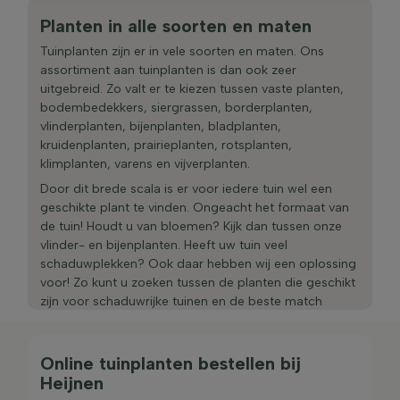
Planten in alle soorten en maten
Tuinplanten zijn er in vele soorten en maten. Ons
assortiment aan tuinplanten is dan ook zeer
uitgebreid. Zo valt er te kiezen tussen vaste planten,
bodembedekkers, siergrassen, borderplanten,
vlinderplanten, bijenplanten, bladplanten,
kruidenplanten, prairieplanten, rotsplanten,
klimplanten, varens en vijverplanten.
Door dit brede scala is er voor iedere tuin wel een
geschikte plant te vinden. Ongeacht het formaat van
de tuin! Houdt u van bloemen? Kijk dan tussen onze
vlinder- en bijenplanten. Heeft uw tuin veel
schaduwplekken? Ook daar hebben wij een oplossing
voor! Zo kunt u zoeken tussen de planten die geschikt
zijn voor schaduwrijke tuinen en de beste match
vinden.
Omdat wij volledig achter ons product staan, durven
Online tuinplanten bestellen bij
wij aangroeigarantie te geven op het gehele
Heijnen
assortiment tuinplanten. Deze aangroeigarantie houdt