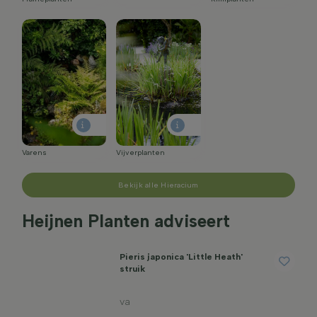
Varens
Vijverplanten
Bekijk alle Hieracium
Heijnen Planten adviseert
Pieris japonica 'Little Heath'
struik
va