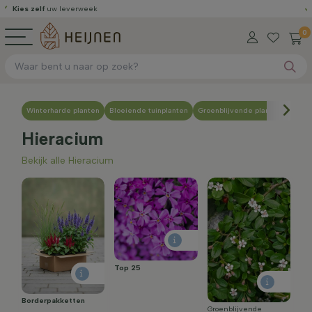
es zelf
uw leverweek
Gra
0
Winterharde planten
Bloeiende tuinplanten
Groenblijvende planten
Onder
Hieracium
Bekijk alle Hieracium
Top 25
Borderpakketten
Groenblijvende