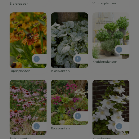
Vlinderplanten
Siergrassen
Kruidenplanten
Bijenplanten
Bladplanten
Rotsplanten
Prairieplanten
Klimplanten