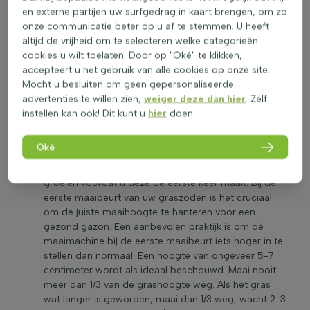
aangelegde gazon te lopen, omdat dit kan leiden tot
en externe partijen uw surfgedrag in kaart brengen, om zo
verschuiving of inzakken van de zoden, vooral als er
onze communicatie beter op u af te stemmen. U heeft
net gesproeid is. Het is het beste om het gras
altijd de vrijheid om te selecteren welke categorieën
ongeveer 2 weken met rust te laten en er zo min
cookies u wilt toelaten. Door op "Oké" te klikken,
mogelijk overheen te lopen. Soms is het echter
accepteert u het gebruik van alle cookies op onze site.
noodzakelijk om bijvoorbeeld de sproeier te
Mocht u besluiten om geen gepersonaliseerde
verplaatsen. Als dit het geval is, loop dan met grote
advertenties te willen zien,
weiger deze dan hier
. Zelf
passen en vermijd natte delen van het gazon.
instellen kan ook! Dit kunt u
hier
doen.
Graszoden moeten eerst goed geworteld zijn
alvorens deze voor de eerste keer gemaaid kunnen
Oké
worden. Over het algemeen wordt geadviseerd om
de graszoden ongeveer 10 tot 14 dagen te laten
groeien voordat u deze de eerste keer maait. Bij de
eerste maaibeurt van uw graszoden is het cruciaal
om de juiste maaihoogte te hanteren voor een
gezond gazon. Een aanbevolen praktijk is om de
maaimachine bij de eerste maaibeurt iets hoger in te
stellen dan normaal. Een hoogte van ongeveer 5-7
centimeter wordt als ideaal beschouwd. Maai nooit
meer dan 1/3 van de grashoogte weg. Als het gras
wat langer is geworden, maai dan 1/3 weg, wacht 2-3