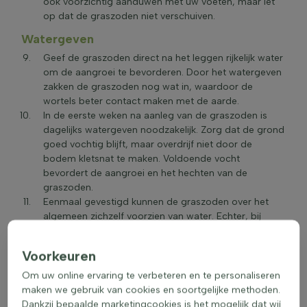
ook voorzichtig aanduwen met uw voeten, maar let
op dat de graszoden niet verschuiven.
Watergeven
Geef de graszoden direct na het leggen rijkelijk water
om de aangroei te bevorderen. Door het watergeven
zakken de graszoden nog wat in, waardoor de
wortels beter contact maken met de aarde.
In de eerste weken na aanleg van de graszoden is
dagelijks watergeven noodzakelijk. Zorg dat de grond
goed vochtig blijft, maar overdrijf niet door de
bodem kletsnat te maken. Voldoende vocht
bevordert de aangroei en het hechten van de
graszoden.
Eenmaal gevestigd kunnen de graszoden over het
algemeen zichzelf voorzien van water. Echter, bij
aanhoudende droogte wordt geadviseerd tijdig
water te geven. Dit bevordert de groei en voorkomt
Voorkeuren
dat het gazon een gele/bruine kleur krijgt.
Om uw online ervaring te verbeteren en te personaliseren
Overige informatie
maken we gebruik van cookies en soortgelijke methoden.
Het wordt niet aangeraden om snel over uw pas
Dankzij bepaalde marketingcookies is het mogelijk dat wij