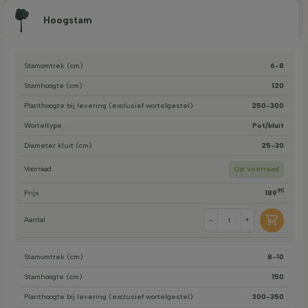
Hoogstam
Stamomtrek (cm)
6-8
Stamhoogte (cm)
120
Planthoogte bij levering (exclusief wortelgestel)
250-300
Worteltype
Pot/kluit
Diameter kluit (cm)
25-30
Voorraad
Op voorraad
95
Prijs
189
Aantal
-
+
Stamomtrek (cm)
8-10
Stamhoogte (cm)
150
Planthoogte bij levering (exclusief wortelgestel)
300-350