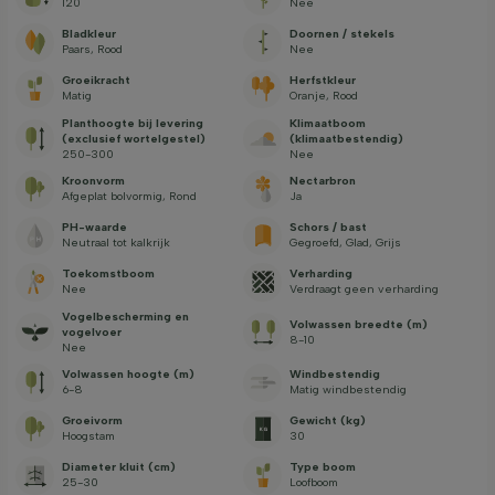
120
Nee
Bladkleur
Doornen / stekels
Paars, Rood
Nee
Groeikracht
Herfstkleur
Matig
Oranje, Rood
Planthoogte bij levering
Klimaatboom
(exclusief wortelgestel)
(klimaatbestendig)
250-300
Nee
Kroonvorm
Nectarbron
Afgeplat bolvormig, Rond
Ja
PH-waarde
Schors / bast
Neutraal tot kalkrijk
Gegroefd, Glad, Grijs
Toekomstboom
Verharding
Nee
Verdraagt geen verharding
Vogelbescherming en
Volwassen breedte (m)
vogelvoer
8-10
Nee
Volwassen hoogte (m)
Windbestendig
6-8
Matig windbestendig
Groeivorm
Gewicht (kg)
Hoogstam
30
Diameter kluit (cm)
Type boom
25-30
Loofboom