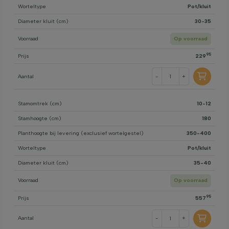
Worteltype
Pot/kluit
Diameter kluit (cm)
30-35
Voorraad
Op voorraad
95
Prijs
229
Aantal
-
+
Stamomtrek (cm)
10-12
Stamhoogte (cm)
180
Planthoogte bij levering (exclusief wortelgestel)
350-400
Worteltype
Pot/kluit
Diameter kluit (cm)
35-40
Voorraad
Op voorraad
95
Prijs
557
Aantal
-
+