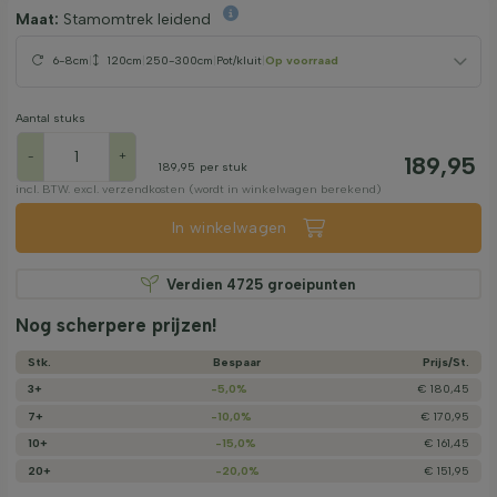
Maat:
Stamomtrek leidend
6-8cm
|
120cm
|
250-300cm
|
Pot/kluit
|
Op voorraad
Aantal stuks
-
+
189,95
189,95
per stuk
incl. BTW. excl. verzendkosten (wordt in winkelwagen berekend)
In winkelwagen
Verdien
4725
groeipunten
Nog scherpere prijzen!
Stk.
Bespaar
Prijs/­St.
3+
-5,0%
€ 180,45
7+
-10,0%
€ 170,95
10+
-15,0%
€ 161,45
20+
-20,0%
€ 151,95