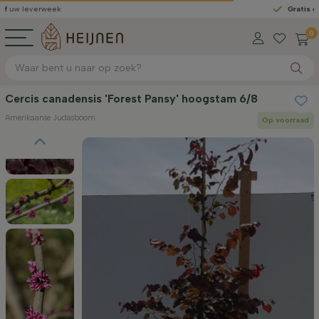
week
Gratis geleverd
van
0
Cercis canadensis 'Forest Pansy' hoogstam 6/8
Amerikaanse Judasboom
Op voorraad