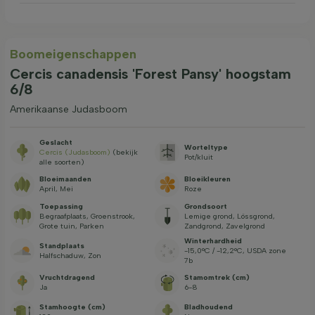
Boom­eigen­schappen
Cercis canadensis 'Forest Pansy' hoogstam
6/8
Amerikaanse Judasboom
Geslacht
Worteltype
Cercis (Judasboom)
(bekijk
Pot/kluit
alle soorten)
Bloeimaanden
Bloeikleuren
April, Mei
Roze
Toepassing
Grondsoort
Begraafplaats, Groenstrook,
Lemige grond, Lössgrond,
Grote tuin, Parken
Zandgrond, Zavelgrond
Winterhardheid
Standplaats
-15,0°C / -12,2°C, USDA zone
Halfschaduw, Zon
7b
Vruchtdragend
Stamomtrek (cm)
Ja
6-8
Stamhoogte (cm)
Bladhoudend