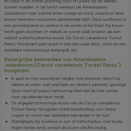
en staat in de zomer prachtig rood tot paars op de takken,
zonder naalden. In de herfst verkleurt de Amerikaanse
Judasboom naar warme tinten oranje en rood, waardoor deze
boom meerdere seizoenen aantrekkelijk blijft. Deze loofboom is
niet groenblijvend en verliest in de winter al het blad. De boom
heeft geen doornen of stekels en wordt vaak ervaren als een
relatief onderhoudsarme keuze. De Cercis canadensis 'Forest
Pansy' Hoogstam past goed in een tuin waar kleur, vorm en een
duidelijke stamstructuur belangrijk zijn.
Belangrijke kenmerken van Amerikaanse
Judasboom (Cercis canadensis 'Forest Pansy')
hoogstam
In april en mei verschijnen talrijke roze bloemen direct op
takken en stam, wat veel bijen en vlinders aantrekt, gevolgd
door rood tot paars hartvormig blad dat de hele zomer
voor opvallende kleur zorgt.
De afgeplat bolvormige kroon van de Cercis canadensis
'Forest Pansy' Hoogstam biedt beschutting voor kleine
vogels en vormt een duidelijke blikvanger in de tuin.
Standplaats bij voorkeur in zon of halfschaduw, met luwte
tegen harde wind, omdat de boom slechts matig