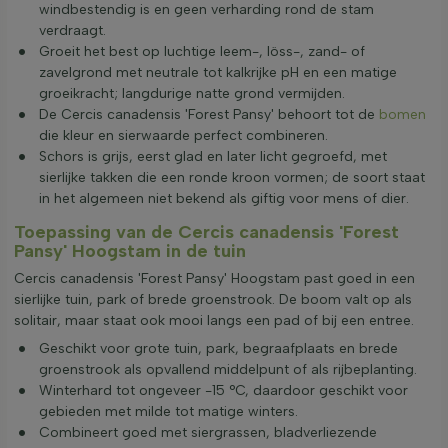
windbestendig is en geen verharding rond de stam
verdraagt.
Groeit het best op luchtige leem-, löss-, zand- of
zavelgrond met neutrale tot kalkrijke pH en een matige
groeikracht; langdurige natte grond vermijden.
De Cercis canadensis 'Forest Pansy' behoort tot de
bomen
die kleur en sierwaarde perfect combineren.
Schors is grijs, eerst glad en later licht gegroefd, met
sierlijke takken die een ronde kroon vormen; de soort staat
in het algemeen niet bekend als giftig voor mens of dier.
Toepassing van de Cercis canadensis 'Forest
Pansy' Hoogstam in de tuin
Cercis canadensis 'Forest Pansy' Hoogstam past goed in een
sierlijke tuin, park of brede groenstrook. De boom valt op als
solitair, maar staat ook mooi langs een pad of bij een entree.
Geschikt voor grote tuin, park, begraafplaats en brede
groenstrook als opvallend middelpunt of als rijbeplanting.
Winterhard tot ongeveer -15 °C, daardoor geschikt voor
gebieden met milde tot matige winters.
Combineert goed met siergrassen, bladverliezende