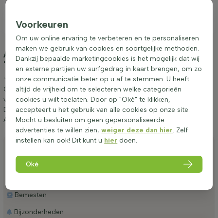
Voorkeuren
Om uw online ervaring te verbeteren en te personaliseren
maken we gebruik van cookies en soortgelijke methoden.
Aanplanten & verzorging Cercis canadensis
Dankzij bepaalde marketingcookies is het mogelijk dat wij
'Forest Pansy' hoogstam 6/8
(Amerikaanse
en externe partijen uw surfgedrag in kaart brengen, om zo
Judasboom)
onze communicatie beter op u af te stemmen. U heeft
altijd de vrijheid om te selecteren welke categorieën
Graag geven wij een aantal tips betreffende het aanplanten en
cookies u wilt toelaten. Door op "Oké" te klikken,
verzorgen van Cercis canadensis 'Forest Pansy' hoogstam 6/8.
accepteert u het gebruik van alle cookies op onze site.
Door deze tips op te volgen weet u zeker dat u lang van
Mocht u besluiten om geen gepersonaliseerde
Amerikaanse Judasboom kunt genieten.
advertenties te willen zien,
weiger deze dan hier
. Zelf
instellen kan ook! Dit kunt u
hier
doen.
Aanplanten
Snoeien
Oké
Water geven
Bemesten
Bijzonderheden