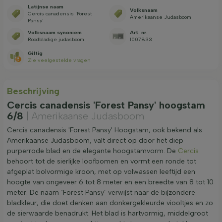
Latijnse naam
Volksnaam
Cercis canadensis 'Forest
Amerikaanse Judasboom
Pansy'
Volksnaam synoniem
Art. nr.
Roodbladige judasboom
1007833
Giftig
Zie veelgestelde vragen
Beschrijving
Cercis canadensis 'Forest Pansy' hoogstam
6/8
| Amerikaanse Judasboom
Cercis canadensis 'Forest Pansy' Hoogstam, ook bekend als
Amerikaanse Judasboom, valt direct op door het diep
purperrode blad en de elegante hoogstamvorm. De
Cercis
behoort tot de sierlijke loofbomen en vormt een ronde tot
afgeplat bolvormige kroon, met op volwassen leeftijd een
hoogte van ongeveer 6 tot 8 meter en een breedte van 8 tot 10
meter. De naam ‘Forest Pansy’ verwijst naar de bijzondere
bladkleur, die doet denken aan donkergekleurde viooltjes en zo
de sierwaarde benadrukt. Het blad is hartvormig, middelgroot