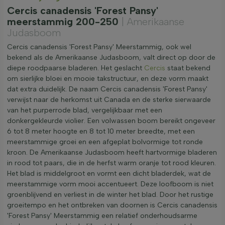
Cercis canadensis 'Forest Pansy'
meerstammig 200-250
| Amerikaanse
Judasboom
Cercis canadensis 'Forest Pansy' Meerstammig, ook wel
bekend als de Amerikaanse Judasboom, valt direct op door de
diepe roodpaarse bladeren. Het geslacht
Cercis
staat bekend
om sierlijke bloei en mooie takstructuur, en deze vorm maakt
dat extra duidelijk. De naam Cercis canadensis 'Forest Pansy'
verwijst naar de herkomst uit Canada en de sterke sierwaarde
van het purperrode blad, vergelijkbaar met een
donkergekleurde violier. Een volwassen boom bereikt ongeveer
6 tot 8 meter hoogte en 8 tot 10 meter breedte, met een
meerstammige groei en een afgeplat bolvormige tot ronde
kroon. De Amerikaanse Judasboom heeft hartvormige bladeren
in rood tot paars, die in de herfst warm oranje tot rood kleuren.
Het blad is middelgroot en vormt een dicht bladerdek, wat de
meerstammige vorm mooi accentueert. Deze loofboom is niet
groenblijvend en verliest in de winter het blad. Door het rustige
groeitempo en het ontbreken van doornen is Cercis canadensis
'Forest Pansy' Meerstammig een relatief onderhoudsarme