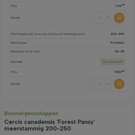
95
Prijs
746
Aantal
-
+
Planthoogte bij levering (exclusief wortelgestel)
300-350
Worteltype
Pot/kluit
Diameter kluit (cm)
30-35
Voorraad
Op voorraad
95
Prijs
1083
Aantal
-
+
Boom­eigen­schappen
Cercis canadensis 'Forest Pansy'
meerstammig 200-250