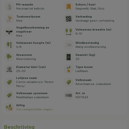
PH-waarde
Schors / bast
Neutraal tot kalkrijk
Gegroefd, Glad, Grijs
Toekomstboom
Verharding
Nee
Verdraagt geen verharding
Vogelbescherming en
Volwassen breedte (m)
vogelvoer
8-10
Nee
Volwassen hoogte (m)
Windbestendig
6-8
Matig windbestendig
Groeivorm
Gewicht (kg)
Meerstammig
30
Diameter kluit (cm)
Type boom
25-30
Loofboom
Latijnse naam
Volksnaam
Cercis canadensis 'Forest
Amerikaanse Judasboom
Pansy'
Volksnaam synoniem
Art. nr.
Roodbladige judasboom
1007863
Giftig
Zie veelgestelde vragen
Beschrijving