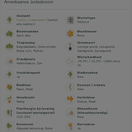
Amerikaanse Judasboom
Geslacht
Worteltype
Cercis (Judasboom)
(bekijk
Pot/kluit
alle soorten)
Bloeimaanden
Bloeikleuren
April, Mei
Roze
Toepassing
Grondsoort
Begraafplaats, Groenstrook,
Lemige grond, Lössgrond,
Grote tuin, Parken
Zandgrond, Zavelgrond
Winterhardheid
Standplaats
-15,0°C / -12,2°C, USDA zone
Halfschaduw, Zon
7b
Vruchtdragend
Bladhoudend
Ja
Nee
Bladkleur
Doornen / stekels
Paars, Rood
Nee
Groeikracht
Herfstkleur
Matig
Oranje, Rood
Planthoogte bij levering
Klimaatboom
(exclusief wortelgestel)
(klimaatbestendig)
200-250
Nee
Kroonvorm
Nectarbron
Afgeplat bolvormig, Rond
Ja