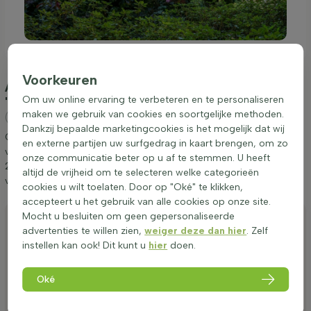
Voorkeuren
Aanplanten & verzorging Cercis canadensis
Om uw online ervaring te verbeteren en te personaliseren
'Forest Pansy' meerstammig 200-250
maken we gebruik van cookies en soortgelijke methoden.
(Amerikaanse Judasboom)
Dankzij bepaalde marketingcookies is het mogelijk dat wij
Graag geven wij een aantal tips betreffende het aanplanten en
en externe partijen uw surfgedrag in kaart brengen, om zo
verzorgen van Cercis canadensis 'Forest Pansy' meerstammig
onze communicatie beter op u af te stemmen. U heeft
200-250. Door deze tips op te volgen weet u zeker dat u lang
altijd de vrijheid om te selecteren welke categorieën
van Amerikaanse Judasboom kunt genieten.
cookies u wilt toelaten. Door op "Oké" te klikken,
accepteert u het gebruik van alle cookies op onze site.
Aanplanten
Mocht u besluiten om geen gepersonaliseerde
advertenties te willen zien,
weiger deze dan hier
. Zelf
Snoeien
instellen kan ook! Dit kunt u
hier
doen.
Water geven
Oké
Bemesten