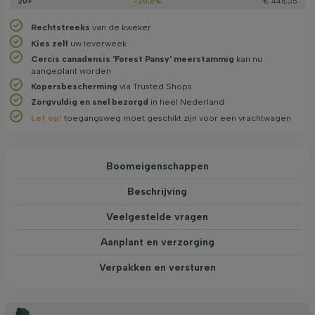
20+
-20,0%
€ 446,35
Rechtstreeks
van de kweker
Kies zelf
uw leverweek
Cercis canadensis 'Forest Pansy' meerstammig
kan nu
aangeplant worden
Kopersbescherming
via Trusted Shops
Zorgvuldig en snel bezorgd
in heel Nederland
Let op!
toegangsweg moet geschikt zijn voor een vrachtwagen
Boom­eigen­schappen
Beschrijving
Veelgestelde vragen
Aanplant en verzorging
Verpakken en versturen