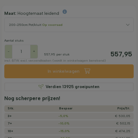
Maat:
Hoogtemaat leidend
200-250cm
|
Pot/kluit
|
Op voorraad
Aantal stuks
-
+
557,95
557,95
per stuk
incl. BTW. excl. verzendkosten (wordt in winkelwagen berekend)
In winkelwagen
Verdien
13925
groeipunten
Nog scherpere prijzen!
Stk.
Bespaar
Prijs/­St.
3+
-5,0%
€ 530,05
7+
-10,0%
€ 502,15
10+
-15,0%
€ 474,25