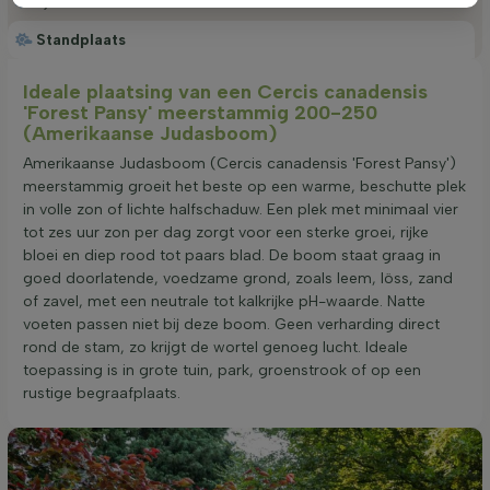
Bijzonderheden
Standplaats
Ideale plaatsing van een Cercis canadensis
'Forest Pansy' meerstammig 200-250
(Amerikaanse Judasboom)
Amerikaanse Judasboom (Cercis canadensis 'Forest Pansy')
meerstammig groeit het beste op een warme, beschutte plek
in volle zon of lichte halfschaduw. Een plek met minimaal vier
tot zes uur zon per dag zorgt voor een sterke groei, rijke
bloei en diep rood tot paars blad. De boom staat graag in
goed doorlatende, voedzame grond, zoals leem, löss, zand
of zavel, met een neutrale tot kalkrijke pH-waarde. Natte
voeten passen niet bij deze boom. Geen verharding direct
rond de stam, zo krijgt de wortel genoeg lucht. Ideale
toepassing is in grote tuin, park, groenstrook of op een
rustige begraafplaats.