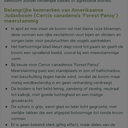
sierboom zonder hinderlijke stekels of agressieve wortels.
Belangrijke kenmerken van Amerikaanse
Judasboom (Cercis canadensis 'Forest Pansy')
meerstammig
In april en mei staat de boom vol met kleine roze bloemen;
deze vormen een rijke nectarbron voor bijen en vlinders en
zorgen later voor peulvruchten die vogels aantrekken.
Het hartvormige blad kleurt diep rood tot paars en geeft de
boom een opvallend beeld, vooral bij een meerstammige
vorm.
Bij keuze voor Cercis canadensis 'Forest Pansy'
Meerstammig past een standplaats in zon of halfschaduw,
met beschutting tegen harde wind, omdat de boom maar
matig windbestendig is en geen verharding verdraagt.
De bodem is het liefst lemig, zanderig of zavelig, neutraal
tot kalkrijk, met goede luchtigheid en een matige
groeikracht.
De schors is grijs, eerst glad en later licht gegroefd, met
sierlijke takken die een afgeplat bolvormige tot ronde kroon
vormen.
Er is geen bekend sterk giftig effect, maar delen van de