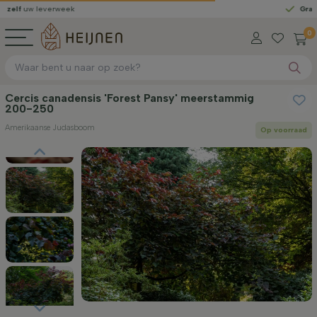
leverweek
Gratis gelever
0
Cercis canadensis 'Forest Pansy' meerstammig
200-250
Amerikaanse Judasboom
Op voorraad