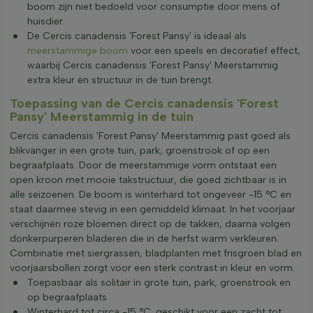
boom zijn niet bedoeld voor consumptie door mens of
huisdier.
De Cercis canadensis 'Forest Pansy' is ideaal als
meerstammige boom
voor een speels en decoratief effect,
waarbij Cercis canadensis 'Forest Pansy' Meerstammig
extra kleur en structuur in de tuin brengt.
Toepassing van de Cercis canadensis 'Forest
Pansy' Meerstammig in de tuin
Cercis canadensis 'Forest Pansy' Meerstammig past goed als
blikvanger in een grote tuin, park, groenstrook of op een
begraafplaats. Door de meerstammige vorm ontstaat een
open kroon met mooie takstructuur, die goed zichtbaar is in
alle seizoenen. De boom is winterhard tot ongeveer -15 °C en
staat daarmee stevig in een gemiddeld klimaat. In het voorjaar
verschijnen roze bloemen direct op de takken, daarna volgen
donkerpurperen bladeren die in de herfst warm verkleuren.
Combinatie met siergrassen, bladplanten met frisgroen blad en
voorjaarsbollen zorgt voor een sterk contrast in kleur en vorm.
Toepasbaar als solitair in grote tuin, park, groenstrook en
op begraafplaats
Winterhard tot circa -15 °C, geschikt voor een zacht tot