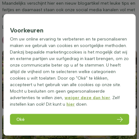
Maandelijks verschijnt hier een nieuw blogartikel met leuke tips en
feitjes en daarnaast staan ook onze social media kanalen vol met
inspirerende berichten.
Laat u vooral verrassen en volg ons!
Voorkeuren
Om uw online ervaring te verbeteren en te personaliseren
Meer blogs
maken we gebruik van cookies en soortgelijke methoden.
Dankzij bepaalde marketingcookies is het mogelijk dat wij
en externe partijen uw surfgedrag in kaart brengen, om zo
onze communicatie beter op u af te stemmen. U heeft
altijd de vrijheid om te selecteren welke categorieën
cookies u wilt toelaten. Door op "Oké" te klikken,
1 juli 2026
accepteert u het gebruik van alle cookies op onze site.
Onderzoek: Meer dan de helft van de mannen
Mocht u besluiten om geen gepersonaliseerde
laat voorkeur van partner doorslaggevend zijn
advertenties te willen zien,
weiger deze dan hier
. Zelf
bij interieur en tuin
instellen kan ook! Dit kunt u
hier
doen.
Oké