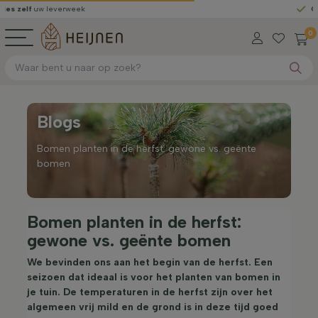
elf
uw leverweek
Gratis 
0
Blogs
Bomen planten in de herfst: gewone vs. geënte
bomen
Bomen planten in de herfst:
gewone vs. geënte bomen
We bevinden ons aan het begin van de herfst. Een
seizoen dat ideaal is voor het planten van bomen in
je tuin. De temperaturen in de herfst zijn over het
algemeen vrij mild en de grond is in deze tijd goed