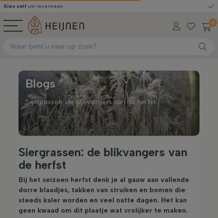
 zelf
uw leverweek
Grati
0
Blogs
Siergrassen: de blikvangers van de herfst
Siergrassen: de blikvangers van
de herfst
Bij het seizoen herfst denk je al gauw aan vallende
dorre blaadjes, takken van struiken en bomen die
steeds kaler worden en veel natte dagen. Het kan
geen kwaad om dit plaatje wat vrolijker te maken.