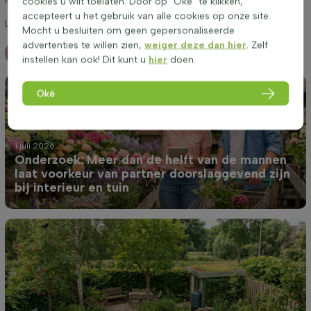
cookies u wilt toelaten. Door op "Oké" te klikken,
accepteert u het gebruik van alle cookies op onze site.
Laat u vooral verrassen en volg ons!
Mocht u besluiten om geen gepersonaliseerde
advertenties te willen zien,
weiger deze dan hier
. Zelf
Meer blogs
instellen kan ook! Dit kunt u
hier
doen.
Oké
1 juli 2026
Onderzoek: Meer dan de helft van de mannen
laat voorkeur van partner doorslaggevend zijn
bij interieur en tuin