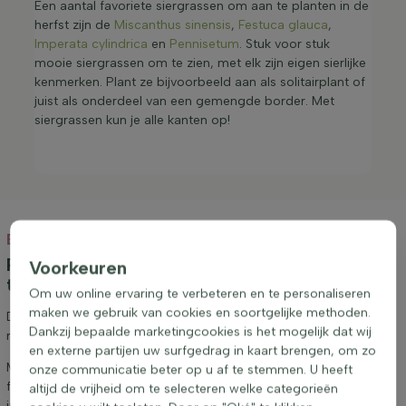
Een aantal favoriete siergrassen om aan te planten in de
herfst zijn de
Miscanthus sinensis
,
Festuca glauca
,
Imperata cylindrica
en
Pennisetum
. Stuk voor stuk
mooie siergrassen om te zien, met elk zijn eigen sierlijke
kenmerken. Plant ze bijvoorbeeld aan als solitairplant of
juist als onderdeel van een gemengde border. Met
siergrassen kun je alle kanten op!
Blog
Persoonlijk advies, inspiratie en onze beste
Voorkeuren
tips!
Om uw online ervaring te verbeteren en te personaliseren
maken we gebruik van cookies en soortgelijke methoden.
Dit is de plek om inspiratie op te doen als het aankomt op het
Dankzij bepaalde marketingcookies is het mogelijk dat wij
realiseren van een groenproject, van welk formaat dan ook.
en externe partijen uw surfgedrag in kaart brengen, om zo
Maandelijks verschijnt hier een nieuw blogartikel met leuke tips en
onze communicatie beter op u af te stemmen. U heeft
feitjes en daarnaast staan ook onze social media kanalen vol met
altijd de vrijheid om te selecteren welke categorieën
inspirerende berichten.