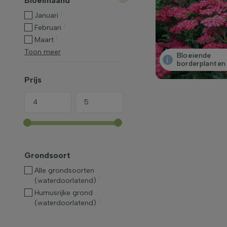
Bloeimaand
1
Januari
1
Februari
1
Maart
Toon meer
Bloeiende
borderplanten
Prijs
Grondsoort
Alle grondsoorten
1
(waterdoorlatend)
Humusrijke grond
1
(waterdoorlatend)