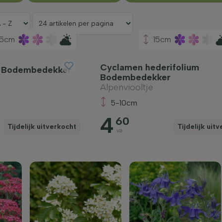
15cm
15cm
Cyclamen hederifolium
 Bodembedekker
Bodembedekker
Alpenviooltje
5-10cm
4
60
Tijdelijk uitverkocht
Tijdelijk uit
va