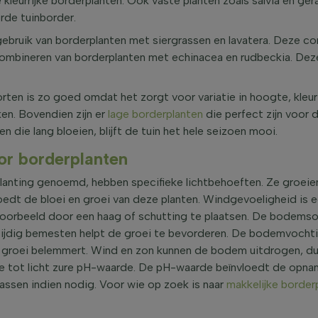
kleurrijke borderplanten. Ook vaste planten zoals salvia en ge
rde tuinborder.
ebruik van borderplanten met siergrassen en lavatera. Deze co
combineren van borderplanten met echinacea en rudbeckia. Deze
en is zo goed omdat het zorgt voor variatie in hoogte, kleur e
ken. Bovendien zijn er
lage borderplanten
die perfect zijn voor 
 die lang bloeien, blijft de tuin het hele seizoen mooi.
or borderplanten
lanting genoemd, hebben specifieke lichtbehoeften. Ze groeien
loedt de bloei en groei van deze planten. Windgevoeligheid is
jvoorbeeld door een haag of schutting te plaatsen. De bodemsoo
ijdig bemesten helpt de groei te bevorderen. De bodemvochtigh
e groei belemmert. Wind en zon kunnen de bodem uitdrogen, dus
e tot licht zure pH-waarde. De pH-waarde beïnvloedt de opnam
assen indien nodig. Voor wie op zoek is naar
makkelijke border