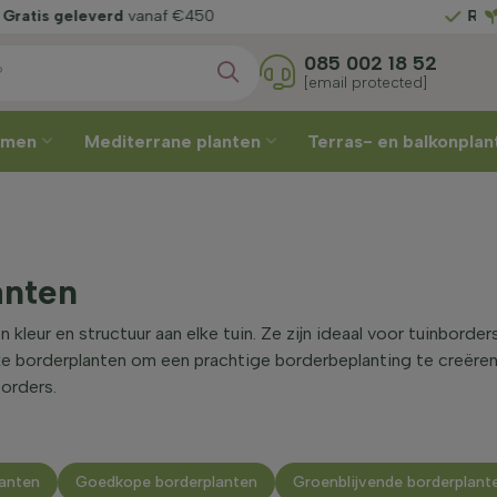
Kies zelf
uw leverweek
G
085 002 18 52
[email protected]
omen
Mediterrane planten
Terras- en balkonpla
anten
kleur en structuur aan elke tuin. Ze zijn ideaal voor tuinborder
ijke borderplanten om een prachtige borderbeplanting te creëre
orders.
lanten
Goedkope borderplanten
Groenblijvende borderplant