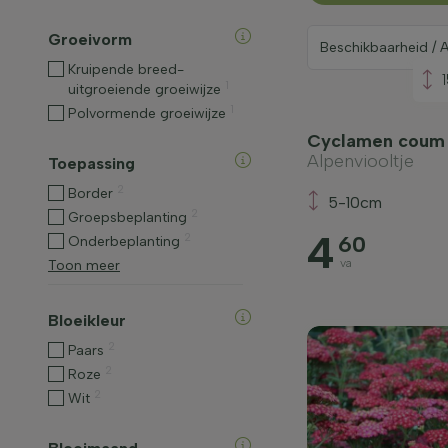
Groeivorm
Kruipende breed-
1
uitgroeiende groeiwijze
1
Polvormende groeiwijze
Cyclamen coum
Alpenviooltje
Toepassing
2
Border
5-10cm
2
Groepsbeplanting
4
2
60
Onderbeplanting
va
Toon meer
Bloeikleur
2
Paars
2
Roze
2
Wit