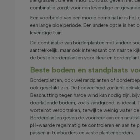
siergrassen, die een mooi contrast geven met de 
combinatie zorgt voor een levendige en gevariee
Een voorbeeld van een mooie combinatie is het g
een lange bloeiperiode. Een andere optie is het 
levendige tuin.
De combinatie van borderplanten met andere soort
aantrekkelijk, maar ook interessant om naar te kij
de beste borderplanten voor kleur en borderplanten
Beste bodem en standplaats vo
Borderplanten, ook wel randplanten of borderbep
ook geschikt zijn. De hoeveelheid zonlicht beïnv
Beschutting tegen harde wind kan nodig zijn, bi
doorlatende bodem, zoals zandgrond, is ideaal. T
wortelrot veroorzaken, terwijl te weinig water d
Borderplanten geven de voorkeur aan een neutral
pH-waarde regelmatig te controleren en aan te p
passen in tuinborders en vaste plantenborders.