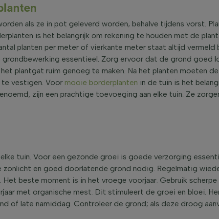
planten
orden als ze in pot geleverd worden, behalve tijdens vorst. Pl
rderplanten is het belangrijk om rekening te houden met de plan
antal planten per meter of vierkante meter staat altijd vermeld
e grondbewerking essentieel. Zorg ervoor dat de grond goed lo
m het plantgat ruim genoeg te maken. Na het planten moeten de 
 te vestigen. Voor
mooie borderplanten
in de tuin is het belan
noemd, zijn een prachtige toevoeging aan elke tuin. Ze zorgen v
elke tuin. Voor een gezonde groei is goede verzorging essenti
 zonlicht en goed doorlatende grond nodig. Regelmatig wied
. Het beste moment is in het vroege voorjaar. Gebruik scherpe
aar met organische mest. Dit stimuleert de groei en bloei. Her
d of late namiddag. Controleer de grond; als deze droog aanvo