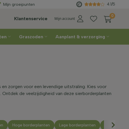
ratis geleverd
vanaf €450
Recht
4.1/5
Mijn groeipunten
0
Klantenservice
Mijn account
nten
Graszoden
Aanplant & verzorging
s en zorgen voor een levendige uitstraling. Kies voor
n. Ontdek de veelzijdigheid van deze sierborderplanten
en
Hoge borderplanten
Lage borderplanten
Makkelijke b