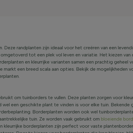
in. Deze randplanten zijn ideaal voor het creëren van een leve
mgetoverd tot een plek vol leven en variatie. Het kiezen van d
rderplanten en kleurrijke varianten samen een prachtig geheel 
ne markt een breed scala aan opties. Bekijk de mogelijkheden 
erplanten.
ruikt om tuinborders te vullen. Deze planten zorgen voor kleur en
d wel een geschikte plant te vinden is voor elke tuin. Bekende 
borderbeplanting. Borderplanten worden ook wel tuinborderplan
 aantrekkelijke tuin. Ze worden vaak gebruikt om
bloeiende bord
n kleurrijke borderplanten zijn perfect voor vaste plantenborde