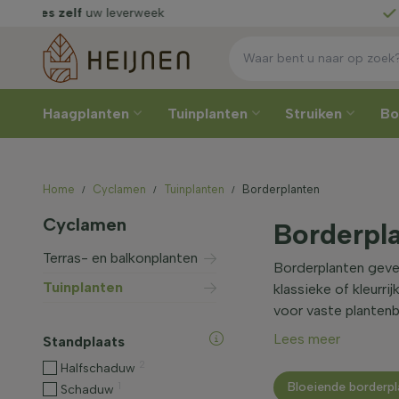
Rechtstreeks
van de kweker
Haagplanten
Tuinplanten
Struiken
B
Home
Cyclamen
Tuinplanten
Borderplanten
Cyclamen
Borderpl
Terras- en balkonplanten
Borderplanten geven 
Tuinplanten
klassieke of kleurr
voor vaste plantenb
Lees meer
Standplaats
2
Halfschaduw
1
Bloeiende borderp
Schaduw