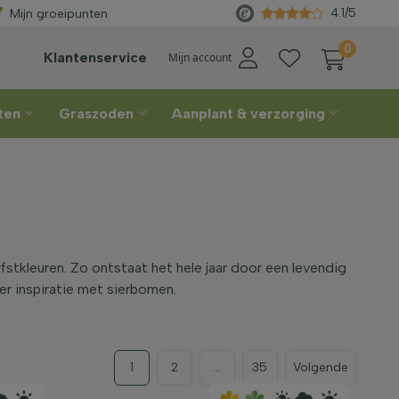
4.1/5
Mijn groeipunten
0
Klantenservice
Mijn account
nten
Graszoden
Aanplant & verzorging
stkleuren. Zo ontstaat het hele jaar door een levendig
er inspiratie met sierbomen.
1
2
...
35
Volgende