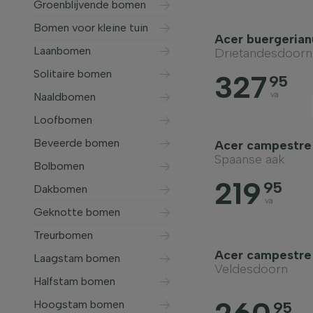
Groenblijvende bomen
Bomen voor kleine tuin
Acer buergeria
Laanbomen
Drietandesdoorn
Solitaire bomen
327
95
va
Naaldbomen
Loofbomen
Beveerde bomen
Acer campestr
Spaanse aak
Bolbomen
219
95
Dakbomen
va
Geknotte bomen
Treurbomen
Acer campestre 
Laagstam bomen
Veldesdoorn
Halfstam bomen
Hoogstam bomen
95