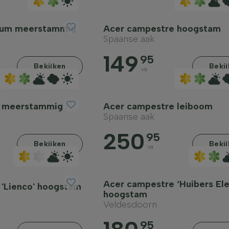
num meerstammig
Acer campestre hoogstam
Spaanse aak
149
95
Bekijken
Beki
va
e meerstammig
Acer campestre leiboom
Spaanse aak
250
95
Bekijken
Beki
va
Acer campestre ‘Huibers Ele
'Lienco' hoogstam
hoogstam
Veldesdoorn
95