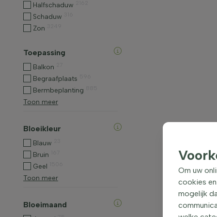
2162
Halfschaduw
316
Schaduw
3249
Zon
Toepassing
27
Balkon
596
Begraafplaats
885
Bermbeplanting
Toon meer
Bloeikleur
23
Blauw
Voork
167
Bruin
1506
Geel
Om uw onli
Toon meer
cookies en
mogelijk da
Bloeimaand
communicati
welke categ