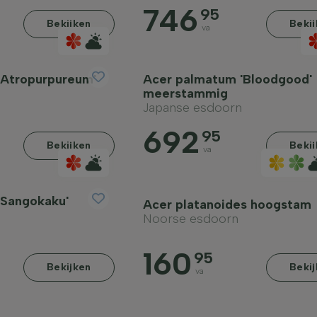
746
95
Bekijken
Beki
va
'Atropurpureum'
Acer palmatum 'Bloodgood'
meerstammig
Japanse esdoorn
692
95
Bekijken
Beki
va
'Sangokaku'
Acer platanoides hoogstam
Noorse esdoorn
160
95
Bekijken
Beki
va