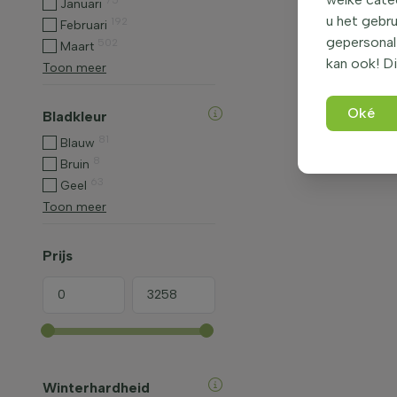
75
Januari
u het gebru
192
Februari
gepersonali
502
Maart
kan ook! Di
Toon meer
Oké
Bladkleur
81
Blauw
8
Bruin
63
Geel
Toon meer
Prijs
Winterhardheid