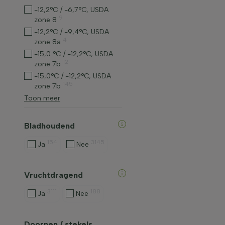
-12,2°C / -6,7°C, USDA
9
zone 8
-12,2°C / -9,4°C, USDA
4
zone 8a
-15,0 °C / -12,2°C, USDA
12
zone 7b
-15,0°C / -12,2°C, USDA
145
zone 7b
Toon meer
Bladhoudend
154
3145
Ja
Nee
Vruchtdragend
3111
188
Ja
Nee
Doornen / stekels