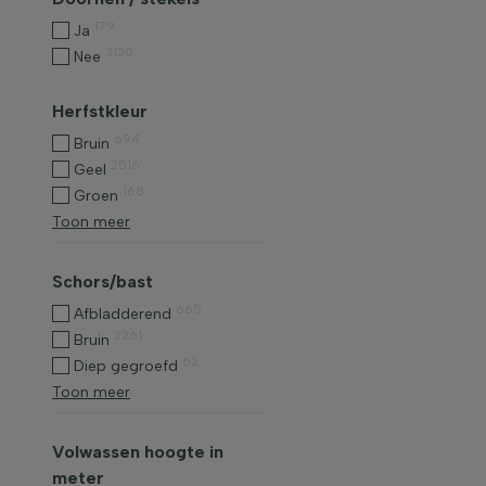
179
Ja
3120
Nee
Herfstkleur
694
Bruin
2516
Geel
168
Groen
Toon meer
Schors/bast
665
Afbladderend
2261
Bruin
62
Diep gegroefd
Toon meer
Volwassen hoogte in
meter