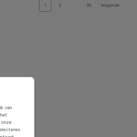
1
2
...
35
Volgende
ik van
 het
o onze
selecteren
epteert