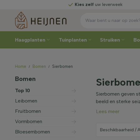
Kies zelf
uw leverweek
Haagplanten
Tuinplanten
Struiken
B
Home
Bomen
Sierbomen
Bomen
Sierbom
Top 10
Sierbomen geven str
Leibomen
beeld en sterke sei
Fruitbomen
Lees meer
Vormbomen
Bloesembomen