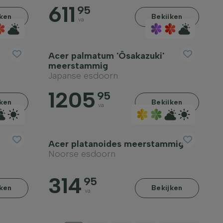
611
95
jken
Bekijken
va
Acer palmatum 'Ôsakazuki'
meerstammig
Japanse esdoorn
1205
95
jken
Bekijken
va
Acer platanoides meerstammig
Noorse esdoorn
314
95
jken
Bekijken
va