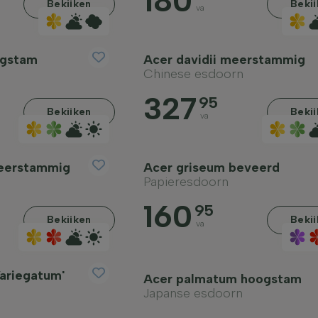
180
Bekijken
Beki
va
ogstam
Acer davidii meerstammig
Chinese esdoorn
327
95
Bekijken
Beki
va
eerstammig
Acer griseum beveerd
Papieresdoorn
160
95
Bekijken
Beki
va
ariegatum'
Acer palmatum hoogstam
Japanse esdoorn