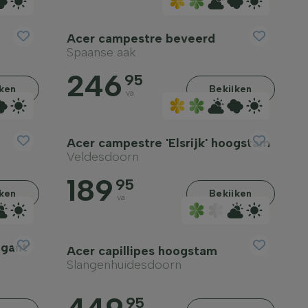
Acer campestre beveerd
Spaanse aak
246
95
jken
Bekijken
va
Acer campestre 'Elsrijk' hoogstam
Veldesdoorn
189
95
jken
Bekijken
va
gant’
Acer capillipes hoogstam
Slangenhuidesdoorn
95