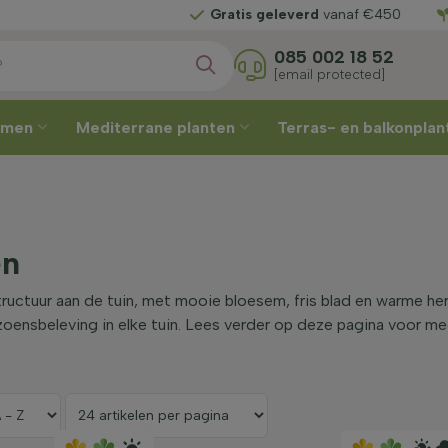
Gratis geleverd
vanaf €450
085 002 18 52
[email protected]
omen
Mediterrane planten
Terras- en balkonpla
en
uctuur aan de tuin, met mooie bloesem, fris blad en warme herf
zoensbeleving in elke tuin. Lees verder op deze pagina voor me