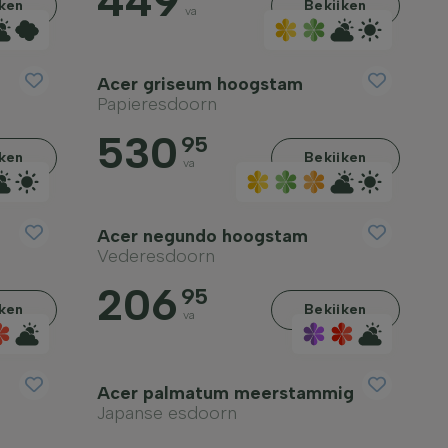
449
jken
Bekijken
va
Acer griseum hoogstam
Papieresdoorn
530
95
jken
Bekijken
va
Acer negundo hoogstam
Vederesdoorn
206
95
jken
Bekijken
va
Acer palmatum meerstammig
Japanse esdoorn