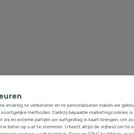
euren
ne ervaring te verbeteren en te personaliseren maken we gebru
 soortgelijke methoden. Dankzij bepaalde marketingcookies is
t wij en externe partijen uw surfgedrag in kaart brengen, om z
e beter op u af te stemmen. U heeft altijd de vrijheid om te 
orieën cookies u wilt toelaten. Door op "Oké" te klikken, acc