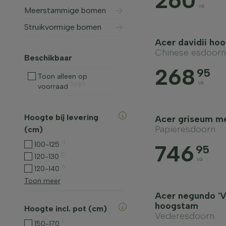
260
va
Meerstammige bomen
Struikvormige bomen
Acer davidii ho
Chinese esdoorn
Beschikbaar
268
95
Toon alleen op
va
2687
voorraad
Hoogte bij levering
Acer griseum m
Papieresdoorn
(cm)
4
100-125
746
95
5
120-130
va
6
120-140
Toon meer
Acer negundo 'V
hoogstam
Hoogte incl. pot (cm)
Vederesdoorn
1
150-170