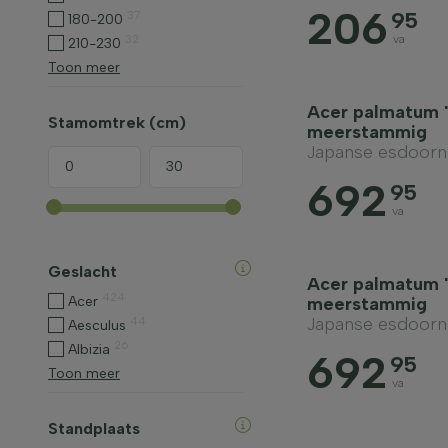
206
95
37
180-200
32
va
210-230
Toon meer
Acer palmatum 
Stamomtrek (cm)
meerstammig
Japanse esdoorn
692
95
va
Geslacht
Acer palmatum 
424
Acer
meerstammig
Japanse esdoorn
44
Aesculus
26
Albizia
692
95
Toon meer
va
Standplaats