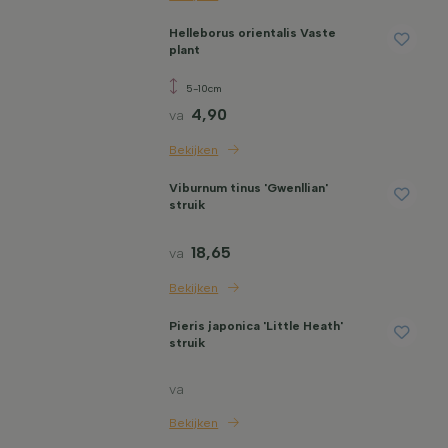
Helleborus orientalis Vaste
plant
5-10cm
4,90
va
Bekijken
Viburnum tinus 'Gwenllian'
struik
18,65
va
Bekijken
Pieris japonica 'Little Heath'
struik
va
Bekijken