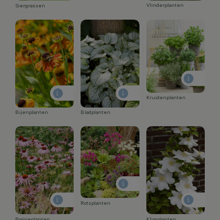
Vlinderplanten
Siergrassen
Kruidenplanten
Bijenplanten
Bladplanten
Rotsplanten
Prairieplanten
Klimplanten