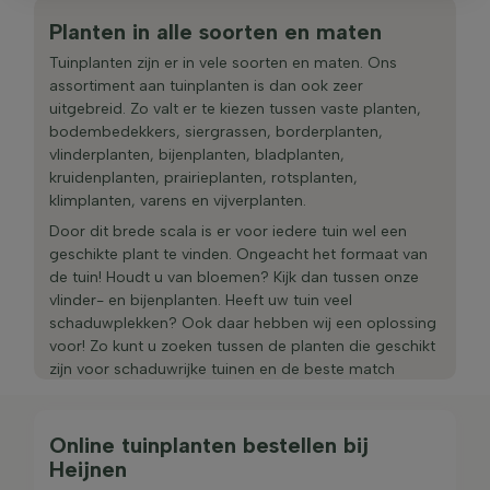
Planten in alle soorten en maten
Tuinplanten zijn er in vele soorten en maten. Ons
assortiment aan tuinplanten is dan ook zeer
uitgebreid. Zo valt er te kiezen tussen vaste planten,
bodembedekkers, siergrassen, borderplanten,
vlinderplanten, bijenplanten, bladplanten,
kruidenplanten, prairieplanten, rotsplanten,
klimplanten, varens en vijverplanten.
Door dit brede scala is er voor iedere tuin wel een
geschikte plant te vinden. Ongeacht het formaat van
de tuin! Houdt u van bloemen? Kijk dan tussen onze
vlinder- en bijenplanten. Heeft uw tuin veel
schaduwplekken? Ook daar hebben wij een oplossing
voor! Zo kunt u zoeken tussen de planten die geschikt
zijn voor schaduwrijke tuinen en de beste match
vinden.
Omdat wij volledig achter ons product staan, durven
Online tuinplanten bestellen bij
wij aangroeigarantie te geven op het gehele
Heijnen
assortiment tuinplanten. Deze aangroeigarantie houdt