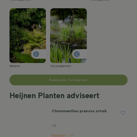
Varens
Vijverplanten
Bekijk alle Tuinplanten
Heijnen Planten adviseert
Chimonanthus praecox struik
va
Bekijken