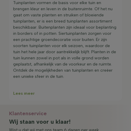
in dat de plant binnen 1 maand na de leverdag goed
Tuinplanten vormen de basis voor elke tuin en
geworteld is en groei laat zien.
brengen kleur en leven in de buitenruimte. Of het nu
gaat om vaste planten en struiken of bloeiende
tuinplanten, er is een breed tuinplanten assortiment
beschikbaar. Buitenplanten zijn ideaal voor beplanting
in borders of in potten. Siertuinplanten zorgen voor
een prachtige groendecoratie voor buiten. Er zijn
soorten tuinplanten voor elk seizoen, waardoor de
tuin het hele jaar door aantrekkelijk blijft. Planten in de
tuin kunnen zowel in pot als in volle grond worden
geplaatst, afhankelijk van de voorkeur en de ruimte.
Ontdek de mogelijkheden van tuinplanten en creëer
een unieke sfeer in de tuin.
Lees meer
Klantenservice
Wij staan voor u klaar!
Wist u dat wij met ons team 6 dagen per week